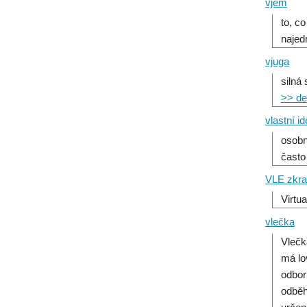
vjem
to, c
najed
vjuga
silná
>> det
vlastní id
osobn
často
VLE zkra
Virtu
vlečka
Vlečk
má lo
odbor
odběh