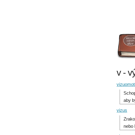
v - v
vizuomot
Schop
aby b
vizus
Zrako
nebo 