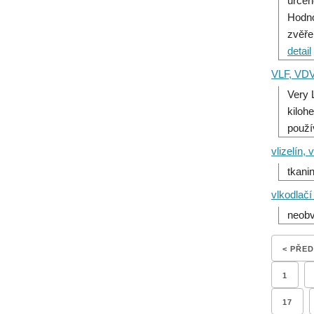
určen
Hodno
zvěře
detail
VLF, VD
Very 
kiloh
použí
vlizelín, v
tkani
vlkodlač
neobv
< PŘE
1
17