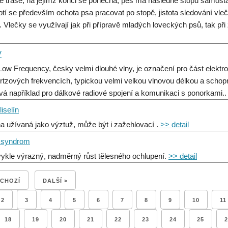
é trase, na jejímž konci se ponechá, pes má následně stopu samostatn
tí se především ochota psa pracovat po stopě, jistota sledování vleč
. Vlečky se využívají jak při přípravě mladých loveckých psů, tak při
V
Low Frequency, česky velmi dlouhé vlny, je označení pro část elekt
ertzových frekvencích, typickou velmi velkou vlnovou délkou a schopno
vá například pro dálkové radiové spojení a komunikaci s ponorkami.
liselín
na užívaná jako výztuž, může být i zažehlovací .
>> detail
í syndrom
ykle výrazný, nadměrný růst tělesného ochlupení.
>> detail
DCHOZÍ
DALŠÍ >
2
3
4
5
6
7
8
9
10
11
18
19
20
21
22
23
24
25
2