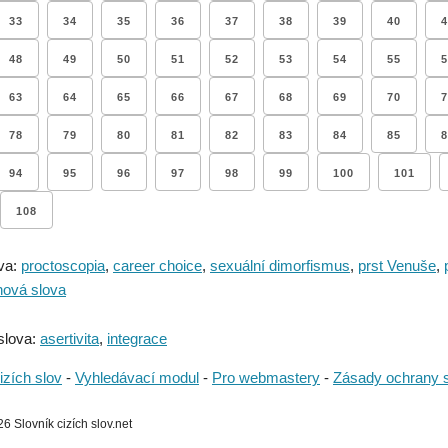
33
34
35
36
37
38
39
40
4
48
49
50
51
52
53
54
55
5
63
64
65
66
67
68
69
70
7
78
79
80
81
82
83
84
85
8
94
95
96
97
98
99
100
101
108
va:
proctoscopia
,
career choice
,
sexuální dimorfismus
,
prst Venuše
,
nová slova
slova:
asertivita
,
integrace
izích slov
-
Vyhledávací modul
-
Pro webmastery
-
Zásady ochrany 
 Slovník cizích slov.net