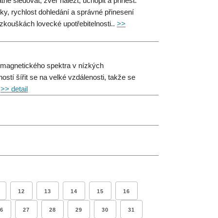
ě sledovat, zvěř nalézt, uchopit a přinést.
ky, rychlost dohledání a správné přinesení
 zkouškách lovecké upotřebitelnosti..
>>
romagnetického spektra v nízkých
stí šířit se na velké vzdálenosti, takže se
.
>> detail
12
13
14
15
16
6
27
28
29
30
31