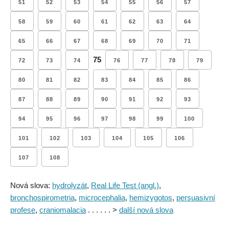
51
52
53
54
55
56
57
58
59
60
61
62
63
64
65
66
67
68
69
70
71
75
72
73
74
76
77
78
79
80
81
82
83
84
85
86
87
88
89
90
91
92
93
94
95
96
97
98
99
100
101
102
103
104
105
106
107
108
Nová slova:
hydrolyzát
,
Real Life Test (angl.)
,
bronchospirometria
,
microcephalia
,
hemizygotos
,
persuasivní
profese
,
craniomalacia
. . . . . . >
další nová slova