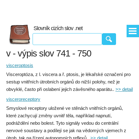
Slovník cizích slov .net
v - výpis slov 741 - 750
visceroptosis
Visceroptóza, z l. viscera a ř. ptosis, je lékařské označení pro
sestup vnitřních útrobních orgánů do nižší polohy, než je
obvyklé, často při oslabení jejich závěsného aparátu..
>> detail
visceroreceptory
Smyslové receptory uložené ve stěnách vnitřních orgánů,
které zachycují změny uvnitř těla, například napnutí,
podráždění nebo bolest. Tyto signály vedou do centrální
nervové soustavy a podílejí se jak na vědomých vjemech z
útrob, tak na řízení autonomních reflexů..
>> detail