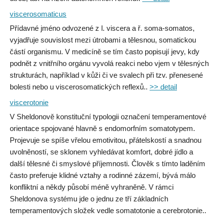
viscerosomaticus
Přídavné jméno odvozené z l. viscera a ř. soma-somatos,
vyjadřuje souvislost mezi útrobami a tělesnou, somatickou
částí organismu. V medicíně se tím často popisují jevy, kdy
podnět z vnitřního orgánu vyvolá reakci nebo vjem v tělesných
strukturách, například v kůži či ve svalech při tzv. přenesené
bolesti nebo u viscerosomatických reflexů..
>> detail
viscerotonie
V Sheldonově konstituční typologii označení temperamentové
orientace spojované hlavně s endomorfním somatotypem.
Projevuje se spíše vřelou emotivitou, přátelskostí a snadnou
uvolněností, se sklonem vyhledávat komfort, dobré jídlo a
další tělesné či smyslové příjemnosti. Člověk s tímto laděním
často preferuje klidné vztahy a rodinné zázemí, bývá málo
konfliktní a někdy působí méně vyhraněně. V rámci
Sheldonova systému jde o jednu ze tří základních
temperamentových složek vedle somatotonie a cerebrotonie..