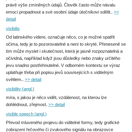
právě výše zmíněných údajů. Člověk často může návalu
emocí propadnout a své osobní údaje útočníkovi sdělit..
>>
detail
visibilis
Od latinského videre, označuje něco, co je možné spatřit
očima, tedy je to pozorovatelné a není to skryté. Přeneseně se
tím může myslet i skutečnost, která je jasně rozpoznatelná a
očividná, například když jsou důsledky nebo znaky určitého
jevu snadno postřehnutelné. V odborném kontextu se výraz
uplatňuje třeba při popisu jevů souvisejících s viditelným
světlem..
>> detail
visibility (angl.)
míra, s jakou je něco vidět, vzdálenost, na kterou lze
dohlédnout, zřejmost.
>> detail
visible speech (angl.)
Převod mluveného projevu do viditelné formy, tedy grafické
zobrazení řečového či zvukového signálu na obrazovce