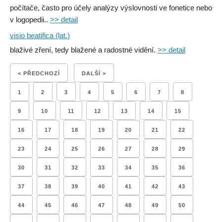
počítače, často pro účely analýzy výslovnosti ve fonetice nebo
v logopedii..
>> detail
visio beatifica (lat.)
blaživé zření, tedy blažené a radostné vidění.
>> detail
< PŘEDCHOZÍ
DALŠÍ >
1
2
3
4
5
6
7
8
9
10
11
12
13
14
15
16
17
18
19
20
21
22
23
24
25
26
27
28
29
30
31
32
33
34
35
36
37
38
39
40
41
42
43
44
45
46
47
48
49
50