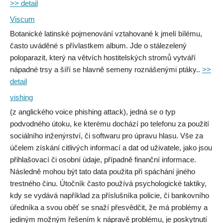
>> detail
Viscum
Botanické latinské pojmenování vztahované k jmelí bílému,
často uváděné s přívlastkem album. Jde o stálezelený
poloparazit, který na větvích hostitelských stromů vytváří
nápadné trsy a šíří se hlavně semeny roznášenými ptáky..
>>
detail
vishing
(z anglického voice phishing attack), jedná se o typ
podvodného útoku, ke kterému dochází po telefonu za použití
sociálního inženýrství, či softwaru pro úpravu hlasu. Vše za
účelem získání citlivých informací a dat od uživatele, jako jsou
přihlašovací či osobní údaje, případně finanční informace.
Následně mohou být tato data použita při spáchání jiného
trestného činu. Útočník často používá psychologické taktiky,
kdy se vydává například za příslušníka policie, či bankovního
úředníka a svou oběť se snaží přesvědčit, že má problémy a
jediným možným řešením k nápravě problému, je poskytnutí