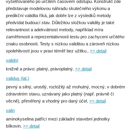
vyšetřovaného po určitém časovém odstupu. Konstrukt zde
představuje modelovou náhradu skutečného výkonu a
predikční validita říká, jak dobře lze z výsledků metody
předvídat budoucí stav. Důležitou složkou validity je také
relevantnost a adekvátnost metody, například míra
zaměřenosti a reprezentativnosti testu pro zachycení určitého
znaku osobnosti. Testy s nízkou validitou a zároveň nízkou
spolehlivostí jsou v praxi téměř bez užitku..
>> detail
validní
knižně a právo: platný, právoplatný.
>> detail
validus (lat.)
pevný a silný, urostlý, rozložitý až mohutný, mocný, v dobrém
zdravotním stavu, uznávaný jako platný (např. právně či
věcně), přiměřený a vhodný pro daný účel.
>> detail
valin
aminokyselina patřící mezi základní stavební jednotky
bílkovin.
>> detail