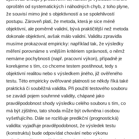
oproštěn od systematických i náhodných chyb, z toho plyne,
že souvisí mimo jiné s objektivností a se spolehlivostí
postupu. Zároveň platí, že metoda, která je sice méně
objektivní, ale poměrně validní, bývá praktičtější než metoda
dokonale objektivní, avšak málo validní. Validitu zpravidla
musíme prokazovat empiricky: například tak, že výsledky
měření porovnáme s vnějším kritériem správnosti, o němž
nemáme pochybnosti (např. pracovní výkon), případně je
korelujeme s tím, co chceme testem postihnout, tedy s
objektivní realitou nebo s výsledkem jiného, již ověřeného
testu. Této empiricky ověřované platnosti se někdy říká také
praktická či souběžná validita. Při použití testového souboru
se zavádí pojem souhrnné validity, chápané jako
pravděpodobnost shody výsledku celého souboru s tím, co
má být zjištěno, tato shoda může být ovlivněna i osobou
vyšetřujícího. Dále se rozlišuje predikční (prognostická)
validita: vyjadřuje pravděpodobnost, že výsledek testu
(konstruktu) bude odpovídat chování nebo výkonu