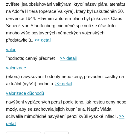
zvířete, jsa obsluhováni valkýrami;krycí název plánu atentátu
na Adolfa Hitlera (operace Valkýra), který byl uskutečněn 20.
července 1944. Hlavním autorem plánu byl plukovník Claus
Schenk von Stauffenberg, nicméně spiknutí se účastnilo
mnoho výše postavených německých vojenských
představitelů..
>> detail
valor
"hodnota; cenný předmět" .
>> detail
valorizace
(ekon.) navyšování hodnoty nebo ceny, převádění částky na
aktuální (vyšší) hodnotu.
>> detail
valorizace důchodů
navýšení vyplácených penzí podle toho, jak rostou ceny nebo
mzdy, aby se zachovala jejich kupní síla. Např.: Vláda
schválila mimořádné navýšení penzí kvůli vysoké inflaci..
>>
detail