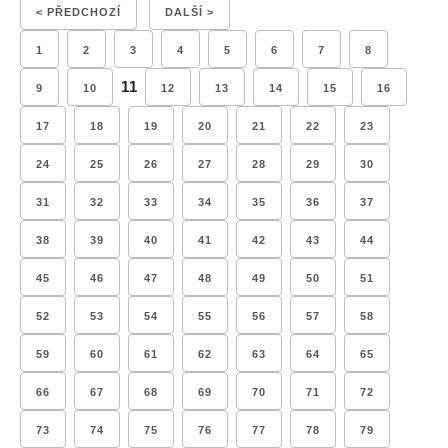
< PŘEDCHOZÍ
DALŠÍ >
1
2
3
4
5
6
7
8
11
9
10
12
13
14
15
16
17
18
19
20
21
22
23
24
25
26
27
28
29
30
31
32
33
34
35
36
37
38
39
40
41
42
43
44
45
46
47
48
49
50
51
52
53
54
55
56
57
58
59
60
61
62
63
64
65
66
67
68
69
70
71
72
73
74
75
76
77
78
79