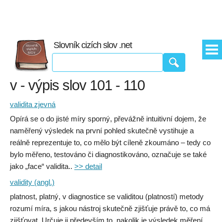
Slovník cizích slov .net
v - výpis slov 101 - 110
validita zjevná
Opírá se o do jisté míry sporný, převážně intuitivní dojem, že
naměřený výsledek na první pohled skutečně vystihuje a
reálně reprezentuje to, co mělo být cíleně zkoumáno – tedy co
bylo měřeno, testováno či diagnostikováno, označuje se také
jako „face“ validita..
>> detail
validity (angl.)
platnost, platný, v diagnostice se validitou (platností) metody
rozumí míra, s jakou nástroj skutečně zjišťuje právě to, co má
zjišťovat. Určuje ji především to, nakolik je výsledek měření