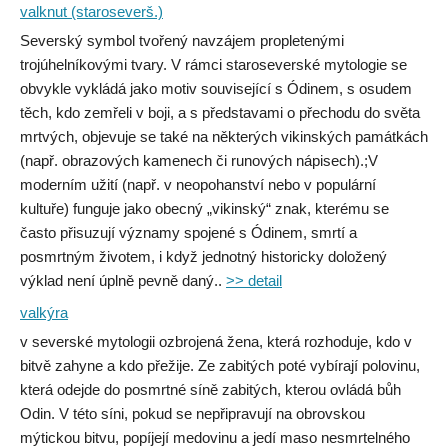
valknut (staroseverš.)
Severský symbol tvořený navzájem propletenými
trojúhelníkovými tvary. V rámci staroseverské mytologie se
obvykle vykládá jako motiv související s Ódinem, s osudem
těch, kdo zemřeli v boji, a s představami o přechodu do světa
mrtvých, objevuje se také na některých vikinských památkách
(např. obrazových kamenech či runových nápisech).;V
moderním užití (např. v neopohanství nebo v populární
kultuře) funguje jako obecný „vikinský“ znak, kterému se
často přisuzují významy spojené s Ódinem, smrtí a
posmrtným životem, i když jednotný historicky doložený
výklad není úplně pevně daný..
>> detail
valkýra
v severské mytologii ozbrojená žena, která rozhoduje, kdo v
bitvě zahyne a kdo přežije. Ze zabitých poté vybírají polovinu,
která odejde do posmrtné síně zabitých, kterou ovládá bůh
Odin. V této síni, pokud se nepřipravují na obrovskou
mýtickou bitvu, popíjejí medovinu a jedí maso nesmrtelného