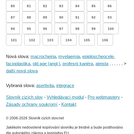
80
81
82
83
84
85
86
87
88
89
90
91
92
93
94
95
96
97
98
99
100
101
102
103
104
105
106
Nová slova:
macrocheiria
,
myelaemia
,
epiploscheocele
,
facioplastika
,
old age (angl.)
,
profesní kariéra
,
ateista
. . . . . . >
další nová slova
Vybraná slova:
asertivita
,
integrace
Slovník cizích slov
-
Vyhledávací modul
-
Pro webmastery
-
Zásady ochrany soukromí
-
Kontakt
© 2006-2026 Slovník cizích slov.net
Jakékoliv nedovolené kopírování slovníku je trestné a bude postihováno
dle autorského zákona a legislativy EU..