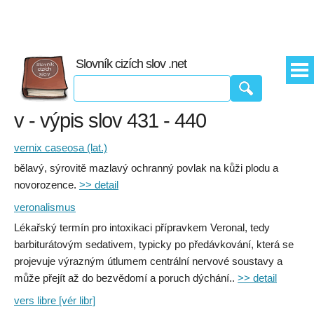
Slovník cizích slov .net
v - výpis slov 431 - 440
vernix caseosa (lat.)
bělavý, sýrovitě mazlavý ochranný povlak na kůži plodu a
novorozence.
>> detail
veronalismus
Lékařský termín pro intoxikaci přípravkem Veronal, tedy
barbiturátovým sedativem, typicky po předávkování, která se
projevuje výrazným útlumem centrální nervové soustavy a
může přejít až do bezvědomí a poruch dýchání..
>> detail
vers libre [vér libr]