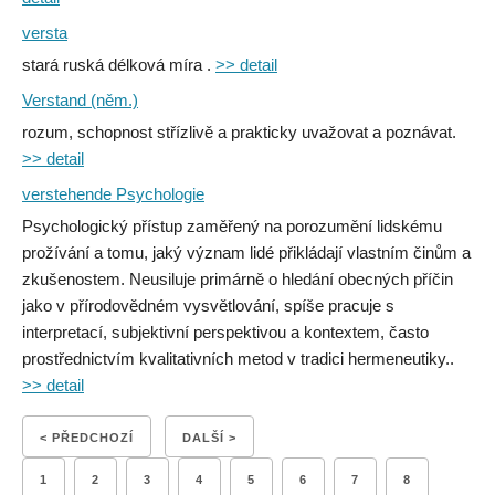
versta
stará ruská délková míra .
>> detail
Verstand (něm.)
rozum, schopnost střízlivě a prakticky uvažovat a poznávat.
>> detail
verstehende Psychologie
Psychologický přístup zaměřený na porozumění lidskému
prožívání a tomu, jaký význam lidé přikládají vlastním činům a
zkušenostem. Neusiluje primárně o hledání obecných příčin
jako v přírodovědném vysvětlování, spíše pracuje s
interpretací, subjektivní perspektivou a kontextem, často
prostřednictvím kvalitativních metod v tradici hermeneutiky..
>> detail
< PŘEDCHOZÍ
DALŠÍ >
1
2
3
4
5
6
7
8