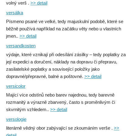
volný verš .
>> detail
versálka
Písmeno psané ve velké, tedy majuskulní podobě, které se
běžně používá například na začátku věty nebo u vlastních
jmen..
>> detail
versandkosten
výdaje, které vznikají při odesílání zásilky – tedy poplatky za
její expedici a doručení, náklady na dopravu či přepravu,
zasilatelské poplatky a související položky jako
dopravné/přepravné, balné a poštovné.
>> detail
versicolor
Mající více odstínů nebo barev najednou, tedy barevně
rozmanitý a výrazně zbarvený, často s proměnlivým či
skvrnitým vzhledem..
>> detail
versologie
literárně vědný obor zabývající se zkoumáním verše .
>>
detail