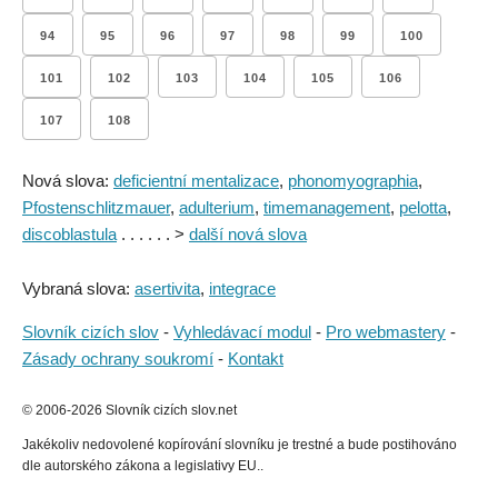
94
95
96
97
98
99
100
101
102
103
104
105
106
107
108
Nová slova:
deficientní mentalizace
,
phonomyographia
,
Pfostenschlitzmauer
,
adulterium
,
timemanagement
,
pelotta
,
discoblastula
. . . . . . >
další nová slova
Vybraná slova:
asertivita
,
integrace
Slovník cizích slov
-
Vyhledávací modul
-
Pro webmastery
-
Zásady ochrany soukromí
-
Kontakt
© 2006-2026 Slovník cizích slov.net
Jakékoliv nedovolené kopírování slovníku je trestné a bude postihováno
dle autorského zákona a legislativy EU..