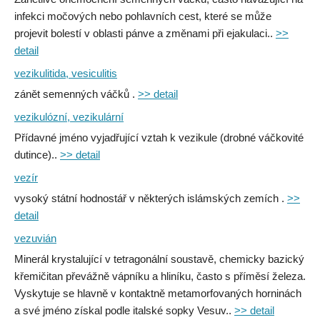
infekci močových nebo pohlavních cest, které se může
projevit bolestí v oblasti pánve a změnami při ejakulaci..
>>
detail
vezikulitida, vesiculitis
zánět semenných váčků .
>> detail
vezikulózní, vezikulární
Přídavné jméno vyjadřující vztah k vezikule (drobné váčkovité
dutince)..
>> detail
vezír
vysoký státní hodnostář v některých islámských zemích .
>>
detail
vezuvián
Minerál krystalující v tetragonální soustavě, chemicky bazický
křemičitan převážně vápníku a hliníku, často s příměsí železa.
Vyskytuje se hlavně v kontaktně metamorfovaných horninách
a své jméno získal podle italské sopky Vesuv..
>> detail