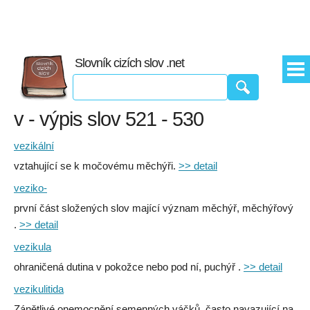
Slovník cizích slov .net
v - výpis slov 521 - 530
vezikální
vztahující se k močovému měchýři.
>> detail
veziko-
první část složených slov mající význam měchýř, měchýřový
.
>> detail
vezikula
ohraničená dutina v pokožce nebo pod ní, puchýř .
>> detail
vezikulitida
Zánětlivé onemocnění semenných váčků, často navazující na