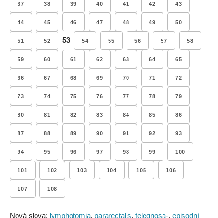
37
38
39
40
41
42
43
44
45
46
47
48
49
50
53
51
52
54
55
56
57
58
59
60
61
62
63
64
65
66
67
68
69
70
71
72
73
74
75
76
77
78
79
80
81
82
83
84
85
86
87
88
89
90
91
92
93
94
95
96
97
98
99
100
101
102
103
104
105
106
107
108
Nová slova:
lymphotomia
,
pararectalis
,
telegnosa-
,
episodní
,