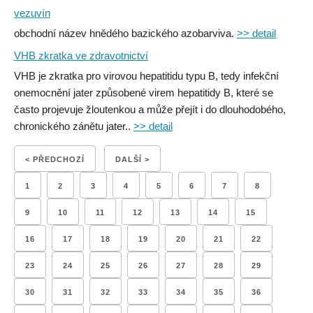
vezuvín
obchodní název hnědého bazického azobarviva.
>> detail
VHB zkratka ve zdravotnictví
VHB je zkratka pro virovou hepatitidu typu B, tedy infekční
onemocnění jater způsobené virem hepatitidy B, které se
často projevuje žloutenkou a může přejít i do dlouhodobého,
chronického zánětu jater..
>> detail
< PŘEDCHOZÍ
DALŠÍ >
1
2
3
4
5
6
7
8
9
10
11
12
13
14
15
16
17
18
19
20
21
22
23
24
25
26
27
28
29
30
31
32
33
34
35
36