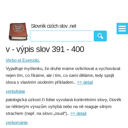
Slovník cizích slov .net
v - výpis slov 391 - 400
Verbo et Exemplo.
Vyjadřuje myšlenku, že druhé máme ovlivňovat a vychovávat
nejen tím, co říkáme, ale i tím, co sami děláme, tedy spojit
slova s vlastním osobním příkladem..
>> detail
verbofobie
patologická úzkost či fobie vyvolaná konkrétními slovy, člověk
se některým výrazům vyhýbá nebo na ně reaguje silným
strachem (např. na slovo „osud“)..
>> detail
verbománie