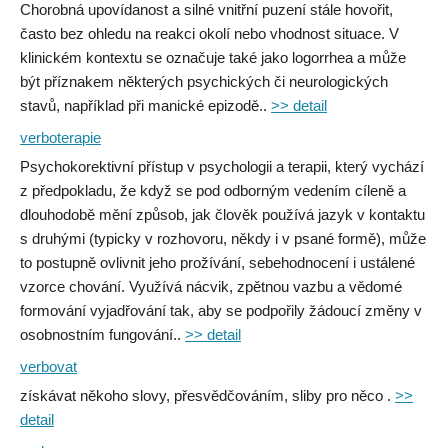
Chorobná upovídanost a silné vnitřní puzení stále hovořit,
často bez ohledu na reakci okolí nebo vhodnost situace. V
klinickém kontextu se označuje také jako logorrhea a může
být příznakem některých psychických či neurologických
stavů, například při manické epizodě..
>> detail
verboterapie
Psychokorektivní přístup v psychologii a terapii, který vychází
z předpokladu, že když se pod odborným vedením cíleně a
dlouhodobě mění způsob, jak člověk používá jazyk v kontaktu
s druhými (typicky v rozhovoru, někdy i v psané formě), může
to postupně ovlivnit jeho prožívání, sebehodnocení i ustálené
vzorce chování. Využívá nácvik, zpětnou vazbu a vědomé
formování vyjadřování tak, aby se podpořily žádoucí změny v
osobnostním fungování..
>> detail
verbovat
získávat někoho slovy, přesvědčováním, sliby pro něco .
>>
detail