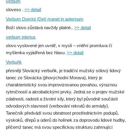
verbum
sloveso .
>> detail
Verbum Domini (Dei) manet in aeternum
Boží slovo zůstává navždy platné..
>> detail
verbum interius
slovo vyslovené jen uvnitř, v mysli – vnitřní promluva či
myšlenka vyjádřená bez hlasu.
>> detail
Verbuňk
přesněji Slovácký verbuňk, je tradiční mužský sólový lidový
tanec ze Slovácka (jihovýchodní Morava), který je
charakteristický svou improvizovanou povahou, výraznou
rytmičností a akrobatickými prvky. Jedná se o projev mužské
zdatnosti, radosti a životní síly, který byl původně součástí
odvodových slavností (verbování rekrutů do armády).
Tanečník předvádí svou obratnost prostřednictvím podupů,
výskoků, dřepů a úderů do holínek za doprovodu lidové hudby,
přičemž tanec má svou specifickou strukturu zahrnující