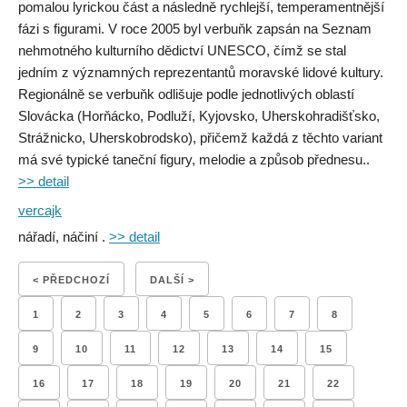
pomalou lyrickou část a následně rychlejší, temperamentnější
fázi s figurami. V roce 2005 byl verbuňk zapsán na Seznam
nehmotného kulturního dědictví UNESCO, čímž se stal
jedním z významných reprezentantů moravské lidové kultury.
Regionálně se verbuňk odlišuje podle jednotlivých oblastí
Slovácka (Horňácko, Podluží, Kyjovsko, Uherskohradišťsko,
Strážnicko, Uherskobrodsko), přičemž každá z těchto variant
má své typické taneční figury, melodie a způsob přednesu..
>> detail
vercajk
nářadí, náčiní .
>> detail
< PŘEDCHOZÍ
DALŠÍ >
1
2
3
4
5
6
7
8
9
10
11
12
13
14
15
16
17
18
19
20
21
22