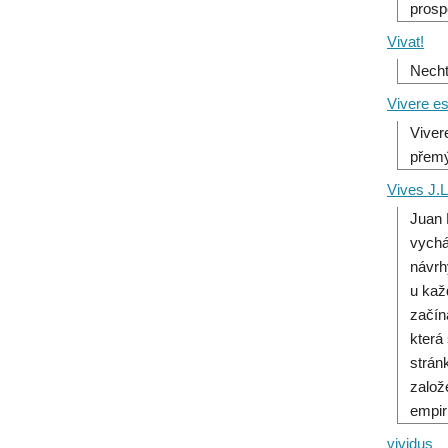
prosp
Vivat!
Nechť
Vivere est
Viver
přemý
Vives J.L
Juan 
vychá
návrh
u kaž
začín
která
strán
založ
empir
vividus