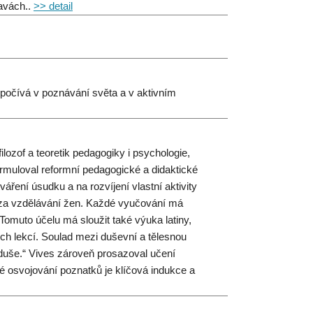
lavách..
>> detail
 spočívá v poznávání světa a v aktivním
ozof a teoretik pedagogiky i psychologie,
rmuloval reformní pedagogické a didaktické
ření úsudku a na rozvíjení vlastní aktivity
 i za vzdělávání žen. Každé vyučování má
Tomuto účelu má sloužit také výuka latiny,
ch lekcí. Soulad mezi duševní a tělesnou
uše.“ Vives zároveň prosazoval učení
é osvojování poznatků je klíčová indukce a