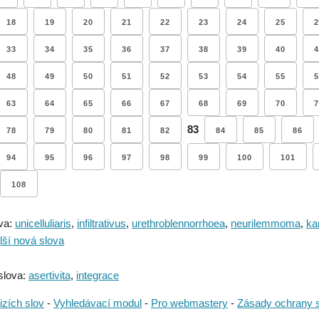
18
19
20
21
22
23
24
25
2
33
34
35
36
37
38
39
40
4
48
49
50
51
52
53
54
55
5
63
64
65
66
67
68
69
70
7
83
78
79
80
81
82
84
85
86
94
95
96
97
98
99
100
101
108
va:
unicelluliaris
,
infiltrativus
,
urethroblennorrhoea
,
neurilemmoma
,
ka
lší nová slova
slova:
asertivita
,
integrace
izích slov
-
Vyhledávací modul
-
Pro webmastery
-
Zásady ochrany 