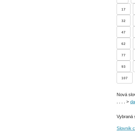
17
32
47
62
77
93
107
Nová slo
. . . . >
da
Vybraná 
Slovník c