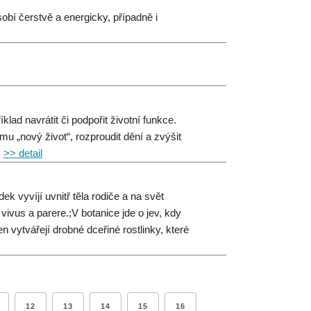
sobí čerstvě a energicky, případně i
lad navrátit či podpořit životní funkce.
u „nový život“, rozproudit dění a zvýšit
.
>> detail
 vyvíjí uvnitř těla rodiče a na svět
vivus a parere.;V botanice jde o jev, kdy
 vytvářejí drobné dceřiné rostlinky, které
12
13
14
15
16