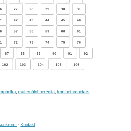
6
27
28
29
30
31
1
42
43
44
45
46
6
57
58
59
60
61
1
72
73
74
75
76
87
88
89
90
91
92
102
103
104
105
106
mpbelka
,
maternální heredita
,
frontoethmoidalis
. .
soukromí
-
Kontakt