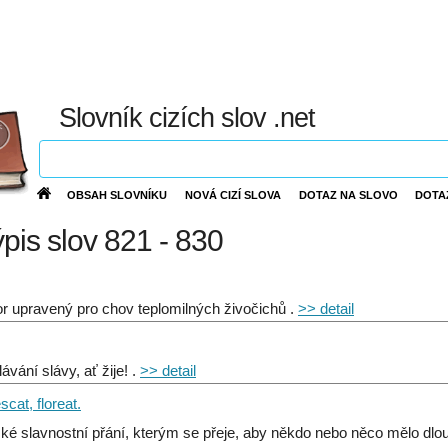
Slovník cizích slov .net
OBSAH SLOVNÍKU
NOVÁ CIZÍ SLOVA
DOTAZ NA SLOVO
DOTA
ýpis slov 821 - 830
or upravený pro chov teplomilných živočichů .
>> detail
ávání slávy, ať žije! .
>> detail
scat, floreat.
ské slavnostní přání, kterým se přeje, aby někdo nebo něco mělo dlou