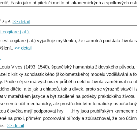
eritě, často jako přípitek či motto při akademických a spolkových os
 žije!.
>> detail
 cogitare (lat.).
e est cogitare (lat.) vyjadřuje myšlenku, že samotná podstata života
šlení..
>> detail
.
Louis Vives (1493–1540), španělský humanista židovského původu, fil
zel z kritiky scholastického (školometského) modelu vzdělávání a fo
y. Podle něj se má výchova v průběhu celého života zaměřovat na utvá
dého dítěte, a to jak u chlapců, tak u dívek, proto se výrazně stavěl
at v mateřském jazyce a být zacílené na potřeby praktického života. 
 se nemá učit mechanicky, ale prostřednictvím tematicky uspořádaný
kou člověka mají podporovat hry — „Hry jsou prubířským kamenem d
ené na praxi, přímém pozorování přírody a zdůrazňoval, že pro účinn
ie..
>> detail