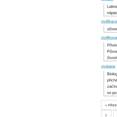
Latin
nápad
vivifikace
oživen
vivifikova
Přivé
Původ
živos
viviparia
Biolo
přich
začín
se po
< PŘE
1