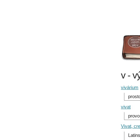
v - v
vivárium
prost
vivat
provol
Vivat, cre
Latin