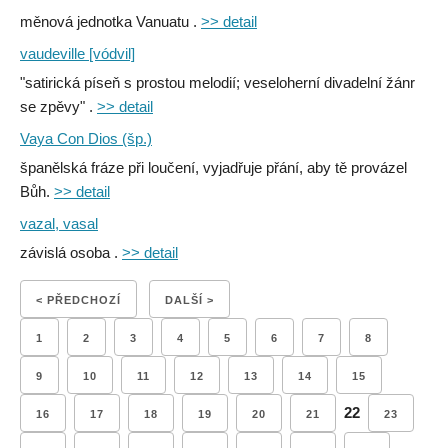
měnová jednotka Vanuatu .
>> detail
vaudeville [vódvil]
"satirická píseň s prostou melodií; veseloherní divadelní žánr
se zpěvy" .
>> detail
Vaya Con Dios (šp.)
španělská fráze při loučení, vyjadřuje přání, aby tě provázel
Bůh.
>> detail
vazal, vasal
závislá osoba .
>> detail
< PŘEDCHOZÍ
DALŠÍ >
1
2
3
4
5
6
7
8
9
10
11
12
13
14
15
22
16
17
18
19
20
21
23