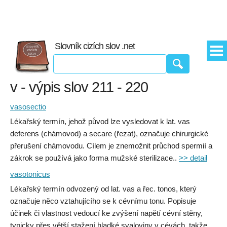
Slovník cizích slov .net
v - výpis slov 211 - 220
vasosectio
Lékařský termín, jehož původ lze vysledovat k lat. vas
deferens (chámovod) a secare (řezat), označuje chirurgické
přerušení chámovodu. Cílem je znemožnit průchod spermií a
zákrok se používá jako forma mužské sterilizace..
>> detail
vasotonicus
Lékařský termín odvozený od lat. vas a řec. tonos, který
označuje něco vztahujícího se k cévnímu tonu. Popisuje
účinek či vlastnost vedoucí ke zvýšení napětí cévní stěny,
typicky přes větší stažení hladké svaloviny v cévách, takže