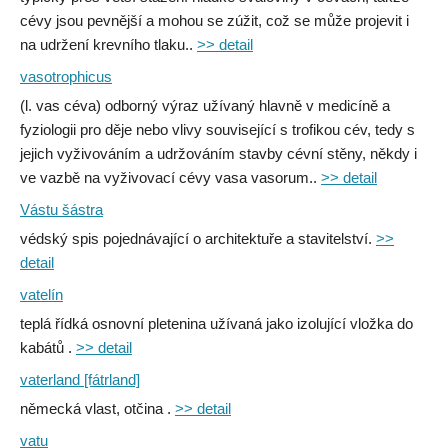
cévy jsou pevnější a mohou se zúžit, což se může projevit i
na udržení krevního tlaku..
>> detail
vasotrophicus
(l. vas céva) odborný výraz užívaný hlavně v medicíně a
fyziologii pro děje nebo vlivy související s trofikou cév, tedy s
jejich vyživováním a udržováním stavby cévní stěny, někdy i
ve vazbě na vyživovací cévy vasa vasorum..
>> detail
Vástu šástra
védský spis pojednávající o architektuře a stavitelství.
>>
detail
vatelín
teplá řídká osnovní pletenina užívaná jako izolující vložka do
kabátů .
>> detail
vaterland [fátrland]
německá vlast, otčina .
>> detail
vatu