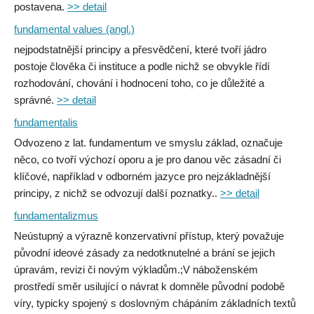
postavena.
>> detail
fundamental values (angl.)
nejpodstatnější principy a přesvědčení, které tvoří jádro
postoje člověka či instituce a podle nichž se obvykle řídí
rozhodování, chování i hodnocení toho, co je důležité a
správné.
>> detail
fundamentalis
Odvozeno z lat. fundamentum ve smyslu základ, označuje
něco, co tvoří výchozí oporu a je pro danou věc zásadní či
klíčové, například v odborném jazyce pro nejzákladnější
principy, z nichž se odvozují další poznatky..
>> detail
fundamentalizmus
Neústupný a výrazně konzervativní přístup, který považuje
původní ideové zásady za nedotknutelné a brání se jejich
úpravám, revizi či novým výkladům.;V náboženském
prostředí směr usilující o návrat k domněle původní podobě
víry, typicky spojený s doslovným chápáním základních textů