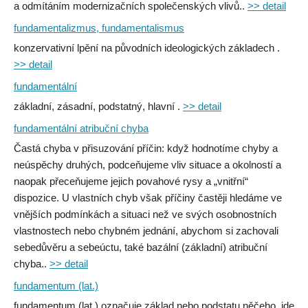
a odmítáním modernizačních společenských vlivů..
>> detail
fundamentalizmus, fundamentalismus
konzervativní lpění na původních ideologických základech .
>> detail
fundamentální
základní, zásadní, podstatný, hlavní .
>> detail
fundamentální atribuční chyba
Častá chyba v přisuzování příčin: když hodnotíme chyby a
neúspěchy druhých, podceňujeme vliv situace a okolností a
naopak přeceňujeme jejich povahové rysy a „vnitřní“
dispozice. U vlastních chyb však příčiny častěji hledáme ve
vnějších podmínkách a situaci než ve svých osobnostních
vlastnostech nebo chybném jednání, abychom si zachovali
sebedůvěru a sebeúctu, také bazální (základní) atribuční
chyba..
>> detail
fundamentum (lat.)
fundamentum (lat.) označuje základ nebo podstatu něčeho, jde