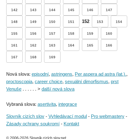
142
143
144
145
146
147
152
148
149
150
151
153
154
155
156
157
158
159
160
161
162
163
164
165
166
167
168
169
Nová slova:
episodní
,
astringens
,
Per aspera ad astra (lat.).
,
proctoscopia
,
career choice
,
sexuální dimorfismus
,
prst
Venuše
. . . . . . >
další nová slova
Vybraná slova:
asertivita
,
integrace
Slovník cizích slov
-
Vyhledávací modul
-
Pro webmastery
-
Zásady ochrany soukromí
-
Kontakt
© 2006-2026 Slovník cizích slov.net