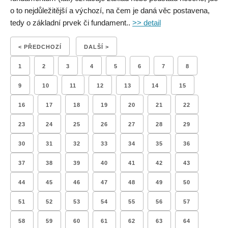
o to nejdůležitější a výchozí, na čem je daná věc postavena,
tedy o základní prvek či fundament..
>> detail
< PŘEDCHOZÍ
DALŠÍ >
1
2
3
4
5
6
7
8
9
10
11
12
13
14
15
16
17
18
19
20
21
22
23
24
25
26
27
28
29
30
31
32
33
34
35
36
37
38
39
40
41
42
43
44
45
46
47
48
49
50
51
52
53
54
55
56
57
58
59
60
61
62
63
64