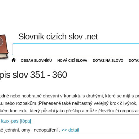
Slovník cizích slov .net
OBSAH SLOVNÍKU
NOVÁ CIZÍ SLOVA
DOTAZ NA SLOVO
DOTA
ýpis slov 351 - 360
dné nebo neobratné chování v kontaktu s druhými, které se míjí s pr
su nebo rozpakům.;Přeneseně také nešťastný veřejný krok či výrok,
ickém kontextu, který působí jako přešlap a může člověku či organiza
 faux-pas [fópa]
é jednání, omyl, nedopatření .
>> detail