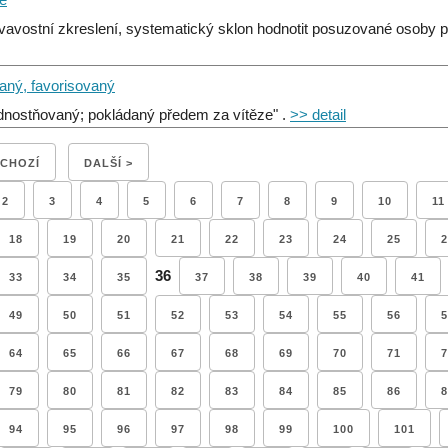
vavostní zkreslení, systematický sklon hodnotit posuzované osoby pří
aný, favorisovaný
dnostňovaný; pokládaný předem za vítěze" .
>> detail
DCHOZÍ
DALŠÍ >
2
3
4
5
6
7
8
9
10
11
18
19
20
21
22
23
24
25
2
36
33
34
35
37
38
39
40
41
49
50
51
52
53
54
55
56
5
64
65
66
67
68
69
70
71
7
79
80
81
82
83
84
85
86
8
94
95
96
97
98
99
100
101