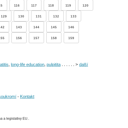
15
116
117
118
119
120
129
130
131
132
133
142
143
144
145
146
155
156
157
158
159
titis
,
long-life education
,
pulpitita
. . . . . . >
další
soukromí
-
Kontakt
 a legislativy EU..