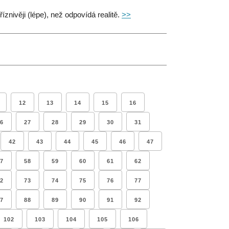
znivěji (lépe), než odpovídá realitě.
>>
12
13
14
15
16
6
27
28
29
30
31
42
43
44
45
46
47
7
58
59
60
61
62
2
73
74
75
76
77
7
88
89
90
91
92
102
103
104
105
106