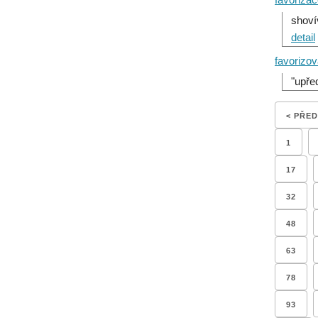
shoví
detail
favorizov
"upře
< PŘE
1
17
32
48
63
78
93