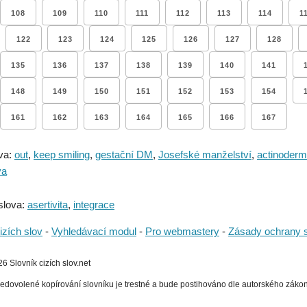
108
109
110
111
112
113
114
1
122
123
124
125
126
127
128
135
136
137
138
139
140
141
148
149
150
151
152
153
154
161
162
163
164
165
166
167
va:
out
,
keep smiling
,
gestační DM
,
Josefské manželství
,
actinoderma
va
slova:
asertivita
,
integrace
izích slov
-
Vyhledávací modul
-
Pro webmastery
-
Zásady ochrany 
 Slovník cizích slov.net
edovolené kopírování slovníku je trestné a bude postihováno dle autorského zákona