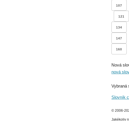
107
121
134
147
160
Nová slo
nová slo
Vybraná 
Slovník c
© 2006-2026
Jakékoliv n