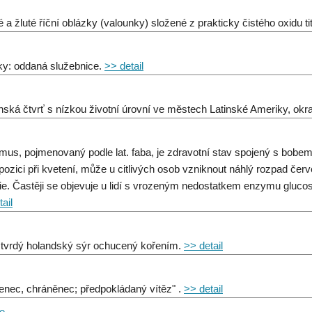
 a žluté říční oblázky (valounky) složené z prakticky čistého oxidu tit
sky: oddaná služebnice.
>> detail
nská čtvrť s nízkou životní úrovní ve městech Latinské Ameriky, okr
mus, pojmenovaný podle lat. faba, je zdravotní stav spojený s bobem
pozici při kvetení, může u citlivých osob vzniknout náhlý rozpad če
e. Častěji se objevuje u lidí s vrozeným nedostatkem enzymu gluc
ail
 tvrdý holandský sýr ochucený kořením.
>> detail
benec, chráněnec; předpokládaný vítěz" .
>> detail
ce