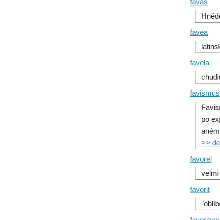
favas
Hnědé
favea
latin
favela
chudi
favismus
Favis
po ex
anémi
>> det
favorel
velmi
favorit
"oblí
favoriza