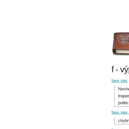
f - v
faux pas
Nevho
trapa
polit
faux pas,
chybn