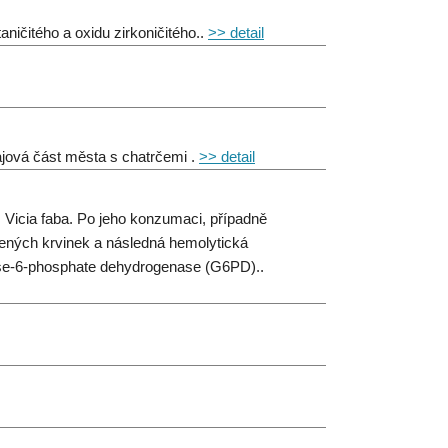
aničitého a oxidu zirkoničitého..
>> detail
ajová část města s chatrčemi .
>> detail
 Vicia faba. Po jeho konzumaci, případně
rvených krvinek a následná hemolytická
ose-6-phosphate dehydrogenase (G6PD)..