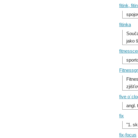
fitink, fiti
spojo
fitinka
Součá
jako 
fitnessc
sport
Fitnessg
Fitne
zjišť
five o´clo
angl. 
fix
"1. s
fix-focus