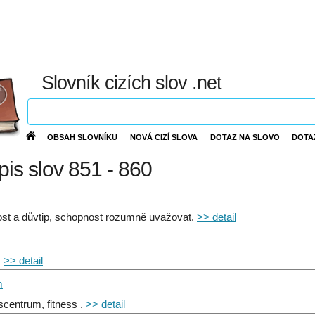
Slovník cizích slov .net
OBSAH SLOVNÍKU
NOVÁ CIZÍ SLOVA
DOTAZ NA SLOVO
DOTA
ýpis slov 851 - 860
ost a důvtip, schopnost rozumně uvažovat.
>> detail
.
>> detail
m
sscentrum, fitness .
>> detail