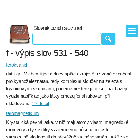
Slovník cizích slov .net
f - výpis slov 531 - 540
ferokyanid
(lat.+gr.) V chemii jde o dnes spíše okrajově užívané označení
pro kyanoželeznatan, tedy komplexní sloučeninu železa s
kyanidovými skupinami, přičemž některé jeho soli nacházejí
využití například jako látky omezující shlukování při
skladování..
>> detail
feromagnetikum
Krystalická pevná látka, v níž mají atomy vlastní magnetické
momenty a ty se díky vzájemnému působení často
samovolně sjednocují do převážně stejného směru, takže se