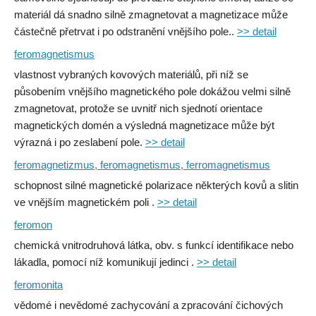
materiál dá snadno silně zmagnetovat a magnetizace může
částečně přetrvat i po odstranění vnějšího pole..
>> detail
feromagnetismus
vlastnost vybraných kovových materiálů, při níž se
působením vnějšího magnetického pole dokážou velmi silně
zmagnetovat, protože se uvnitř nich sjednotí orientace
magnetických domén a výsledná magnetizace může být
výrazná i po zeslabení pole.
>> detail
feromagnetizmus, feromagnetismus, ferromagnetismus
schopnost silné magnetické polarizace některých kovů a slitin
ve vnějším magnetickém poli .
>> detail
feromon
chemická vnitrodruhová látka, obv. s funkcí identifikace nebo
lákadla, pomocí níž komunikují jedinci .
>> detail
feromonita
vědomé i nevědomé zachycování a zpracování čichových