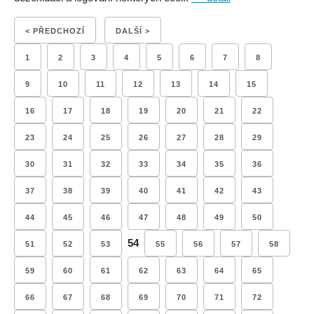
< PŘEDCHOZÍ
DALŠÍ >
1
2
3
4
5
6
7
8
9
10
11
12
13
14
15
16
17
18
19
20
21
22
23
24
25
26
27
28
29
30
31
32
33
34
35
36
37
38
39
40
41
42
43
44
45
46
47
48
49
50
54
51
52
53
55
56
57
58
59
60
61
62
63
64
65
66
67
68
69
70
71
72