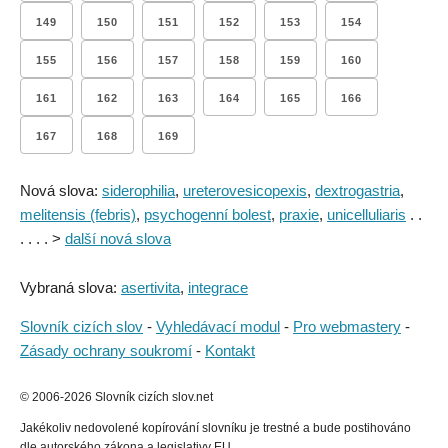
149
150
151
152
153
154
155
156
157
158
159
160
161
162
163
164
165
166
167
168
169
Nová slova:
siderophilia
,
ureterovesicopexis
,
dextrogastria
,
melitensis (febris)
,
psychogenní bolest
,
praxie
,
unicelluliaris
. .
. . . . >
další nová slova
Vybraná slova:
asertivita
,
integrace
Slovník cizích slov
-
Vyhledávací modul
-
Pro webmastery
-
Zásady ochrany soukromí
-
Kontakt
© 2006-2026 Slovník cizích slov.net
Jakékoliv nedovolené kopírování slovníku je trestné a bude postihováno
dle autorského zákona a legislativy EU..