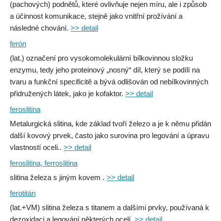
(pachových) podnětů, které ovlivňuje nejen míru, ale i způsob
a účinnost komunikace, stejně jako vnitřní prožívání a
následné chování.
>> detail
ferón
(lat.) označení pro vysokomolekulární bílkovinnou složku
enzymu, tedy jeho proteinový „nosný“ díl, který se podílí na
tvaru a funkční specificitě a bývá odlišován od nebílkovinných
přidružených látek, jako je kofaktor.
>> detail
feroslitina
Metalurgická slitina, kde základ tvoří železo a je k němu přidán
další kovový prvek, často jako surovina pro legování a úpravu
vlastností oceli..
>> detail
feroslitina, ferroslitina
slitina železa s jiným kovem .
>> detail
ferotitán
(lat.+VM) slitina železa s titanem a dalšími prvky, používaná k
dezoxidaci a legování některých ocelí.
>> detail