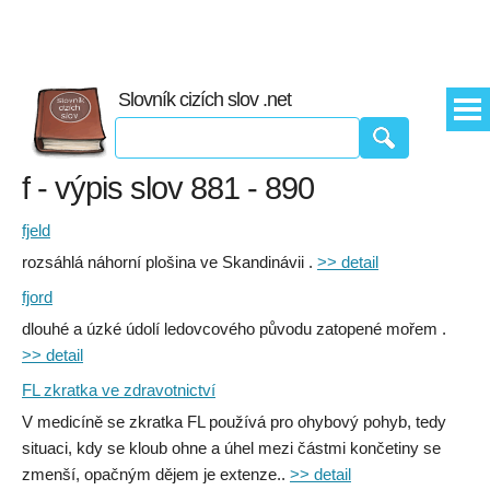
Slovník cizích slov .net
f - výpis slov 881 - 890
fjeld
rozsáhlá náhorní plošina ve Skandinávii .
>> detail
fjord
dlouhé a úzké údolí ledovcového původu zatopené mořem .
>> detail
FL zkratka ve zdravotnictví
V medicíně se zkratka FL používá pro ohybový pohyb, tedy
situaci, kdy se kloub ohne a úhel mezi částmi končetiny se
zmenší, opačným dějem je extenze..
>> detail