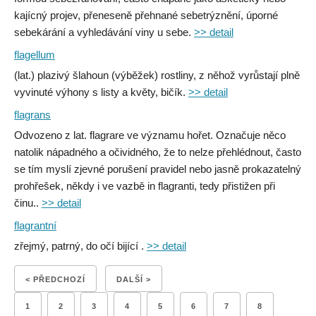
kajícný projev, přeneseně přehnané sebetrýznění, úporné
sebekárání a vyhledávání viny u sebe.
>> detail
flagellum
(lat.) plazivý šlahoun (výběžek) rostliny, z něhož vyrůstají plně
vyvinuté výhony s listy a květy, bičík.
>> detail
flagrans
Odvozeno z lat. flagrare ve významu hořet. Označuje něco
natolik nápadného a očividného, že to nelze přehlédnout, často
se tím myslí zjevné porušení pravidel nebo jasně prokazatelný
prohřešek, někdy i ve vazbě in flagranti, tedy přistižen při
činu..
>> detail
flagrantní
zřejmý, patrný, do očí bijící .
>> detail
< PŘEDCHOZÍ
DALŠÍ >
1
2
3
4
5
6
7
8