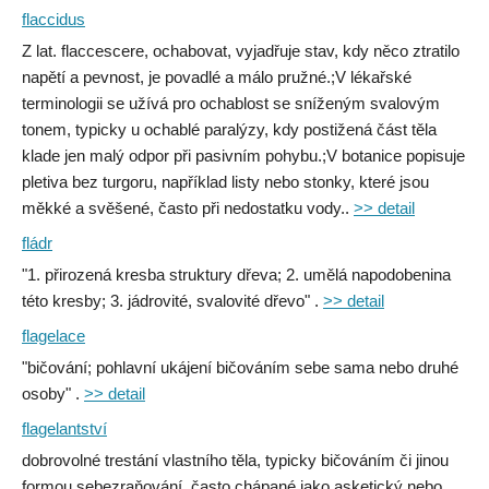
flaccidus
Z lat. flaccescere, ochabovat, vyjadřuje stav, kdy něco ztratilo
napětí a pevnost, je povadlé a málo pružné.;V lékařské
terminologii se užívá pro ochablost se sníženým svalovým
tonem, typicky u ochablé paralýzy, kdy postižená část těla
klade jen malý odpor při pasivním pohybu.;V botanice popisuje
pletiva bez turgoru, například listy nebo stonky, které jsou
měkké a svěšené, často při nedostatku vody..
>> detail
fládr
"1. přirozená kresba struktury dřeva; 2. umělá napodobenina
této kresby; 3. jádrovité, svalovité dřevo" .
>> detail
flagelace
"bičování; pohlavní ukájení bičováním sebe sama nebo druhé
osoby" .
>> detail
flagelantství
dobrovolné trestání vlastního těla, typicky bičováním či jinou
formou sebezraňování, často chápané jako asketický nebo