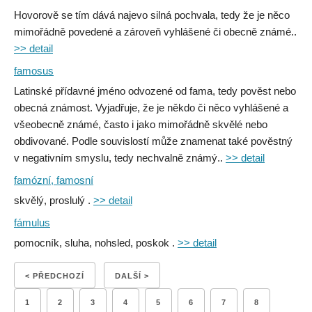
Hovorově se tím dává najevo silná pochvala, tedy že je něco
mimořádně povedené a zároveň vyhlášené či obecně známé..
>> detail
famosus
Latinské přídavné jméno odvozené od fama, tedy pověst nebo
obecná známost. Vyjadřuje, že je někdo či něco vyhlášené a
všeobecně známé, často i jako mimořádně skvělé nebo
obdivované. Podle souvislostí může znamenat také pověstný
v negativním smyslu, tedy nechvalně známý..
>> detail
famózní, famosní
skvělý, proslulý .
>> detail
fámulus
pomocník, sluha, nohsled, poskok .
>> detail
< PŘEDCHOZÍ
DALŠÍ >
1
2
3
4
5
6
7
8