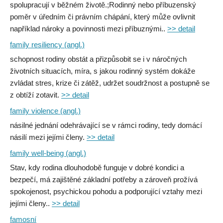
spolupracují v běžném životě.;Rodinný nebo příbuzenský
poměr v úředním či právním chápání, který může ovlivnit
například nároky a povinnosti mezi příbuznými..
>> detail
family resiliency (angl.)
schopnost rodiny obstát a přizpůsobit se i v náročných
životních situacích, míra, s jakou rodinný systém dokáže
zvládat stres, krize či zátěž, udržet soudržnost a postupně se
z obtíží zotavit.
>> detail
family violence (angl.)
násilné jednání odehrávající se v rámci rodiny, tedy domácí
násilí mezi jejími členy.
>> detail
family well-being (angl.)
Stav, kdy rodina dlouhodobě funguje v dobré kondici a
bezpečí, má zajištěné základní potřeby a zároveň prožívá
spokojenost, psychickou pohodu a podporující vztahy mezi
jejími členy..
>> detail
famosní