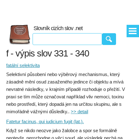
Slovník cizích slov .net
f - výpis slov 331 - 340
fatální selektivita
Selektivní působení nebo výběrový mechanismus, který
zásadně mění osud zasaženého jedince či objektu a mívá
nevratné následky, v krajním případě rozhoduje o přežití. V
praxi se tím může označovat například vliv nemoci, toxinu
nebo prostředí, který dopadá jen na určitou skupinu, ale s
mimořádně vážnými důsledky..
>> detail
Fatetur facinus, qui iudicium fugit (lat.).
Když se nikdo neozve jako žalobce a spor se formálně
neotevře, nerozhodne o věci soud, ale výsledek nechá na