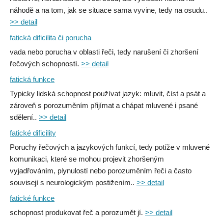
náhodě a na tom, jak se situace sama vyvine, tedy na osudu..
>> detail
fatická dificilita či porucha
vada nebo porucha v oblasti řeči, tedy narušení či zhoršení
řečových schopností.
>> detail
fatická funkce
Typicky lidská schopnost používat jazyk: mluvit, číst a psát a
zároveň s porozuměním přijímat a chápat mluvené i psané
sdělení..
>> detail
fatické dificility
Poruchy řečových a jazykových funkcí, tedy potíže v mluvené
komunikaci, které se mohou projevit zhoršeným
vyjadřováním, plynulostí nebo porozuměním řeči a často
souvisejí s neurologickým postižením..
>> detail
fatické funkce
schopnost produkovat řeč a porozumět jí.
>> detail