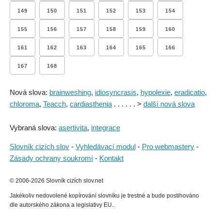
149
150
151
152
153
154
155
156
157
158
159
160
161
162
163
164
165
166
167
168
Nová slova:
brainweshing
,
idiosyncrasis
,
hypolexie
,
eradicatio
,
chloroma
,
Teacch
,
cardiasthenia
. . . . . . >
další nová slova
Vybraná slova:
asertivita
,
integrace
Slovník cizích slov
-
Vyhledávací modul
-
Pro webmastery
-
Zásady ochrany soukromí
-
Kontakt
© 2006-2026 Slovník cizích slov.net
Jakékoliv nedovolené kopírování slovníku je trestné a bude postihováno
dle autorského zákona a legislativy EU..