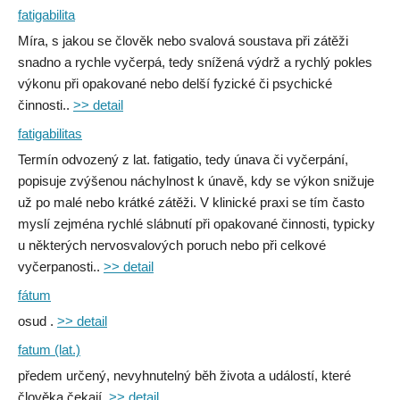
fatigabilita
Míra, s jakou se člověk nebo svalová soustava při zátěži
snadno a rychle vyčerpá, tedy snížená výdrž a rychlý pokles
výkonu při opakované nebo delší fyzické či psychické
činnosti..
>> detail
fatigabilitas
Termín odvozený z lat. fatigatio, tedy únava či vyčerpání,
popisuje zvýšenou náchylnost k únavě, kdy se výkon snižuje
už po malé nebo krátké zátěži. V klinické praxi se tím často
myslí zejména rychlé slábnutí při opakované činnosti, typicky
u některých nervosvalových poruch nebo při celkové
vyčerpanosti..
>> detail
fátum
osud .
>> detail
fatum (lat.)
předem určený, nevyhnutelný běh života a událostí, které
člověka čekají.
>> detail