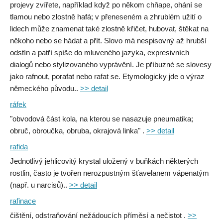
projevy zvířete, například když po někom chňape, ohání se
tlamou nebo zlostně hafá; v přeneseném a zhrublém užití o
lidech může znamenat také zlostně křičet, hubovat, štěkat na
někoho nebo se hádat a přít. Slovo má nespisovný až hrubší
odstín a patří spíše do mluveného jazyka, expresivních
dialogů nebo stylizovaného vyprávění. Je příbuzné se slovesy
jako rafnout, porafat nebo rafat se. Etymologicky jde o výraz
německého původu..
>> detail
ráfek
"obvodová část kola, na kterou se nasazuje pneumatika;
obruč, obroučka, obruba, okrajová linka" .
>> detail
rafida
Jednotlivý jehlicovitý krystal uložený v buňkách některých
rostlin, často je tvořen nerozpustným šťavelanem vápenatým
(např. u narcisů)..
>> detail
rafinace
čištění, odstraňování nežádoucích příměsí a nečistot .
>>