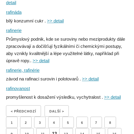
detail
rafináda
bílý konzumní cukr .
>> detail
rafinerie
Průmyslový podnik, kde se suroviny nebo meziprodukty dále
zpracovávají a dočišťují fyzikálními či chemickými postupy,
aby vznikly kvalitnější a lépe využitelné látky, například při
úpravě ropy..
>> detail
rafinerie, rafinérie
závod na rafinaci surovin i polotovarů .
>> detail
rafinovanost
promyšlenost k dosažení výsledku, vychytralost .
>> detail
< PŘEDCHOZÍ
DALŠÍ >
1
2
3
4
5
6
7
8
12