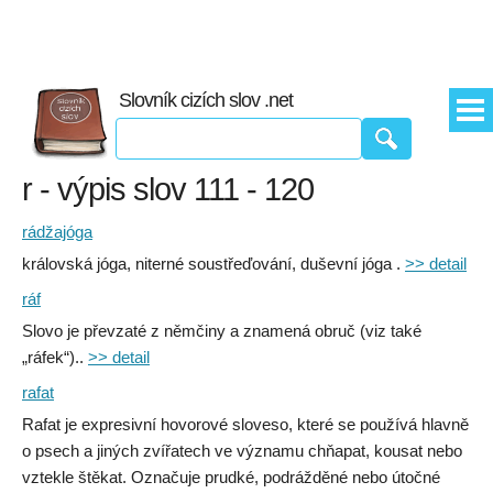
Slovník cizích slov .net
r - výpis slov 111 - 120
rádžajóga
královská jóga, niterné soustřeďování, duševní jóga .
>> detail
ráf
Slovo je převzaté z němčiny a znamená obruč (viz také
„ráfek“)..
>> detail
rafat
Rafat je expresivní hovorové sloveso, které se používá hlavně
o psech a jiných zvířatech ve významu chňapat, kousat nebo
vztekle štěkat. Označuje prudké, podrážděné nebo útočné