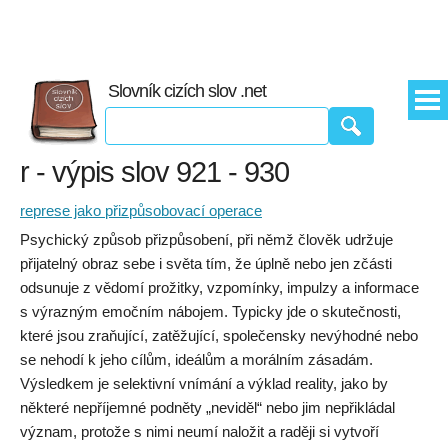
Slovník cizích slov .net
r - výpis slov 921 - 930
represe jako přizpůsobovací operace
Psychický způsob přizpůsobení, při němž člověk udržuje
přijatelný obraz sebe i světa tím, že úplně nebo jen zčásti
odsunuje z vědomí prožitky, vzpomínky, impulzy a informace
s výrazným emočním nábojem. Typicky jde o skutečnosti,
které jsou zraňující, zatěžující, společensky nevýhodné nebo
se nehodí k jeho cílům, ideálům a morálním zásadám.
Výsledkem je selektivní vnímání a výklad reality, jako by
některé nepříjemné podněty „neviděl“ nebo jim nepřikládal
význam, protože s nimi neumí naložit a raději si vytvoří