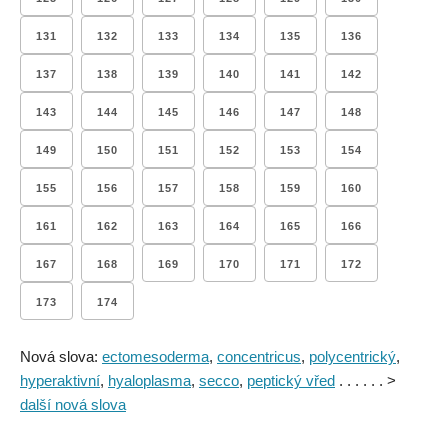
131
132
133
134
135
136
137
138
139
140
141
142
143
144
145
146
147
148
149
150
151
152
153
154
155
156
157
158
159
160
161
162
163
164
165
166
167
168
169
170
171
172
173
174
Nová slova:
ectomesoderma
,
concentricus
,
polycentrický
,
hyperaktivní
,
hyaloplasma
,
secco
,
peptický vřed
. . . . . . >
další nová slova