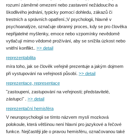
rozumí záměrné omezení nebo zastavení nežádoucího a
škodlivého jednání, typicky pomocí dohledu, zákazů či
trestních a správních opatření.;V psychologii, hlavně v
psychoanalýze, označuje obranný proces, kdy se pro člověka
nepřijatelné myšlenky, emoce nebo vzpomínky nevědomě
vytlačují mimo vědomé prožívání, aby se snížila úzkost nebo
vnitřní konflikt..
>> detail
reprezentabilita
míra toho, jak se člověk veřejně prezentuje a jakým dojmem
při vystupování na veřejnosti působí.
>> detail
reprezentace, representace
"zastoupení, zastupování na veřejnosti; představitelé,
zástupci" .
>> detail
reprezentační hemisféra
V neuropsychologii se tímto názvem myslí mozková
polokoule, která většinou není hlavní pro jazykové a řečové
funkce. Nejčastěji jde o pravou hemisféru, označovanou také