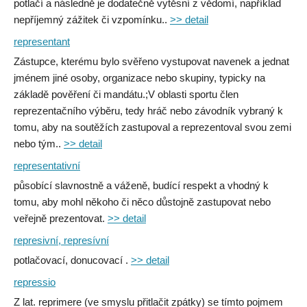
potlačí a následně je dodatečně vytěsní z vědomí, například
nepříjemný zážitek či vzpomínku..
>> detail
representant
Zástupce, kterému bylo svěřeno vystupovat navenek a jednat
jménem jiné osoby, organizace nebo skupiny, typicky na
základě pověření či mandátu.;V oblasti sportu člen
reprezentačního výběru, tedy hráč nebo závodník vybraný k
tomu, aby na soutěžích zastupoval a reprezentoval svou zemi
nebo tým..
>> detail
representativní
působící slavnostně a váženě, budící respekt a vhodný k
tomu, aby mohl někoho či něco důstojně zastupovat nebo
veřejně prezentovat.
>> detail
represivní, represívní
potlačovací, donucovací .
>> detail
repressio
Z lat. reprimere (ve smyslu přitlačit zpátky) se tímto pojmem