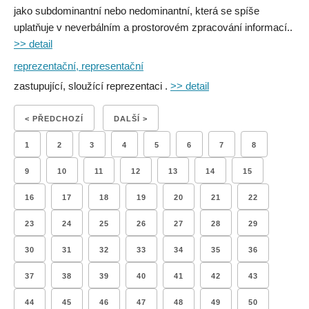
jako subdominantní nebo nedominantní, která se spíše
uplatňuje v neverbálním a prostorovém zpracování informací..
>> detail
reprezentační, representační
zastupující, sloužící reprezentaci .
>> detail
< PŘEDCHOZÍ
DALŠÍ >
1
2
3
4
5
6
7
8
9
10
11
12
13
14
15
16
17
18
19
20
21
22
23
24
25
26
27
28
29
30
31
32
33
34
35
36
37
38
39
40
41
42
43
44
45
46
47
48
49
50