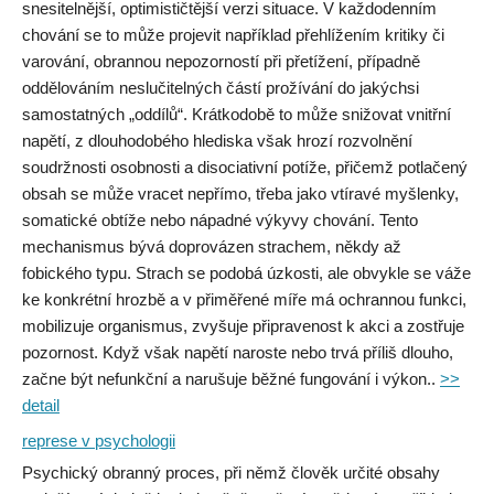
snesitelnější, optimističtější verzi situace. V každodenním
chování se to může projevit například přehlížením kritiky či
varování, obrannou nepozorností při přetížení, případně
oddělováním neslučitelných částí prožívání do jakýchsi
samostatných „oddílů“. Krátkodobě to může snižovat vnitřní
napětí, z dlouhodobého hlediska však hrozí rozvolnění
soudržnosti osobnosti a disociativní potíže, přičemž potlačený
obsah se může vracet nepřímo, třeba jako vtíravé myšlenky,
somatické obtíže nebo nápadné výkyvy chování. Tento
mechanismus bývá doprovázen strachem, někdy až
fobického typu. Strach se podobá úzkosti, ale obvykle se váže
ke konkrétní hrozbě a v přiměřené míře má ochrannou funkci,
mobilizuje organismus, zvyšuje připravenost k akci a zostřuje
pozornost. Když však napětí naroste nebo trvá příliš dlouho,
začne být nefunkční a narušuje běžné fungování i výkon..
>>
detail
represe v psychologii
Psychický obranný proces, při němž člověk určité obsahy