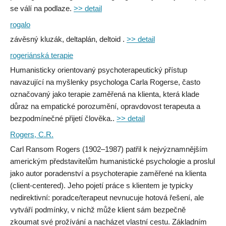
se válí na podlaze.
>> detail
rogalo
závěsný kluzák, deltaplán, deltoid .
>> detail
rogeriánská terapie
Humanisticky orientovaný psychoterapeutický přístup
navazující na myšlenky psychologa Carla Rogerse, často
označovaný jako terapie zaměřená na klienta, která klade
důraz na empatické porozumění, opravdovost terapeuta a
bezpodmínečné přijetí člověka..
>> detail
Rogers, C.R.
Carl Ransom Rogers (1902–1987) patřil k nejvýznamnějším
americkým představitelům humanistické psychologie a proslul
jako autor poradenství a psychoterapie zaměřené na klienta
(client-centered). Jeho pojetí práce s klientem je typicky
nedirektivní: poradce/terapeut nevnucuje hotová řešení, ale
vytváří podmínky, v nichž může klient sám bezpečně
zkoumat své prožívání a nacházet vlastní cestu. Základním