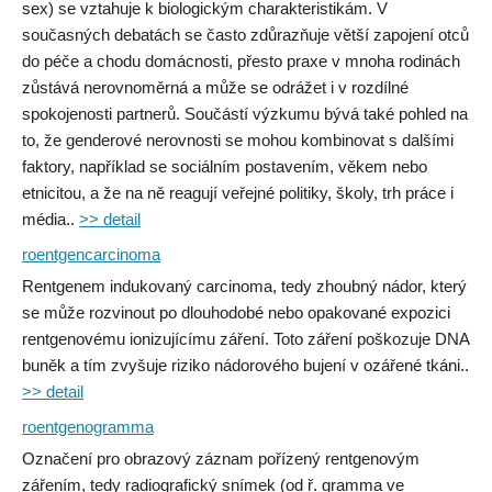
sex) se vztahuje k biologickým charakteristikám. V
současných debatách se často zdůrazňuje větší zapojení otců
do péče a chodu domácnosti, přesto praxe v mnoha rodinách
zůstává nerovnoměrná a může se odrážet i v rozdílné
spokojenosti partnerů. Součástí výzkumu bývá také pohled na
to, že genderové nerovnosti se mohou kombinovat s dalšími
faktory, například se sociálním postavením, věkem nebo
etnicitou, a že na ně reagují veřejné politiky, školy, trh práce i
média..
>> detail
roentgencarcinoma
Rentgenem indukovaný carcinoma, tedy zhoubný nádor, který
se může rozvinout po dlouhodobé nebo opakované expozici
rentgenovému ionizujícímu záření. Toto záření poškozuje DNA
buněk a tím zvyšuje riziko nádorového bujení v ozářené tkáni..
>> detail
roentgenogramma
Označení pro obrazový záznam pořízený rentgenovým
zářením, tedy radiografický snímek (od ř. gramma ve