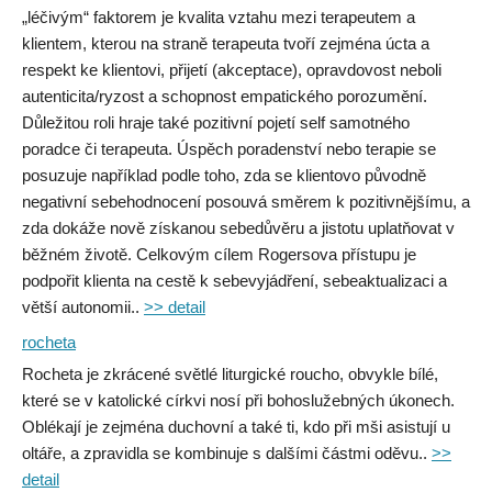
„léčivým“ faktorem je kvalita vztahu mezi terapeutem a
klientem, kterou na straně terapeuta tvoří zejména úcta a
respekt ke klientovi, přijetí (akceptace), opravdovost neboli
autenticita/ryzost a schopnost empatického porozumění.
Důležitou roli hraje také pozitivní pojetí self samotného
poradce či terapeuta. Úspěch poradenství nebo terapie se
posuzuje například podle toho, zda se klientovo původně
negativní sebehodnocení posouvá směrem k pozitivnějšímu, a
zda dokáže nově získanou sebedůvěru a jistotu uplatňovat v
běžném životě. Celkovým cílem Rogersova přístupu je
podpořit klienta na cestě k sebevyjádření, sebeaktualizaci a
větší autonomii..
>> detail
rocheta
Rocheta je zkrácené světlé liturgické roucho, obvykle bílé,
které se v katolické církvi nosí při bohoslužebných úkonech.
Oblékají je zejména duchovní a také ti, kdo při mši asistují u
oltáře, a zpravidla se kombinuje s dalšími částmi oděvu..
>>
detail