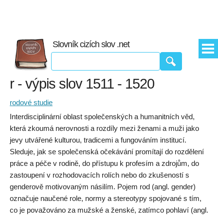
Slovník cizích slov .net
r - výpis slov 1511 - 1520
rodové studie
Interdisciplinární oblast společenských a humanitních věd,
která zkoumá nerovnosti a rozdíly mezi ženami a muži jako
jevy utvářené kulturou, tradicemi a fungováním institucí.
Sleduje, jak se společenská očekávání promítají do rozdělení
práce a péče v rodině, do přístupu k profesím a zdrojům, do
zastoupení v rozhodovacích rolích nebo do zkušeností s
genderově motivovaným násilím. Pojem rod (angl. gender)
označuje naučené role, normy a stereotypy spojované s tím,
co je považováno za mužské a ženské, zatímco pohlaví (angl.