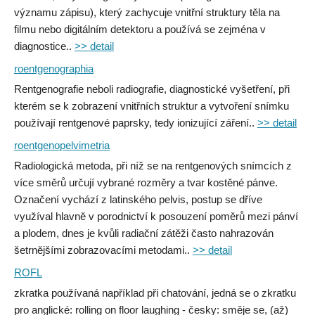
významu zápisu), který zachycuje vnitřní struktury těla na
filmu nebo digitálním detektoru a používá se zejména v
diagnostice..
>> detail
roentgenographia
Rentgenografie neboli radiografie, diagnostické vyšetření, při
kterém se k zobrazení vnitřních struktur a vytvoření snímku
používají rentgenové paprsky, tedy ionizující záření..
>> detail
roentgenopelvimetria
Radiologická metoda, při níž se na rentgenových snímcích z
více směrů určují vybrané rozměry a tvar kostěné pánve.
Označení vychází z latinského pelvis, postup se dříve
využíval hlavně v porodnictví k posouzení poměrů mezi pánví
a plodem, dnes je kvůli radiační zátěži často nahrazován
šetrnějšími zobrazovacími metodami..
>> detail
ROFL
zkratka používaná například při chatování, jedná se o zkratku
pro anglické: rolling on floor laughing - česky: směje se, (až)