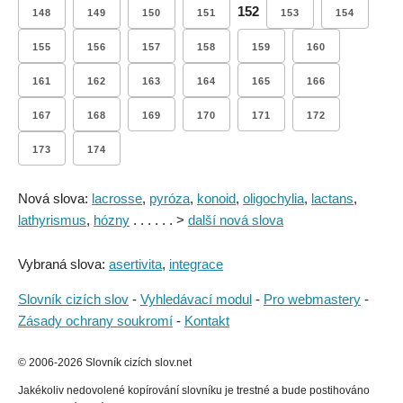
152
148
149
150
151
153
154
155
156
157
158
159
160
161
162
163
164
165
166
167
168
169
170
171
172
173
174
Nová slova:
lacrosse
,
pyróza
,
konoid
,
oligochylia
,
lactans
,
lathyrismus
,
hózny
. . . . . . >
další nová slova
Vybraná slova:
asertivita
,
integrace
Slovník cizích slov
-
Vyhledávací modul
-
Pro webmastery
-
Zásady ochrany soukromí
-
Kontakt
© 2006-2026 Slovník cizích slov.net
Jakékoliv nedovolené kopírování slovníku je trestné a bude postihováno