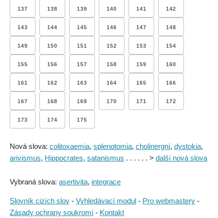
137
138
139
140
141
142
143
144
145
146
147
148
149
150
151
152
153
154
155
156
157
158
159
160
161
162
163
164
165
166
167
168
169
170
171
172
173
174
175
Nová slova:
colitoxaemia
,
splenotomia
,
cholinergní
,
dystokia
,
arivismus
,
Hippocrates
,
satanismus
. . . . . . >
další nová slova
Vybraná slova:
asertivita
,
integrace
Slovník cizích slov
-
Vyhledávací modul
-
Pro webmastery
-
Zásady ochrany soukromí
-
Kontakt