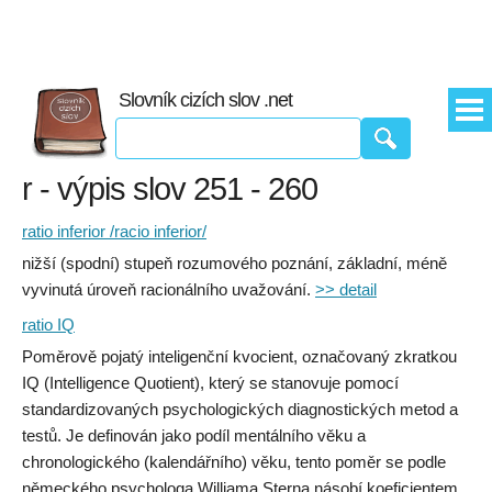
Slovník cizích slov .net
r - výpis slov 251 - 260
ratio inferior /racio inferior/
nižší (spodní) stupeň rozumového poznání, základní, méně
vyvinutá úroveň racionálního uvažování.
>> detail
ratio IQ
Poměrově pojatý inteligenční kvocient, označovaný zkratkou
IQ (Intelligence Quotient), který se stanovuje pomocí
standardizovaných psychologických diagnostických metod a
testů. Je definován jako podíl mentálního věku a
chronologického (kalendářního) věku, tento poměr se podle
německého psychologa Williama Sterna násobí koeficientem