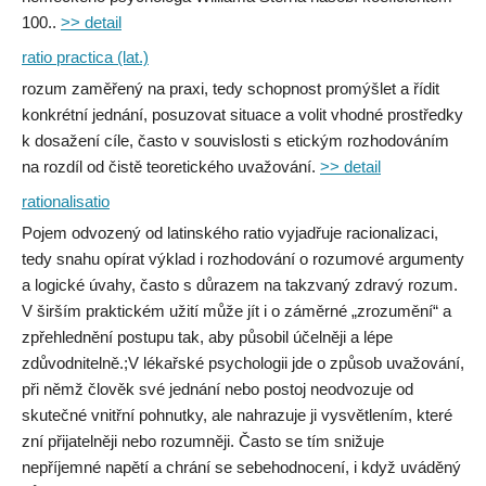
100..
>> detail
ratio practica (lat.)
rozum zaměřený na praxi, tedy schopnost promýšlet a řídit
konkrétní jednání, posuzovat situace a volit vhodné prostředky
k dosažení cíle, často v souvislosti s etickým rozhodováním
na rozdíl od čistě teoretického uvažování.
>> detail
rationalisatio
Pojem odvozený od latinského ratio vyjadřuje racionalizaci,
tedy snahu opírat výklad i rozhodování o rozumové argumenty
a logické úvahy, často s důrazem na takzvaný zdravý rozum.
V širším praktickém užití může jít i o záměrné „zrozumění“ a
zpřehlednění postupu tak, aby působil účelněji a lépe
zdůvodnitelně.;V lékařské psychologii jde o způsob uvažování,
při němž člověk své jednání nebo postoj neodvozuje od
skutečné vnitřní pohnutky, ale nahrazuje ji vysvětlením, které
zní přijatelněji nebo rozumněji. Často se tím snižuje
nepříjemné napětí a chrání se sebehodnocení, i když uváděný