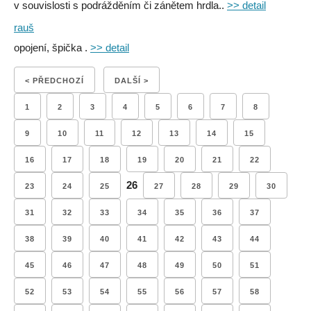
v souvislosti s podrážděním či zánětem hrdla..
>> detail
rauš
opojení, špička .
>> detail
< PŘEDCHOZÍ
DALŠÍ >
1
2
3
4
5
6
7
8
9
10
11
12
13
14
15
16
17
18
19
20
21
22
26
23
24
25
27
28
29
30
31
32
33
34
35
36
37
38
39
40
41
42
43
44
45
46
47
48
49
50
51
52
53
54
55
56
57
58