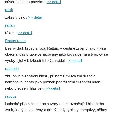
důvod není tím pravým..
>> detail
ratlík
zakrslý pinč .
>> detail
rattan
rákos .
>> detail
Rattus rattus
Běžný druh krysy z rodu Rattus, v češtině známý jako krysa
obecná, často také označovaný jako krysa černá a typicky se
vyskytující v blízkosti lidských sídel..
>> detail
raucedo
zhrubnutí a zastření hlasu, při němž mluva zní drsně a
namáhavě, často jako příznak podráždění či zánětu hrtanu
nebo přetížení hlasivek.
>> detail
raucus
Latinské přídavné jméno s tvary a, um označující hlas nebo
zvuk, který je zastřený a drsný, tedy typicky chraptivý, někdy