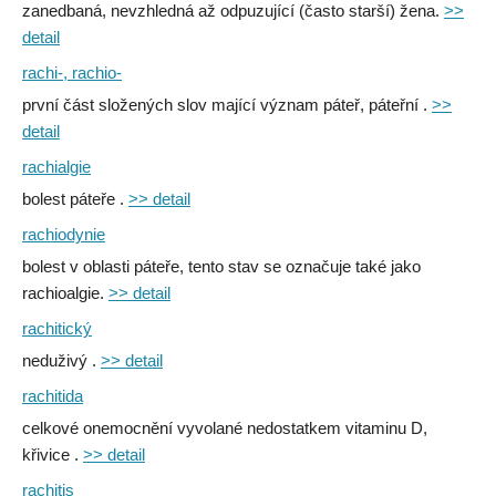
zanedbaná, nevzhledná až odpuzující (často starší) žena.
>>
detail
rachi-, rachio-
první část složených slov mající význam páteř, páteřní .
>>
detail
rachialgie
bolest páteře .
>> detail
rachiodynie
bolest v oblasti páteře, tento stav se označuje také jako
rachioalgie.
>> detail
rachitický
neduživý .
>> detail
rachitida
celkové onemocnění vyvolané nedostatkem vitaminu D,
křivice .
>> detail
rachitis