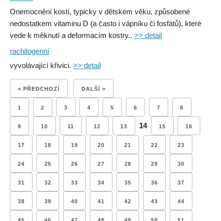
Onemocnění kostí, typicky v dětském věku, způsobené
nedostatkem vitaminu D (a často i vápníku či fosfátů), které
vede k měknutí a deformacím kostry..
>> detail
rachitogenní
vyvolávající křivici.
>> detail
< PŘEDCHOZÍ
DALŠÍ >
1
2
3
4
5
6
7
8
14
9
10
11
12
13
15
16
17
18
19
20
21
22
23
24
25
26
27
28
29
30
31
32
33
34
35
36
37
38
39
40
41
42
43
44
45
46
47
48
49
50
51