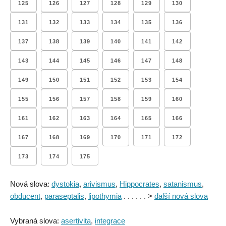
125
126
127
128
129
130
131
132
133
134
135
136
137
138
139
140
141
142
143
144
145
146
147
148
149
150
151
152
153
154
155
156
157
158
159
160
161
162
163
164
165
166
167
168
169
170
171
172
173
174
175
Nová slova:
dystokia
,
arivismus
,
Hippocrates
,
satanismus
,
obducent
,
paraseptalis
,
lipothymia
. . . . . . >
další nová slova
Vybraná slova:
asertivita
,
integrace