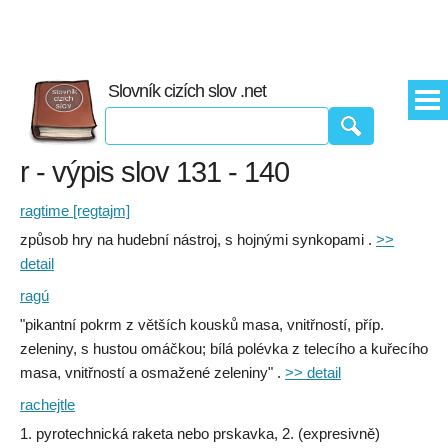
Slovník cizích slov .net
r - výpis slov 131 - 140
ragtime [regtajm]
způsob hry na hudební nástroj, s hojnými synkopami .
>>
detail
ragú
"pikantní pokrm z větších kousků masa, vnitřností, příp.
zeleniny, s hustou omáčkou; bílá polévka z telecího a kuřecího
masa, vnitřností a osmažené zeleniny" .
>> detail
rachejtle
1. pyrotechnická raketa nebo prskavka, 2. (expresivně)