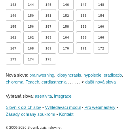
143
144
145
146
147
148
149
150
151
152
153
154
155
156
157
158
159
160
161
162
163
164
165
166
167
168
169
170
171
172
173
174
175
Nová slova:
brainweshing
,
idiosyncrasis
,
hypolexie
,
eradicatio
,
chloroma
,
Teacch
,
cardiasthenia
. . . . . . >
další nová slova
Vybraná slova:
asertivita
,
integrace
Slovník cizích slov
-
Vyhledávací modul
-
Pro webmastery
-
Zásady ochrany soukromí
-
Kontakt
© 2006-2026 Slovník cizích slov.net