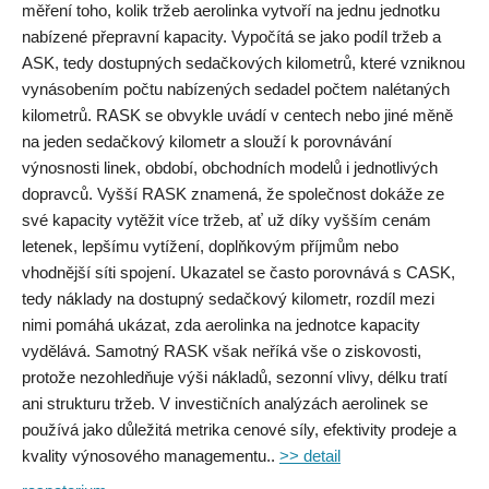
měření toho, kolik tržeb aerolinka vytvoří na jednu jednotku
nabízené přepravní kapacity. Vypočítá se jako podíl tržeb a
ASK, tedy dostupných sedačkových kilometrů, které vzniknou
vynásobením počtu nabízených sedadel počtem nalétaných
kilometrů. RASK se obvykle uvádí v centech nebo jiné měně
na jeden sedačkový kilometr a slouží k porovnávání
výnosnosti linek, období, obchodních modelů i jednotlivých
dopravců. Vyšší RASK znamená, že společnost dokáže ze
své kapacity vytěžit více tržeb, ať už díky vyšším cenám
letenek, lepšímu vytížení, doplňkovým příjmům nebo
vhodnější síti spojení. Ukazatel se často porovnává s CASK,
tedy náklady na dostupný sedačkový kilometr, rozdíl mezi
nimi pomáhá ukázat, zda aerolinka na jednotce kapacity
vydělává. Samotný RASK však neříká vše o ziskovosti,
protože nezohledňuje výši nákladů, sezonní vlivy, délku tratí
ani strukturu tržeb. V investičních analýzách aerolinek se
používá jako důležitá metrika cenové síly, efektivity prodeje a
kvality výnosového managementu..
>> detail