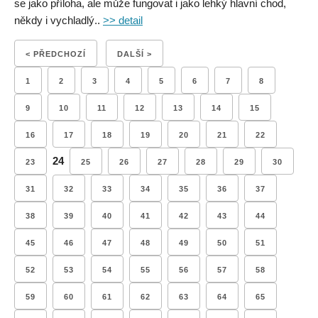
se jako příloha, ale může fungovat i jako lehký hlavní chod,
někdy i vychladlý..
>> detail
< PŘEDCHOZÍ
DALŠÍ >
1
2
3
4
5
6
7
8
9
10
11
12
13
14
15
16
17
18
19
20
21
22
24
23
25
26
27
28
29
30
31
32
33
34
35
36
37
38
39
40
41
42
43
44
45
46
47
48
49
50
51
52
53
54
55
56
57
58
59
60
61
62
63
64
65