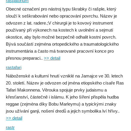
raspatorium
Obecné označení pro nástroj typu škrabky či rašple, který
slouží k seškrabování nebo opracování povrchu. Název je
odvozen z lat. radere.;V chirurgii je to kovový instrument
používaný při výkonech na kostech k uvolnění a sejmutí
okostice, aby bylo možné bezpečně odhalit kostní povrch.
Bývá součástí zejména ortopedického a traumatologického
instrumentária a často má tvarované pracovní konce pro
přesnou preparaci..
>> detail
rastafari
Náboženské a kulturní hnutí vzniklé na Jamajce ve 30. letech
20. století. Název je odvozen od jména etiopského císaře Ras
Tafari Makonnena. Věrouka spojuje prvky judaismu a
křesťanství, částečně i islámu. K jeho šíření přispěla hudba
reggae (zejména díky Bobu Marleymu) a typickými znaky
jsou užívání ganji, nošení dredů a jejich symbolika lví hřívy..
>> detail
rastr