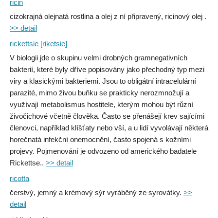
ricin
cizokrajná olejnatá rostlina a olej z ní připravený, ricinový olej .
>> detail
rickettsie [riketsie]
V biologii jde o skupinu velmi drobných gramnegativních
bakterií, které byly dříve popisovány jako přechodný typ mezi
viry a klasickými bakteriemi. Jsou to obligátní intracelulární
parazité, mimo živou buňku se prakticky nerozmnožují a
využívají metabolismus hostitele, kterým mohou být různí
živočichové včetně člověka. Často se přenášejí krev sajícími
členovci, například klíšťaty nebo vší, a u lidí vyvolávají některá
horečnatá infekční onemocnění, často spojená s kožními
projevy. Pojmenování je odvozeno od amerického badatele
Rickettse..
>> detail
ricotta
čerstvý, jemný a krémový sýr vyráběný ze syrovátky.
>>
detail