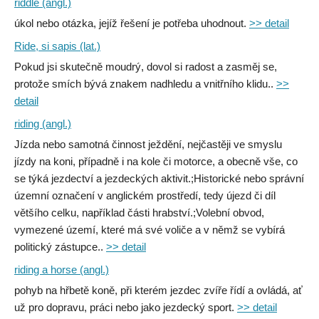
riddle (angl.)
úkol nebo otázka, jejíž řešení je potřeba uhodnout.
>> detail
Ride, si sapis (lat.)
Pokud jsi skutečně moudrý, dovol si radost a zasměj se,
protože smích bývá znakem nadhledu a vnitřního klidu..
>>
detail
riding (angl.)
Jízda nebo samotná činnost ježdění, nejčastěji ve smyslu
jízdy na koni, případně i na kole či motorce, a obecně vše, co
se týká jezdectví a jezdeckých aktivit.;Historické nebo správní
územní označení v anglickém prostředí, tedy újezd či díl
většího celku, například části hrabství.;Volební obvod,
vymezené území, které má své voliče a v němž se vybírá
politický zástupce..
>> detail
riding a horse (angl.)
pohyb na hřbetě koně, při kterém jezdec zvíře řídí a ovládá, ať
už pro dopravu, práci nebo jako jezdecký sport.
>> detail