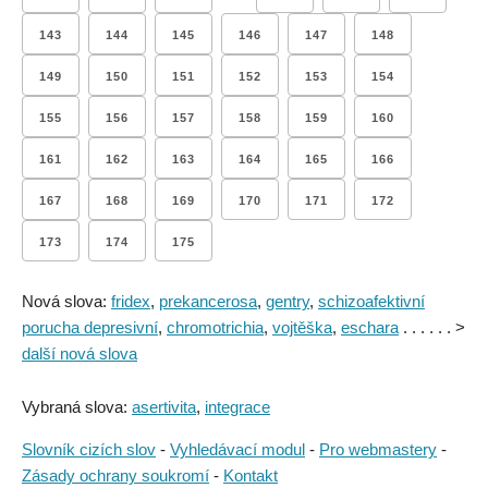
143
144
145
146
147
148
149
150
151
152
153
154
155
156
157
158
159
160
161
162
163
164
165
166
167
168
169
170
171
172
173
174
175
Nová slova:
fridex
,
prekancerosa
,
gentry
,
schizoafektivní
porucha depresivní
,
chromotrichia
,
vojtěška
,
eschara
. . . . . . >
další nová slova
Vybraná slova:
asertivita
,
integrace
Slovník cizích slov
-
Vyhledávací modul
-
Pro webmastery
-
Zásady ochrany soukromí
-
Kontakt