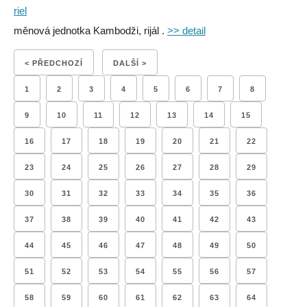
riel
měnová jednotka Kambodži, rijál .
>> detail
< PŘEDCHOZÍ
DALŠÍ >
1
2
3
4
5
6
7
8
9
10
11
12
13
14
15
16
17
18
19
20
21
22
23
24
25
26
27
28
29
30
31
32
33
34
35
36
37
38
39
40
41
42
43
44
45
46
47
48
49
50
51
52
53
54
55
56
57
58
59
60
61
62
63
64