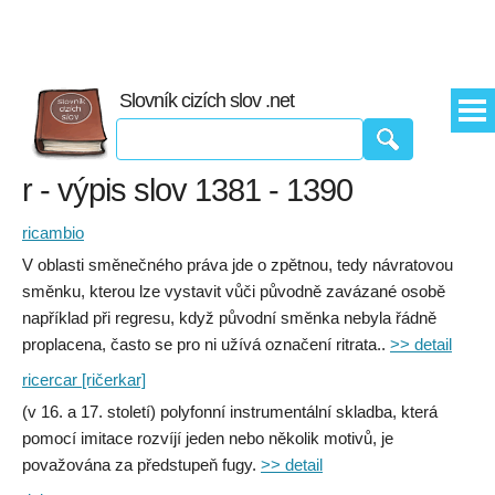
Slovník cizích slov .net
r - výpis slov 1381 - 1390
ricambio
V oblasti směnečného práva jde o zpětnou, tedy návratovou
směnku, kterou lze vystavit vůči původně zavázané osobě
například při regresu, když původní směnka nebyla řádně
proplacena, často se pro ni užívá označení ritrata..
>> detail
ricercar [ričerkar]
(v 16. a 17. století) polyfonní instrumentální skladba, která
pomocí imitace rozvíjí jeden nebo několik motivů, je
považována za předstupeň fugy.
>> detail