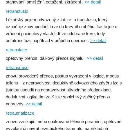
stahování, smrštění, odtažení, zkrácení .
>> detail
retransfusio
Lékařský pojem odvozený z lat. re- a transfusio, který
označuje znovupodání krve do krevního oběhu, často jde o
vrácení pacientovy vlastní dříve odebrané krve, tedy
autotransfúzi, například v průběhu operace..
>> detail
retranslace
opětovný přenos, dálkový přenos signálu .
>> detail
retransmise
znovu provedený přenos, postup vyvracení v logice, modus
tollens – z nepravdivosti deduktivně odvozeného závěru lze s
jistotou usoudit na nepravdivost původního předpokladu,
deduktivní logika tím zajišťuje spolehlivý zpětný přenos
nepravdy.
>> detail
retraumatizace
znovu vznikající nebo opakované tělesné poranění, opětovné
vyvolání či návrat psychického traumatu, například při