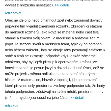
vyvést z hrozícího nebezpečí.
>> detail
retrahovat
Obecně jde o to něco přitáhnout zpět nebo zasunout dovnitř,
případně tím vyjádřit zmenšení rozsahu, zkrácení či stažení
do menších rozměrů, jako když se materiál nebo část těla
stáhne a zmenší svůj objem.;V medicíně a anatomii se tím
popisuje stažení svalů a měkkých tkání, typicky při poranění
nebo během zákroku, kdy se okraje rány posouvají směrem k
sobě a tkáň se zkracuje, případně když je tkáň záměrně
odtažena, aby byl lepší přístup k operovanému místu.;Ve
fonetice označuje posun jazyka dozadu v dutině ústní, což se
může projevit změnou artikulace a zabarvení některých
hlásek.;V matematice, hlavně v topologii, jde o zobrazení,
které převede celý prostor na zvolený podprostor tak, že body
tohoto podprostoru zůstávají na svém místě, prostor se tím v
jistém smyslu zjednoduší na jeho část..
>> detail
retrakce