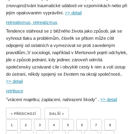
znovuprožívání traumatické události ve vzpomínkách nebo při
jejím opakovaném vyprávění.
>> detail
retreatismus, retreatizmus
Tendence stáhnout se z běžného života jako způsob, jak se
vyhnout tlaku a problémům, člověk se přitom může cítit
odpojený od ostatních a vymezovat se proti zavedeným
pravidlům.;V sociologii, například v Mertonově pojetí odchylek,
jde o způsob jednání, kdy jedinec zároveň odmítá
společensky uznávané cíle i obvyklé cesty k nim a volí ústup
do ústraní, někdy spojený se životem na okraji společnosti..
>> detail
retribuce
"vrácení majetku; zaplacení, nahrazení škody" .
>> detail
< PŘEDCHOZÍ
DALŠÍ >
1
2
3
4
5
6
7
8