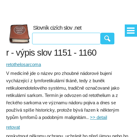
Slovník cizích slov .net
r - výpis slov 1151 - 1160
retothelosarcoma
V medicíně jde o název pro zhoubné nádorové bujení
vycházející z lymforetikulární tkáně, tedy z buněk
retikuloendotelového systému, tradičně označované jako
retikulární sarkom. Termín je odvozen od retothelium a z
řeckého sarkoma ve významu nádoru pojiva a dnes se
používá spíše historicky, protože bývá řazen k některým
typům lymfomů a podobným malignitám..
>> detail
retovat
poskytnout někomu ochranu, uchránit ho před újmou nebo ho