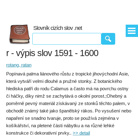
Slovník cizích slov .net
r - výpis slov 1591 - 1600
rotang, ratan
Popínavá palma liánového růstu z tropické jihovýchodní Asie,
která vytváří velmi dlouhé a pružné stonky. Z botanického
hlediska patří do rodu Calamus a často má na povrchu ostny
či háčky, díky nimž se zachytává o okolní porost.;Ohebný a
poměrně pevný materiál získávaný ze stonků těchto palem, v
obchodě známý také jako španělský rákos. Po vysušení nebo
napaření se snadno tvaruje, proto se používá zejména v
košíkářství, na pletené části nábytku a na různé lehké
konstrukce či dekorativní prvky..
>> detail