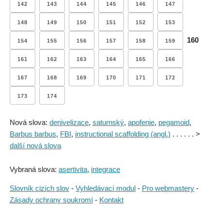
142
143
144
145
146
147
148
149
150
151
152
153
160
154
155
156
157
158
159
161
162
163
164
165
166
167
168
169
170
171
172
173
174
Nová slova:
denivelizace
,
saturnský
,
apofenie
,
pegamoid
,
Barbus barbus
,
FBI
,
instructional scaffolding (angl.)
. . . . . . >
další nová slova
Vybraná slova:
asertivita
,
integrace
Slovník cizích slov
-
Vyhledávací modul
-
Pro webmastery
-
Zásady ochrany soukromí
-
Kontakt