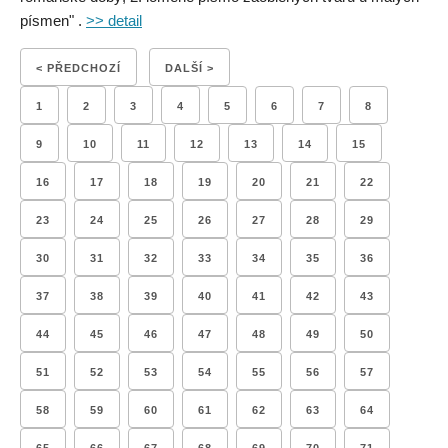
písmen" .
>> detail
< PŘEDCHOZÍ
DALŠÍ >
1
2
3
4
5
6
7
8
9
10
11
12
13
14
15
16
17
18
19
20
21
22
23
24
25
26
27
28
29
30
31
32
33
34
35
36
37
38
39
40
41
42
43
44
45
46
47
48
49
50
51
52
53
54
55
56
57
58
59
60
61
62
63
64