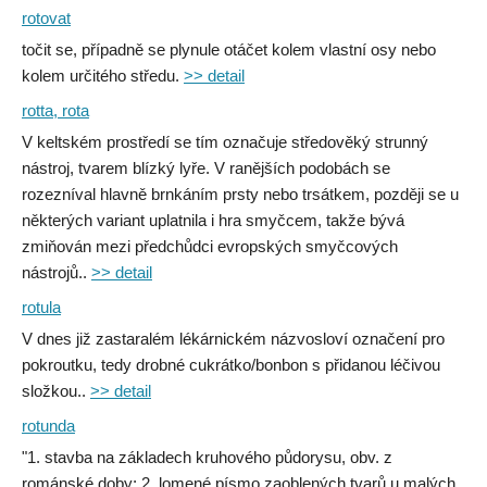
rotovat
točit se, případně se plynule otáčet kolem vlastní osy nebo
kolem určitého středu.
>> detail
rotta, rota
V keltském prostředí se tím označuje středověký strunný
nástroj, tvarem blízký lyře. V ranějších podobách se
rozezníval hlavně brnkáním prsty nebo trsátkem, později se u
některých variant uplatnila i hra smyčcem, takže bývá
zmiňován mezi předchůdci evropských smyčcových
nástrojů..
>> detail
rotula
V dnes již zastaralém lékárnickém názvosloví označení pro
pokroutku, tedy drobné cukrátko/bonbon s přidanou léčivou
složkou..
>> detail
rotunda
"1. stavba na základech kruhového půdorysu, obv. z
románské doby; 2. lomené písmo zaoblených tvarů u malých