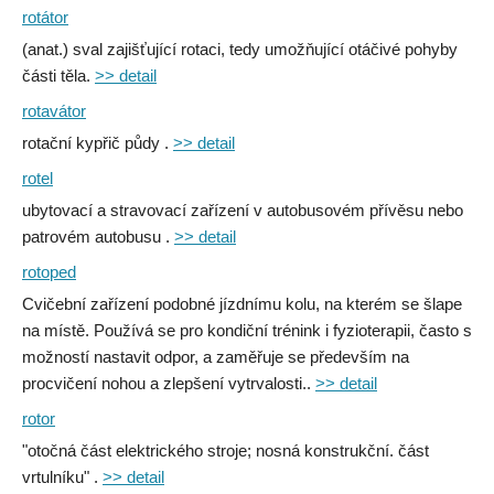
rotátor
(anat.) sval zajišťující rotaci, tedy umožňující otáčivé pohyby
části těla.
>> detail
rotavátor
rotační kypřič půdy .
>> detail
rotel
ubytovací a stravovací zařízení v autobusovém přívěsu nebo
patrovém autobusu .
>> detail
rotoped
Cvičební zařízení podobné jízdnímu kolu, na kterém se šlape
na místě. Používá se pro kondiční trénink i fyzioterapii, často s
možností nastavit odpor, a zaměřuje se především na
procvičení nohou a zlepšení vytrvalosti..
>> detail
rotor
"otočná část elektrického stroje; nosná konstrukční. část
vrtulníku" .
>> detail