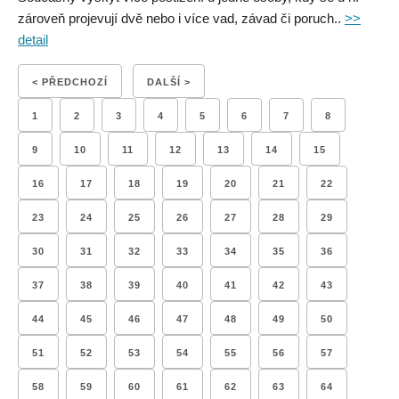
zároveň projevují dvě nebo i více vad, závad či poruch..
>>
detail
< PŘEDCHOZÍ
DALŠÍ >
1
2
3
4
5
6
7
8
9
10
11
12
13
14
15
16
17
18
19
20
21
22
23
24
25
26
27
28
29
30
31
32
33
34
35
36
37
38
39
40
41
42
43
44
45
46
47
48
49
50
51
52
53
54
55
56
57
58
59
60
61
62
63
64