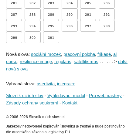
281
282
283
284
285
286
287
288
289
290
291
292
293
294
295
296
297
298
299
300
301
Nová slova:
sociální mozek
,
pracovní poloha
,
frikasé
,
al
corso
,
resilience image
,
regularis
,
satellitismus
. . . . . . >
další
nová slova
Vybraná slova:
asertivita
,
integrace
Slovník cizích slov
-
Vyhledávací modul
-
Pro webmastery
-
Zásady ochrany soukromí
-
Kontakt
© 2006-2026 Slovník cizích slov.net
Jakékoliv nedovolené kopírování slovníku je trestné a bude postihováno
dle autorského zákona a legislativy EU..