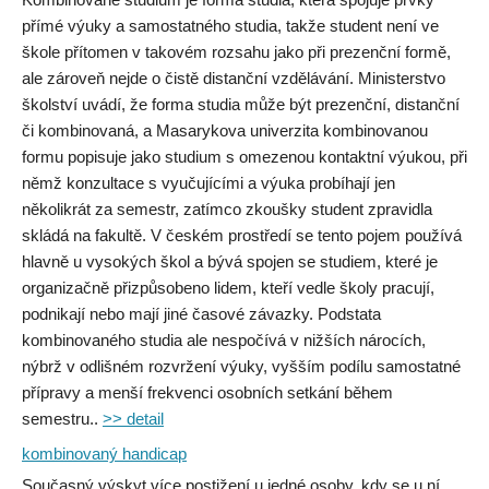
přímé výuky a samostatného studia, takže student není ve
škole přítomen v takovém rozsahu jako při prezenční formě,
ale zároveň nejde o čistě distanční vzdělávání. Ministerstvo
školství uvádí, že forma studia může být prezenční, distanční
či kombinovaná, a Masarykova univerzita kombinovanou
formu popisuje jako studium s omezenou kontaktní výukou, při
němž konzultace s vyučujícími a výuka probíhají jen
několikrát za semestr, zatímco zkoušky student zpravidla
skládá na fakultě. V českém prostředí se tento pojem používá
hlavně u vysokých škol a bývá spojen se studiem, které je
organizačně přizpůsobeno lidem, kteří vedle školy pracují,
podnikají nebo mají jiné časové závazky. Podstata
kombinovaného studia ale nespočívá v nižších nárocích,
nýbrž v odlišném rozvržení výuky, vyšším podílu samostatné
přípravy a menší frekvenci osobních setkání během
semestru..
>> detail
kombinovaný handicap
Současný výskyt více postižení u jedné osoby, kdy se u ní