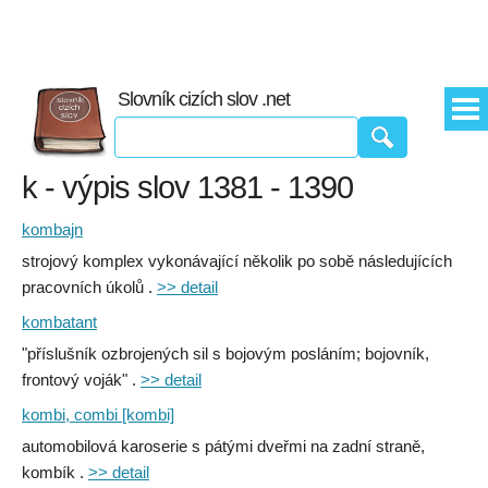
Slovník cizích slov .net
k - výpis slov 1381 - 1390
kombajn
strojový komplex vykonávající několik po sobě následujících
pracovních úkolů .
>> detail
kombatant
"příslušník ozbrojených sil s bojovým posláním; bojovník,
frontový voják" .
>> detail
kombi, combi [kombi]
automobilová karoserie s pátými dveřmi na zadní straně,
kombík .
>> detail