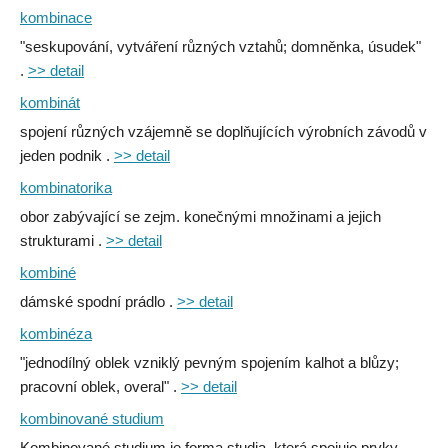
kombinace
"seskupování, vytváření různých vztahů; domněnka, úsudek"
.
>> detail
kombinát
spojení různých vzájemně se doplňujících výrobních závodů v
jeden podnik .
>> detail
kombinatorika
obor zabývající se zejm. konečnými množinami a jejich
strukturami .
>> detail
kombiné
dámské spodní prádlo .
>> detail
kombinéza
"jednodílný oblek vzniklý pevným spojením kalhot a blůzy;
pracovní oblek, overal" .
>> detail
kombinované studium
Kombinované studium je forma studia, která spojuje prvky