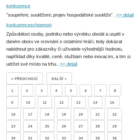
konkurence
"soupeření, soutěžení; projev hospodářské soutěže" .
>> detail
konkurenceschopnost
Způsobilost osoby, podniku nebo výrobku obstát a uspět v
daném oboru ve srovnání s ostatními hráči, tedy dokázat
nabídnout pro zákazníky či uživatele výhodnější hodnotu,
například díky kvalitě, ceně, službám nebo inovacím, a tím si
udržet své místo na trhu..
>> detail
< PŘEDCHOZÍ
DALŠÍ >
1
2
3
4
5
6
7
8
9
10
11
12
13
14
15
16
17
18
19
20
21
22
23
24
25
26
27
28
29
30
31
32
33
34
35
36