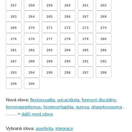
257
258
259
260
261
262
263
264
265
266
267
268
269
270
271
272
273
274
275
276
277
278
279
280
281
282
283
284
285
286
287
288
289
290
291
292
293
294
295
296
297
298
299
300
Nová slova:
flexisexualita
,
uricaciduria
,
forenzní discipliny
,
ferromagnetismus
,
hysterorrhaphia
,
gumsa
,
phagolysosoma
.
. . . . . >
další nová slova
Vybraná slova:
asertivita
,
integrace