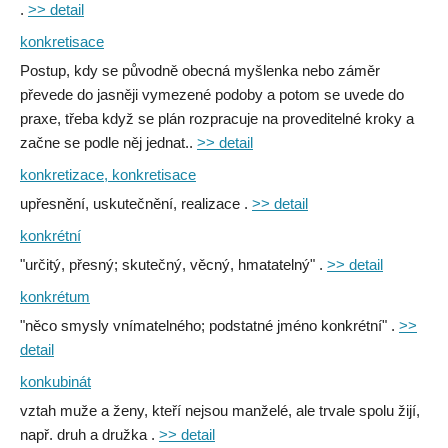
.
>> detail
konkretisace
Postup, kdy se původně obecná myšlenka nebo záměr
převede do jasněji vymezené podoby a potom se uvede do
praxe, třeba když se plán rozpracuje na proveditelné kroky a
začne se podle něj jednat..
>> detail
konkretizace, konkretisace
upřesnění, uskutečnění, realizace .
>> detail
konkrétní
"určitý, přesný; skutečný, věcný, hmatatelný" .
>> detail
konkrétum
"něco smysly vnímatelného; podstatné jméno konkrétní" .
>>
detail
konkubinát
vztah muže a ženy, kteří nejsou manželé, ale trvale spolu žijí,
např. druh a družka .
>> detail