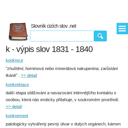
Slovník cizích slov .net
k - výpis slov 1831 - 1840
konkrece
"zhuštění; horninová nebo minerálová nakupenina; zarůstání
tkáně" .
>> detail
konkrektace
další etapa sbližování a navazování intimnějšího kontaktu s
osobou, která nás eroticky přitahuje, v soukromém prostředí.
>> detail
konkrement
patologicky vytvářený pevný útvar v dutých orgánech, kámen