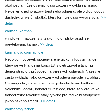
okolnosti a může ovlivnit i další zrození v cyklu samsára.
Nejde jen o jednorázový trest nebo odměnu, ale o dlouhodobý
důsledek úmyslů i skutků, který formuje další vývoj života..
>>
detail
karman, karmán
v indickém náboženství zákon řídící lidský osud, zejm.
převtělování, karma .
>> detail
karmaňola, carmagnole
Revoluční popěvek spojený s energickým lidovým tancem,
který se ve Francii na konci 18. století zpíval a tančil při
demonstracích, průvodech a veřejných oslavách. Název je
často vykládán jako odvozený od oděvu původem z oblasti
Carmagnola.;Tak se také říkalo jednoduchému krátkému
svrchnímu oděvu, kabátci či vestičce, které se v éře Velké
francouzské revoluce staly typické pro radikální stoupence
jakobínského směru..
>> detail
karmanový zákon