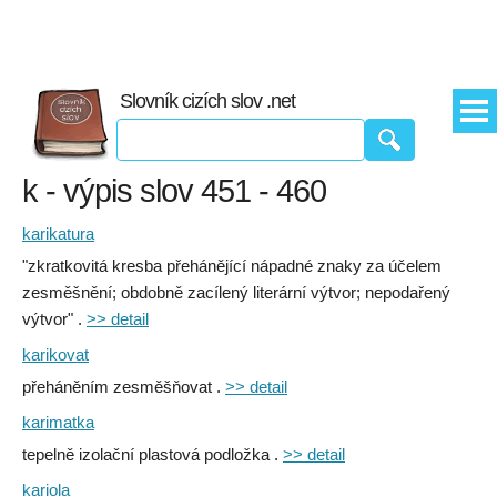
Slovník cizích slov .net
k - výpis slov 451 - 460
karikatura
"zkratkovitá kresba přehánějící nápadné znaky za účelem
zesměšnění; obdobně zacílený literární výtvor; nepodařený
výtvor" .
>> detail
karikovat
přeháněním zesměšňovat .
>> detail
karimatka
tepelně izolační plastová podložka .
>> detail
kariola