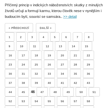
Příčinný princip v indických náboženstvích: skutky z minulých
životů určují a formují karmu, kterou člověk nese v nynějším i
budoucím bytí, souvisí se samsára..
>> detail
< PŘEDCHOZÍ
DALŠÍ >
1
2
3
4
5
6
7
8
9
10
11
12
13
14
15
16
17
18
19
20
21
22
23
24
25
26
27
28
29
30
31
32
33
34
35
36
37
38
39
40
41
42
43
46
44
45
47
48
49
50
51
52
53
54
55
56
57
58