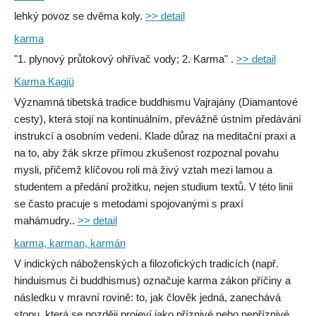
lehký povoz se dvěma koly.
>> detail
karma
"1. plynový průtokový ohřívač vody; 2. Karma" .
>> detail
Karma Kagjü
Významná tibetská tradice buddhismu Vajrajány (Diamantové
cesty), která stojí na kontinuálním, převážně ústním předávání
instrukcí a osobním vedení. Klade důraz na meditační praxi a
na to, aby žák skrze přímou zkušenost rozpoznal povahu
mysli, přičemž klíčovou roli má živý vztah mezi lamou a
studentem a předání prožitku, nejen studium textů. V této linii
se často pracuje s metodami spojovanými s praxí
mahámudry..
>> detail
karma, karman, karmán
V indických náboženských a filozofických tradicích (např.
hinduismus či buddhismus) označuje karma zákon příčiny a
následku v mravní rovině: to, jak člověk jedná, zanechává
stopu, která se později projeví jako příznivé nebo nepříznivé