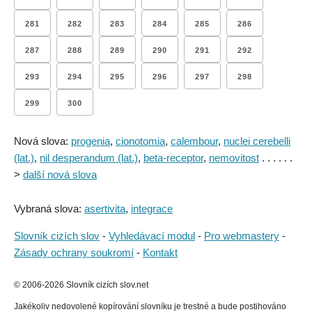
281
282
283
284
285
286
287
288
289
290
291
292
293
294
295
296
297
298
299
300
Nová slova:
progenia
,
cionotomia
,
calembour
,
nuclei cerebelli
(lat.)
,
nil desperandum (lat.)
,
beta-receptor
,
nemovitost
. . . . . .
>
další nová slova
Vybraná slova:
asertivita
,
integrace
Slovník cizích slov
-
Vyhledávací modul
-
Pro webmastery
-
Zásady ochrany soukromí
-
Kontakt
© 2006-2026 Slovník cizích slov.net
Jakékoliv nedovolené kopírování slovníku je trestné a bude postihováno