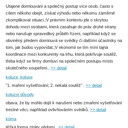
Utajené domlouvání a společný postup více osob, často s
cílem někoho obejít, získat výhodu nebo někomu záměrně
zkomplikovat situaci.;V právním kontextu jde o skrytou
dohodu mezi osobami, která zasahuje do práv druhé strany
nebo narušuje spravedlivý průběh řízení, například když se
obviněný předem domlouvá se svědky či dalšími účastníky na
tom, jak budou vypovídat.;V ekonomii se tím míní tajná
koordinace mezi konkurenty na trhu, která pokřivuje soutěž,
třeba když se firmy domluví na společném postupu místo
skutečného soupeření..
>> detail
koluze, koluse
"1. maření vyšetřování; 2. nekalá soutěž" .
>> detail
koluzní důvody
obava, že by mohlo dojít k narušení nebo zmaření vyšetřování
trestné věci, například ovlivňováním svědků.
>> detail
kóma
těžká forma ztráty vědomí .
>> detail