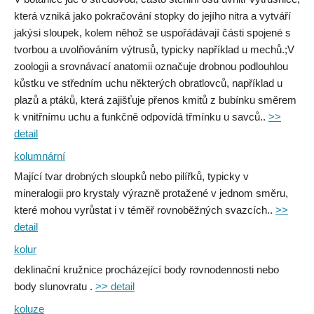
která vzniká jako pokračování stopky do jejího nitra a vytváří
jakýsi sloupek, kolem něhož se uspořádávají části spojené s
tvorbou a uvolňováním výtrusů, typicky například u mechů.;V
zoologii a srovnávací anatomii označuje drobnou podlouhlou
kůstku ve středním uchu některých obratlovců, například u
plazů a ptáků, která zajišťuje přenos kmitů z bubínku směrem
k vnitřnímu uchu a funkčně odpovídá třmínku u savců..
>>
detail
kolumnární
Mající tvar drobných sloupků nebo pilířků, typicky v
mineralogii pro krystaly výrazně protažené v jednom směru,
které mohou vyrůstat i v téměř rovnoběžných svazcích..
>>
detail
kolur
deklinační kružnice procházející body rovnodennosti nebo
body slunovratu .
>> detail
koluze