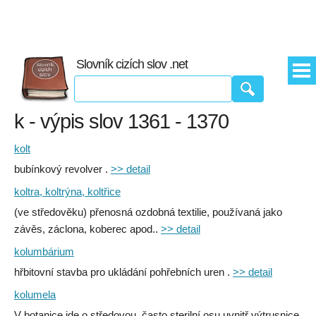
Slovník cizích slov .net
k - výpis slov 1361 - 1370
kolt
bubínkový revolver .
>> detail
koltra, koltrýna, koltřice
(ve středověku) přenosná ozdobná textilie, používaná jako
závěs, záclona, koberec apod..
>> detail
kolumbárium
hřbitovní stavba pro ukládání pohřebních uren .
>> detail
kolumela
V botanice jde o středovou, často sterilní osu uvnitř výtrusnice,