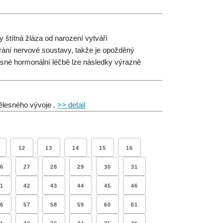
 štítná žláza od narození vytváří
ání nervové soustavy, takže je opožděný
časné hormonální léčbě lze následky výrazně
tělesného vývoje .
>> detail
12
13
14
15
16
6
27
28
29
30
31
1
42
43
44
45
46
6
57
58
59
60
61