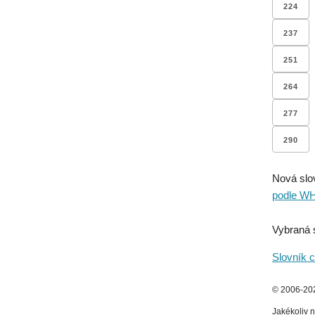
224
237
251
264
277
290
Nová slo
podle W
Vybraná 
Slovník c
© 2006-2026
Jakékoliv n