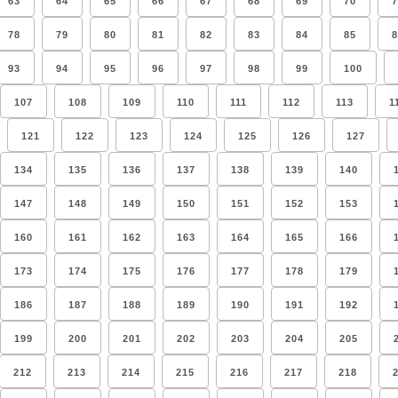
63
64
65
66
67
68
69
70
7
78
79
80
81
82
83
84
85
8
93
94
95
96
97
98
99
100
107
108
109
110
111
112
113
1
121
122
123
124
125
126
127
134
135
136
137
138
139
140
147
148
149
150
151
152
153
160
161
162
163
164
165
166
173
174
175
176
177
178
179
186
187
188
189
190
191
192
199
200
201
202
203
204
205
212
213
214
215
216
217
218