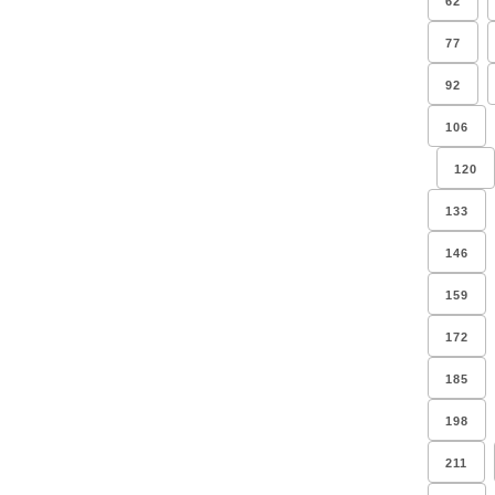
62
77
92
106
120
133
146
159
172
185
198
211