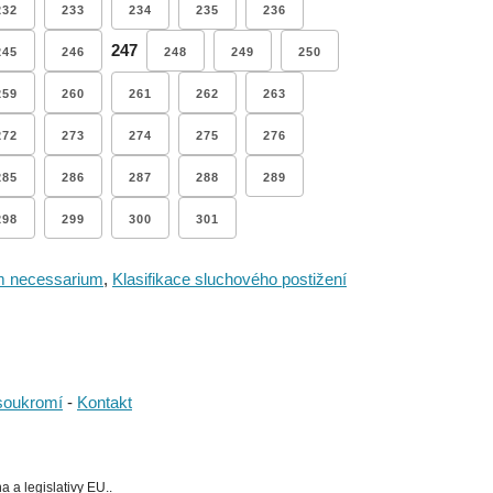
232
233
234
235
236
247
245
246
248
249
250
259
260
261
262
263
272
273
274
275
276
285
286
287
288
289
298
299
300
301
 necessarium
,
Klasifikace sluchového postižení
soukromí
-
Kontakt
 a legislativy EU..