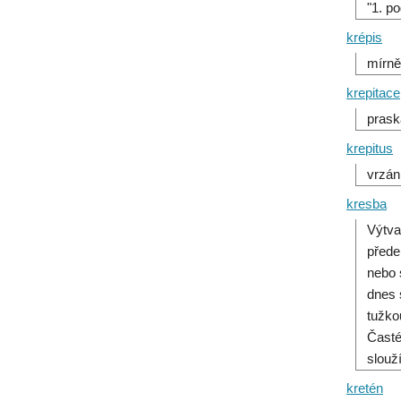
"1. p
krépis
mírně
krepitace
prask
krepitus
vrzán
kresba
Výtva
přede
nebo 
dnes 
tužko
Časté
slouž
kretén