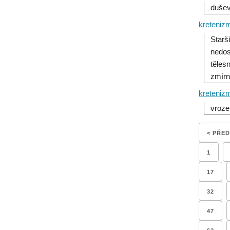
dušev
kreteniz
Starš
nedos
těles
zmírni
kreteniz
vroze
< PŘE
1
17
32
47