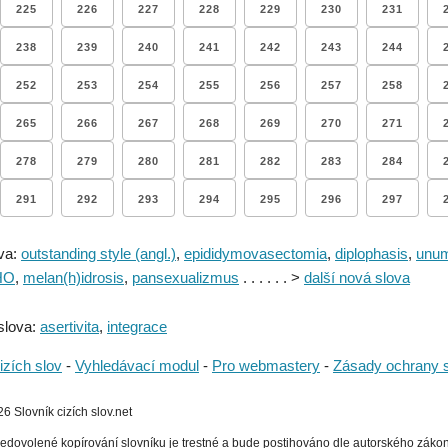
225
226
227
228
229
230
231
238
239
240
241
242
243
244
252
253
254
255
256
257
258
265
266
267
268
269
270
271
278
279
280
281
282
283
284
291
292
293
294
295
296
297
va:
outstanding style (angl.)
,
epididymovasectomia
,
diplophasis
,
unum
HO
,
melan(h)idrosis
,
pansexualizmus
. . . . . . >
další nová slova
slova:
asertivita
,
integrace
izích slov
-
Vyhledávací modul
-
Pro webmastery
-
Zásady ochrany 
 Slovník cizích slov.net
edovolené kopírování slovníku je trestné a bude postihováno dle autorského zákona