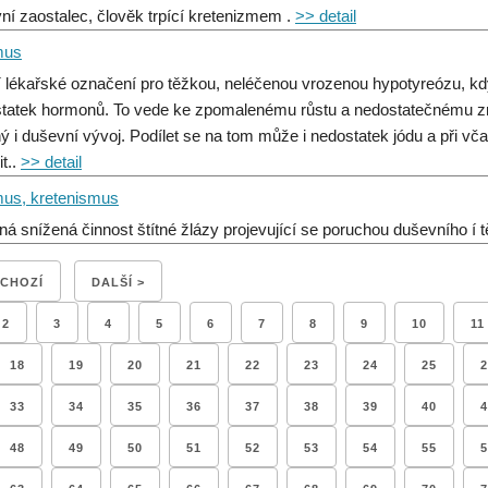
ní zaostalec, člověk trpící kretenizmem .
>> detail
mus
í lékařské označení pro těžkou, neléčenou vrozenou hypotyreózu, kdy
tatek hormonů. To vede ke zpomalenému růstu a nedostatečnému zr
ný i duševní vývoj. Podílet se na tom může i nedostatek jódu a při v
t..
>> detail
mus, kretenismus
ná snížená činnost štítné žlázy projevující se poruchou duševního í 
DCHOZÍ
DALŠÍ >
2
3
4
5
6
7
8
9
10
11
18
19
20
21
22
23
24
25
2
33
34
35
36
37
38
39
40
4
48
49
50
51
52
53
54
55
5