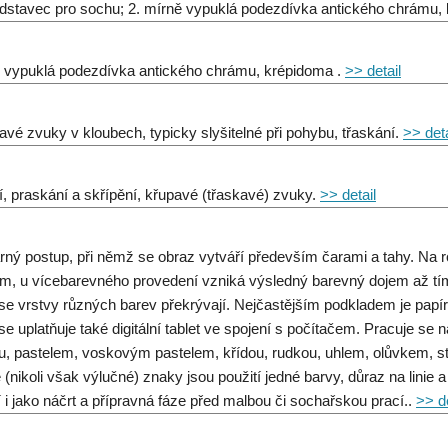
odstavec pro sochu; 2. mírně vypuklá podezdívka antického chrámu, 
 vypuklá podezdívka antického chrámu, krépidoma .
>> detail
avé zvuky v kloubech, typicky slyšitelné při pohybu, třaskání.
>> deta
í, praskání a skřípění, křupavé (třaskavé) zvuky.
>> detail
rný postup, při němž se obraz vytváří především čarami a tahy. Na 
m, u vícebarevného provedení vzniká výsledný barevný dojem až tím
se vrstvy různých barev překrývají. Nejčastějším podkladem je papír, 
se uplatňuje také digitální tablet ve spojení s počítačem. Pracuje se
u, pastelem, voskovým pastelem, křídou, rudkou, uhlem, olůvkem, st
 (nikoli však výlučné) znaky jsou použití jedné barvy, důraz na linie 
í i jako náčrt a přípravná fáze před malbou či sochařskou prací..
>> de