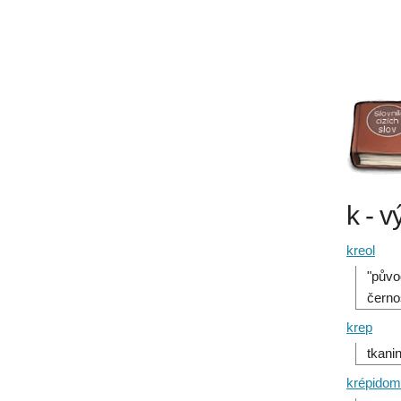
k - v
kreol
"půvo
černo
krep
tkani
krépido