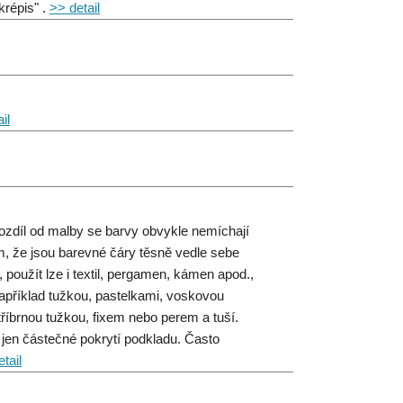
krépis" .
>> detail
il
rozdíl od malby se barvy obvykle nemíchají
, že jsou barevné čáry těsně vedle sebe
použít lze i textil, pergamen, kámen apod.,
 například tužkou, pastelkami, voskovou
říbrnou tužkou, fixem nebo perem a tuší.
a jen částečné pokrytí podkladu. Často
tail