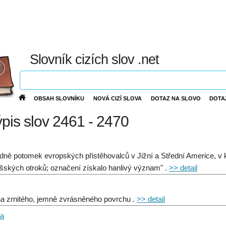
Slovník cizích slov .net
OBSAH SLOVNÍKU
NOVÁ CIZÍ SLOVA
DOTAZ NA SLOVO
DOTA
ýpis slov 2461 - 2470
dně potomek evropských přistěhovalců v Jižní a Střední Americe, v ka
šských otroků; označení získalo hanlivý význam" .
>> detail
na zrnitého, jemně zvrásněného povrchu .
>> detail
ma