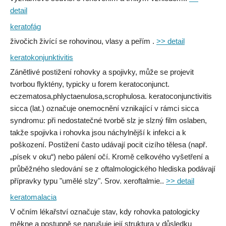
detail
keratofág
živočich živící se rohovinou, vlasy a peřím .
>> detail
keratokonjunktivitis
Zánětlivé postižení rohovky a spojivky, může se projevit
tvorbou flyktény, typicky u forem keratoconjunct.
eczematosa,phlyctaenulosa,scrophulosa. keratoconjunctivitis
sicca (lat.) označuje onemocnění vznikající v rámci sicca
syndromu: při nedostatečné tvorbě slz je slzný film oslaben,
takže spojivka i rohovka jsou náchylnější k infekci a k
poškození. Postižení často udávají pocit cizího tělesa (např.
„písek v oku“) nebo pálení očí. Kromě celkového vyšetření a
průběžného sledování se z oftalmologického hlediska podávají
přípravky typu "umělé slzy". Srov. xeroftalmie..
>> detail
keratomalacia
V očním lékařství označuje stav, kdy rohovka patologicky
měkne a postupně se narušuje její struktura v důsledku