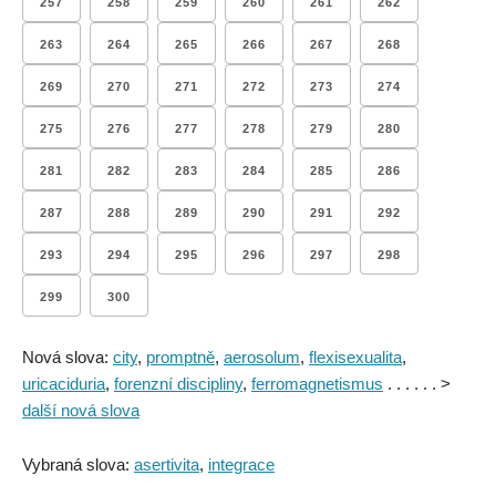
257
258
259
260
261
262
263
264
265
266
267
268
269
270
271
272
273
274
275
276
277
278
279
280
281
282
283
284
285
286
287
288
289
290
291
292
293
294
295
296
297
298
299
300
Nová slova:
city
,
promptně
,
aerosolum
,
flexisexualita
,
uricaciduria
,
forenzní discipliny
,
ferromagnetismus
. . . . . . >
další nová slova
Vybraná slova:
asertivita
,
integrace