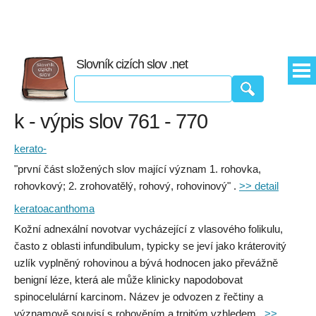
Slovník cizích slov .net
k - výpis slov 761 - 770
kerato-
"první část složených slov mající význam 1. rohovka,
rohovkový; 2. zrohovatělý, rohový, rohovinový" .
>> detail
keratoacanthoma
Kožní adnexální novotvar vycházející z vlasového folikulu,
často z oblasti infundibulum, typicky se jeví jako kráterovitý
uzlík vyplněný rohovinou a bývá hodnocen jako převážně
benigní léze, která ale může klinicky napodobovat
spinocelulární karcinom. Název je odvozen z řečtiny a
významově souvisí s rohověním a trnitým vzhledem..
>>