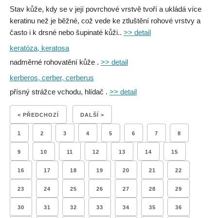
Stav kůže, kdy se v její povrchové vrstvě tvoří a ukládá více
keratinu než je běžné, což vede ke ztluštění rohové vrstvy a
často i k drsné nebo šupinaté kůži..
>> detail
keratóza, keratosa
nadměrné rohovatění kůže .
>> detail
kerberos, cerber, cerberus
přísný strážce vchodu, hlídač .
>> detail
< PŘEDCHOZÍ
DALŠÍ >
1
2
3
4
5
6
7
8
9
10
11
12
13
14
15
16
17
18
19
20
21
22
23
24
25
26
27
28
29
30
31
32
33
34
35
36