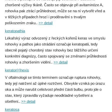
zhoršené výživy tkáně. Často se objevuje při avitaminóze A,
rohovka pak ztrácí průhlednost, může se na ní vytvořit vřed a
v těžkých případech hrozí i proděravění s trvalým
poškozením zraku..
>> detail
keratopathia
Lékařský výraz odvozený z řeckých kořenů keras ve smyslu
rohovky a pathos jako strádání označuje keratopatii, tedy
obecně pojatý chorobný stav rohovky bez bližšího určení
konkrétní diagnózy, často spojovaný se změnami průhlednosti
rohovky a zhoršením vidění..
>> detail
kerator(r)hexis
V oftalmologii se tímto termínem označuje ruptura rohovky,
tedy její natržení až úplné roztržení. Obvykle vzniká po úrazu
oka a může narušit celistvost přední části bulbu, proto jde o
stav, který zpravidla vyžaduje neodkladné vyšetření a
ošetření..
>> detail
keratosa