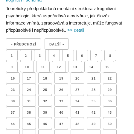
Teoreticky předpokládaná mentální struktura z kognitivní
psychologie, která uspořádává a ovlivňuje, jak člověk
informace vnímá, zpracovává a interpretuje, může fungovat
přizpůsobivě i nepřizpůsobivě..
>> detail
< PŘEDCHOZÍ
DALŠÍ >
1
2
3
4
5
6
7
8
9
10
11
12
13
14
15
16
17
18
19
20
21
22
23
24
25
26
27
28
29
30
31
32
33
34
35
36
37
38
39
40
41
42
43
44
45
46
47
48
49
50