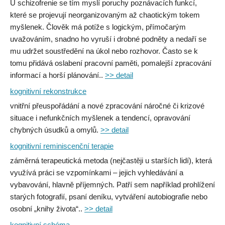
U schizofrenie se tím myslí poruchy poznávacích funkcí,
které se projevují neorganizovaným až chaotickým tokem
myšlenek. Člověk má potíže s logickým, přímočarým
uvažováním, snadno ho vyruší i drobné podněty a nedaří se
mu udržet soustředění na úkol nebo rozhovor. Často se k
tomu přidává oslabení pracovní paměti, pomalejší zpracování
informací a horší plánování..
>> detail
kognitivní rekonstrukce
vnitřní přeuspořádání a nové zpracování náročné či krizové
situace i nefunkčních myšlenek a tendencí, opravování
chybných úsudků a omylů.
>> detail
kognitivní reminiscenční terapie
záměrná terapeutická metoda (nejčastěji u starších lidí), která
využívá práci se vzpomínkami – jejich vyhledávání a
vybavování, hlavně příjemných. Patří sem například prohlížení
starých fotografií, psaní deníku, vytváření autobiografie nebo
osobní „knihy života“..
>> detail
kognitivní schéma