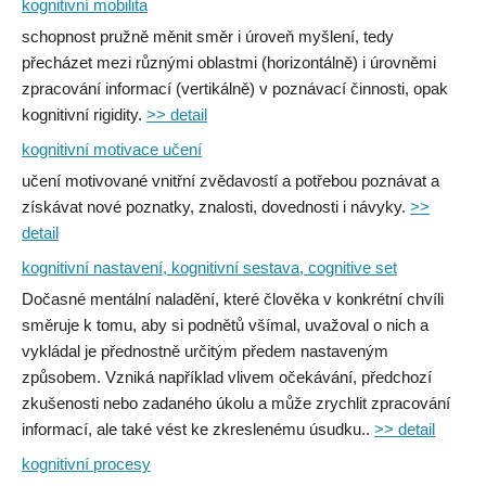
kognitivní mobilita
schopnost pružně měnit směr i úroveň myšlení, tedy
přecházet mezi různými oblastmi (horizontálně) i úrovněmi
zpracování informací (vertikálně) v poznávací činnosti, opak
kognitivní rigidity.
>> detail
kognitivní motivace učení
učení motivované vnitřní zvědavostí a potřebou poznávat a
získávat nové poznatky, znalosti, dovednosti i návyky.
>>
detail
kognitivní nastavení, kognitivní sestava, cognitive set
Dočasné mentální naladění, které člověka v konkrétní chvíli
směruje k tomu, aby si podnětů všímal, uvažoval o nich a
vykládal je přednostně určitým předem nastaveným
způsobem. Vzniká například vlivem očekávání, předchozí
zkušenosti nebo zadaného úkolu a může zrychlit zpracování
informací, ale také vést ke zkreslenému úsudku..
>> detail
kognitivní procesy