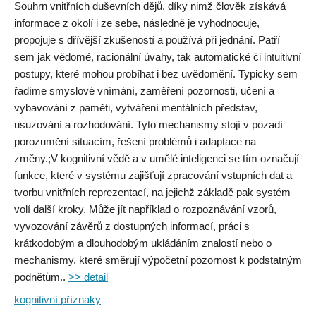
Souhrn vnitřních duševních dějů, díky nimž člověk získává
informace z okolí i ze sebe, následně je vyhodnocuje,
propojuje s dřívější zkušeností a používá při jednání. Patří
sem jak vědomé, racionální úvahy, tak automatické či intuitivní
postupy, které mohou probíhat i bez uvědomění. Typicky sem
řadíme smyslové vnímání, zaměření pozornosti, učení a
vybavování z paměti, vytváření mentálních představ,
usuzování a rozhodování. Tyto mechanismy stojí v pozadí
porozumění situacím, řešení problémů i adaptace na
změny.;V kognitivní vědě a v umělé inteligenci se tím označují
funkce, které v systému zajišťují zpracování vstupních dat a
tvorbu vnitřních reprezentací, na jejichž základě pak systém
volí další kroky. Může jít například o rozpoznávání vzorů,
vyvozování závěrů z dostupných informací, práci s
krátkodobým a dlouhodobým ukládáním znalostí nebo o
mechanismy, které směrují výpočetní pozornost k podstatným
podnětům..
>> detail
kognitivní příznaky