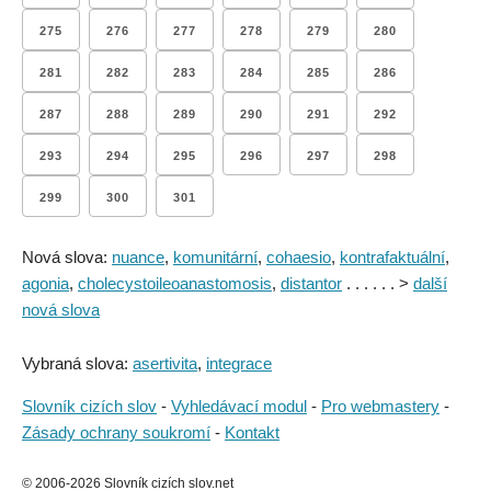
275
276
277
278
279
280
281
282
283
284
285
286
287
288
289
290
291
292
293
294
295
296
297
298
299
300
301
Nová slova:
nuance
,
komunitární
,
cohaesio
,
kontrafaktuální
,
agonia
,
cholecystoileoanastomosis
,
distantor
. . . . . . >
další
nová slova
Vybraná slova:
asertivita
,
integrace
Slovník cizích slov
-
Vyhledávací modul
-
Pro webmastery
-
Zásady ochrany soukromí
-
Kontakt
© 2006-2026 Slovník cizích slov.net