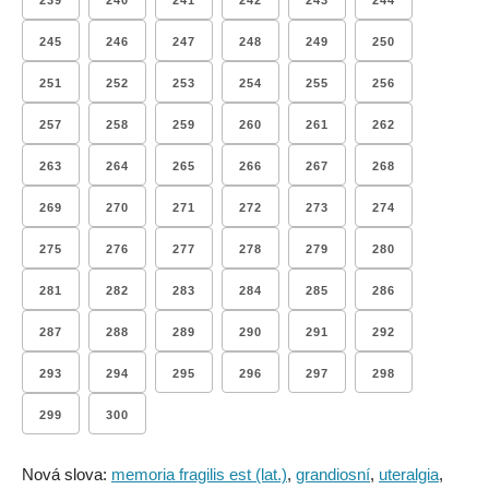
239
240
241
242
243
244
245
246
247
248
249
250
251
252
253
254
255
256
257
258
259
260
261
262
263
264
265
266
267
268
269
270
271
272
273
274
275
276
277
278
279
280
281
282
283
284
285
286
287
288
289
290
291
292
293
294
295
296
297
298
299
300
Nová slova:
memoria fragilis est (lat.)
,
grandiosní
,
uteralgia
,