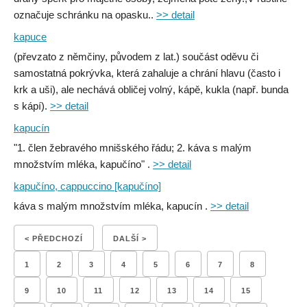
označuje schránku na opasku..
>> detail
kapuce
(převzato z němčiny, původem z lat.) součást oděvu či
samostatná pokrývka, která zahaluje a chrání hlavu (často i
krk a uši), ale nechává obličej volný, kápě, kukla (např. bunda
s kápí).
>> detail
kapucín
"1. člen žebravého mnišského řádu; 2. káva s malým
množstvím mléka, kapučíno" .
>> detail
kapučíno, cappuccino [kapučíno]
káva s malým množstvím mléka, kapucín .
>> detail
< PŘEDCHOZÍ
DALŠÍ >
1
2
3
4
5
6
7
8
9
10
11
12
13
14
15