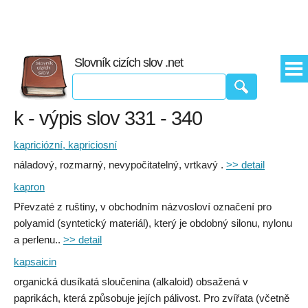
Slovník cizích slov .net
k - výpis slov 331 - 340
kapriciózní, kapriciosní
náladový, rozmarný, nevypočitatelný, vrtkavý .
>> detail
kapron
Převzaté z ruštiny, v obchodním názvosloví označení pro
polyamid (syntetický materiál), který je obdobný silonu, nylonu
a perlenu..
>> detail
kapsaicin
organická dusíkatá sloučenina (alkaloid) obsažená v
paprikách, která způsobuje jejích pálivost. Pro zvířata (včetně