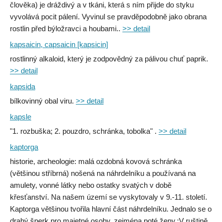
člověka) je dráždivý a v tkáni, která s ním přijde do styku
vyvolává pocit pálení. Vyvinul se pravděpodobně jako obrana
rostlin před býložravci a houbami..
>> detail
kapsaicin, capsaicin [kapsicin]
rostlinný alkaloid, který je zodpovědný za pálivou chuť paprik.
>> detail
kapsida
bílkovinný obal viru.
>> detail
kapsle
"1. rozbuška; 2. pouzdro, schránka, tobolka" .
>> detail
kaptorga
historie, archeologie: malá ozdobná kovová schránka
(většinou stříbrná) nošená na náhrdelníku a používaná na
amulety, vonné látky nebo ostatky svatých v době
křesťanství. Na našem území se vyskytovaly v 9.-11. století.
Kaptorga většinou tvořila hlavní část náhrdelníku. Jednalo se o
drahý šperk pro majetné osoby, zejména poté ženy.;V ruštině