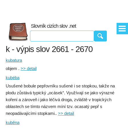
Slovník cizích slov .net
k - výpis slov 2661 - 2670
kubatura
objem .
>> detail
kubéba
Usušené bobule pepřovníku sušené i se stopkou, takže na
plodu zůstává typický „ocásek“. Využívají se jako výrazné
koření a zároveň i jako léčivá droga, zvláště v tropických
oblastech se tímto názvem míní tzv. ocasatý pepř s
neopadávajícími stopkami..
>> detail
kuběna