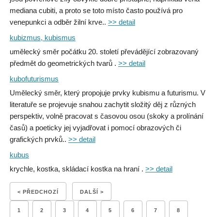
mediana cubiti, a proto se toto místo často používá pro
venepunkci a odběr žilní krve..
>> detail
kubizmus, kubismus
umělecký směr počátku 20. století převádějící zobrazovaný
předmět do geometrických tvarů .
>> detail
kubofuturismus
Umělecký směr, který propojuje prvky kubismu a futurismu. V
literatuře se projevuje snahou zachytit složitý děj z různých
perspektiv, volně pracovat s časovou osou (skoky a prolínání
časů) a poeticky jej vyjadřovat i pomocí obrazových či
grafických prvků..
>> detail
kubus
krychle, kostka, skládací kostka na hraní .
>> detail
< PŘEDCHOZÍ
DALŠÍ >
1
2
3
4
5
6
7
8