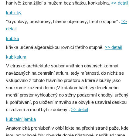
hanlivě: žena žijící s mužem bez sňatku, konkubína.
>> detail
kubický
"krychlový; prostorový, hlavně objemový; třetího stupně" .
>>
detail
kubika
křivka určená algebraickou rovnicí třetího stupně.
>> detail
kubikulum
V etruské architektuře soubor vnitřních obytných komnat
navázaných na centrální atrium, tedy místnosti, do nichž se
vstupovalo z tohoto hlavního prostoru a které sloužily jako
soukromé zázemí domu.;V katakombách výklenek nebo
menší prostor vyhloubený do stěny podzemní chodby, určený
k pohřbívání, po uložení mrtvého se obvykle uzavíral deskou
či zdivem a mohl být i zdobený..
>> detail
kubitální jamka
Anatomická prohlubeň v ohbí lokte na přední straně paže, kde
jsou povrchové žíly obvykle dobře přístupné, například vena