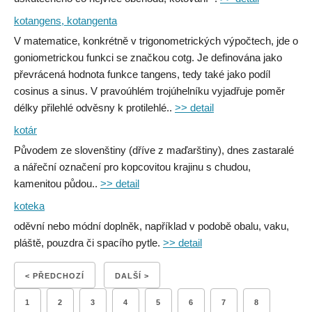
kotangens, kotangenta
V matematice, konkrétně v trigonometrických výpočtech, jde o
goniometrickou funkci se značkou cotg. Je definována jako
převrácená hodnota funkce tangens, tedy také jako podíl
cosinus a sinus. V pravoúhlém trojúhelníku vyjadřuje poměr
délky přilehlé odvěsny k protilehlé..
>> detail
kotár
Původem ze slovenštiny (dříve z maďarštiny), dnes zastaralé
a nářeční označení pro kopcovitou krajinu s chudou,
kamenitou půdou..
>> detail
koteka
oděvní nebo módní doplněk, například v podobě obalu, vaku,
pláště, pouzdra či spacího pytle.
>> detail
< PŘEDCHOZÍ
DALŠÍ >
1
2
3
4
5
6
7
8