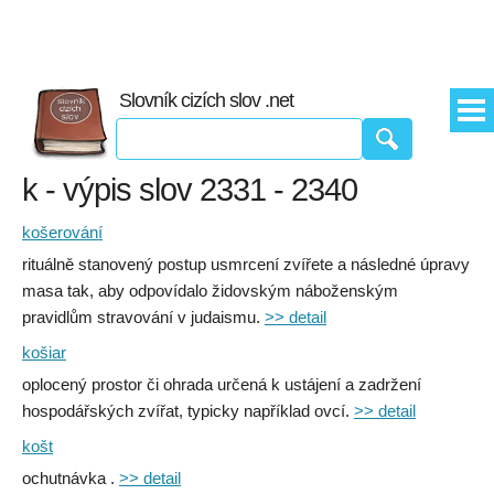
Slovník cizích slov .net
k - výpis slov 2331 - 2340
košerování
rituálně stanovený postup usmrcení zvířete a následné úpravy
masa tak, aby odpovídalo židovským náboženským
pravidlům stravování v judaismu.
>> detail
košiar
oplocený prostor či ohrada určená k ustájení a zadržení
hospodářských zvířat, typicky například ovcí.
>> detail
košt
ochutnávka .
>> detail