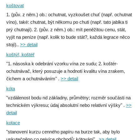
koštovat
1. (pův. z něm.) ob.: ochutnat, vyzkoušet chuť (např. ochutnat
víno), také: chutnat, být někomu po chuti (např. tato jablka ti
prý chutnají). 2. (pův. z něm.) ob.: mít peněžitou cenu, stát,
vyjít na peníze (např. kolik to bude stát?, každá legrace něco
stojí)..
>> detail
koštýř, koštéř
"1. násoska k odebrání vzorku vína ze sudu; 2. koštér-
ochutnávač, který posuzuje a hodnotí kvalitu vína zrakem,
čichem a ochutnáváním" .
>> detail
kóta
"vzdálenost bodu nd základny, průmětny; rozměr součásti na
technickém výkresu; údaj absolutní nebo relativní výšky" .
>>
detail
kotace
"stanovení kurzu cenného papíru na burze tak, aby bylo
uskutečněno co nejvíce obchodů; kótování" .
>> detail