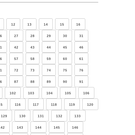
12
13
14
15
16
6
27
28
29
30
31
1
42
43
44
45
46
6
57
58
59
60
61
1
72
73
74
75
76
6
87
88
89
90
91
102
103
104
105
106
15
116
117
118
119
120
129
130
131
132
133
142
143
144
145
146