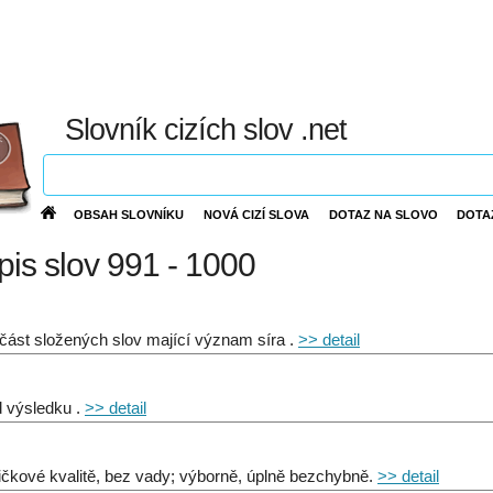
Slovník cizích slov .net
OBSAH SLOVNÍKU
NOVÁ CIZÍ SLOVA
DOTAZ NA SLOVO
DOTA
ýpis slov 991 - 1000
 část složených slov mající význam síra .
>> detail
 výsledku .
>> detail
ičkové kvalitě, bez vady; výborně, úplně bezchybně.
>> detail