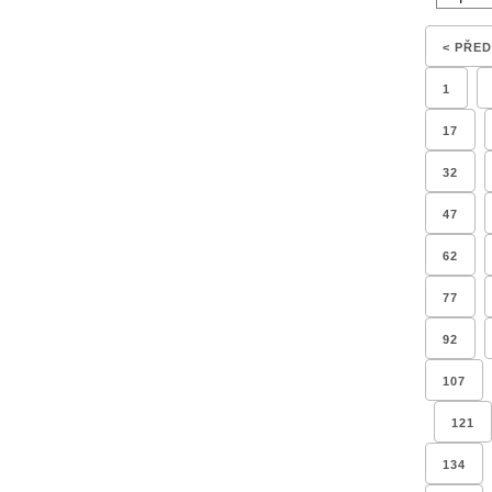
< PŘE
1
17
32
47
62
77
92
107
121
134