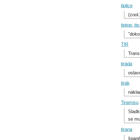
tiplice
(zool
tiptop, tip
"doko
TIR
Trans
tiráda
oslav
tirák
nákla
Tiramisu
Sladk
se mu 
tirana
španě