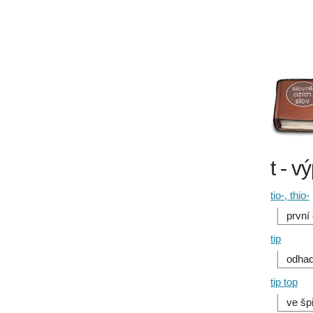
t - v
tio-, thio-
první
tip
odhad
tip top
ve šp