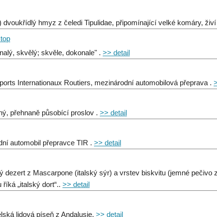
.) dvoukřídlý hmyz z čeledi Tipulidae, připomínající velké komáry, živ
 top
nalý, skvělý; skvěle, dokonale" .
>> detail
ports Internationaux Routiers, mezinárodní automobilová přeprava .
>
ný, přehnaně působící proslov .
>> detail
dní automobil přepravce TIR .
>> detail
ý dezert z Mascarpone (italský sýr) a vrstev biskvitu (jemné pečiv
říká „italský dort“..
>> detail
lská lidová píseň z Andalusie.
>> detail