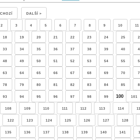
DCHOZÍ
DALŠÍ >
2
3
4
5
6
7
8
9
10
11
18
19
20
21
22
23
24
25
2
33
34
35
36
37
38
39
40
4
48
49
50
51
52
53
54
55
5
63
64
65
66
67
68
69
70
7
78
79
80
81
82
83
84
85
8
100
93
94
95
96
97
98
99
101
108
109
110
111
112
113
114
1
122
123
124
125
126
127
128
135
136
137
138
139
140
141