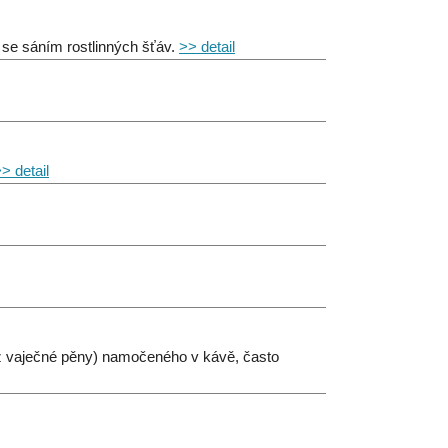
í se sáním rostlinných šťáv.
>> detail
> detail
o z vaječné pěny) namočeného v kávě, často