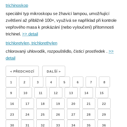
trichinoskop
speciální typ mikroskopu se žhavicí lampou, umožňující
zvětšení až přibližně 100×, využívá se například při kontrole
vepřového masa k prokázání (nebo vyloučení) přítomnosti
trichinel.
>> detail
trichloretylen, trichlorethylen
chlorovaný uhlovodík, rozpouštědlo, čisticí prostředek .
>>
detail
< PŘEDCHOZÍ
DALŠÍ >
1
2
3
4
5
6
7
8
9
10
11
12
13
14
15
16
17
18
19
20
21
22
23
24
25
26
27
28
29
30
31
32
33
34
35
36