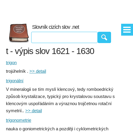
Slovník cizích slov .net
t - výpis slov 1621 - 1630
trigon
trojúhelník .
>> detail
trigonální
V mineralogii se tím myslí klencový, tedy romboedrický
způsob krystalizace, typický pro krystalovou soustavu s
klencovým uspořádáním a výraznou trojčetnou rotační
symetrií..
>> detail
trigonometrie
nauka o goniometrických a později i cyklometrických