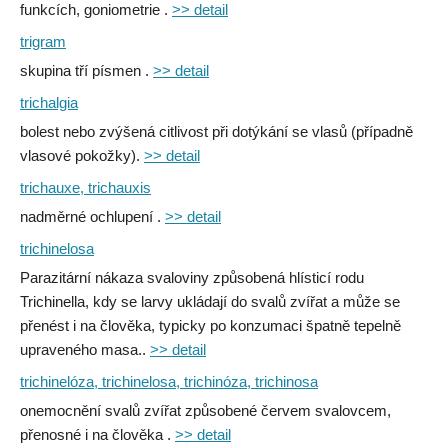
funkcích, goniometrie .
>> detail
trigram
skupina tří písmen .
>> detail
trichalgia
bolest nebo zvýšená citlivost při dotýkání se vlasů (případně
vlasové pokožky).
>> detail
trichauxe, trichauxis
nadměrné ochlupení .
>> detail
trichinelosa
Parazitární nákaza svaloviny způsobená hlísticí rodu
Trichinella, kdy se larvy ukládají do svalů zvířat a může se
přenést i na člověka, typicky po konzumaci špatně tepelně
upraveného masa..
>> detail
trichinelóza, trichinelosa, trichinóza, trichinosa
onemocnění svalů zvířat způsobené červem svalovcem,
přenosné i na člověka .
>> detail