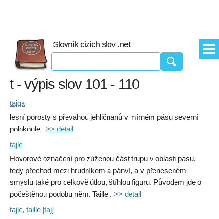
Slovník cizích slov .net
t - výpis slov 101 - 110
tajga
lesní porosty s převahou jehličnanů v mírném pásu severní
polokoule .
>> detail
tajle
Hovorové označení pro zúženou část trupu v oblasti pasu,
tedy přechod mezi hrudníkem a pánví, a v přeneseném
smyslu také pro celkově útlou, štíhlou figuru. Původem jde o
počeštěnou podobu něm. Taille..
>> detail
tajle, taille [taj]