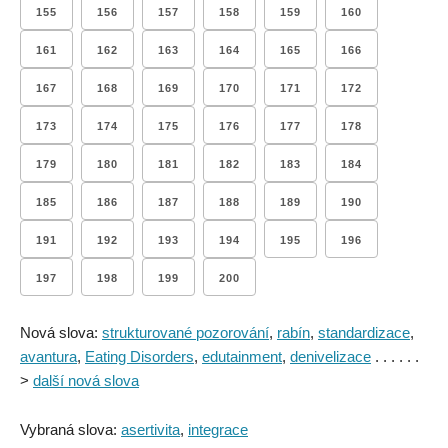
155
156
157
158
159
160
161
162
163
164
165
166
167
168
169
170
171
172
173
174
175
176
177
178
179
180
181
182
183
184
185
186
187
188
189
190
191
192
193
194
195
196
197
198
199
200
Nová slova:
strukturované pozorování
,
rabín
,
standardizace
,
avantura
,
Eating Disorders
,
edutainment
,
denivelizace
. . . . . .
>
další nová slova
Vybraná slova:
asertivita
,
integrace