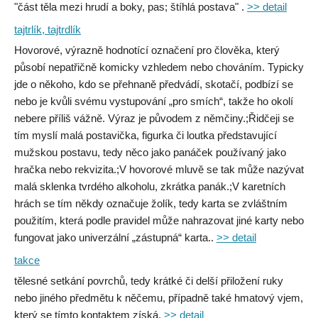
"část těla mezi hrudí a boky, pas; štíhlá postava" .
>> detail
tajtrlík, tajtrdlík
Hovorové, výrazně hodnotící označení pro člověka, který
působí nepatřičně komicky vzhledem nebo chováním. Typicky
jde o někoho, kdo se přehnaně předvádí, skotačí, podbízí se
nebo je kvůli svému vystupování „pro smích“, takže ho okolí
nebere příliš vážně. Výraz je původem z němčiny.;Řidčeji se
tím myslí malá postavička, figurka či loutka představující
mužskou postavu, tedy něco jako panáček používaný jako
hračka nebo rekvizita.;V hovorové mluvě se tak může nazývat
malá sklenka tvrdého alkoholu, zkrátka panák.;V karetních
hrách se tím někdy označuje žolík, tedy karta se zvláštním
použitím, která podle pravidel může nahrazovat jiné karty nebo
fungovat jako univerzální „zástupná“ karta..
>> detail
takce
tělesné setkání povrchů, tedy krátké či delší přiložení ruky
nebo jiného předmětu k něčemu, případně také hmatový vjem,
který se tímto kontaktem získá.
>> detail