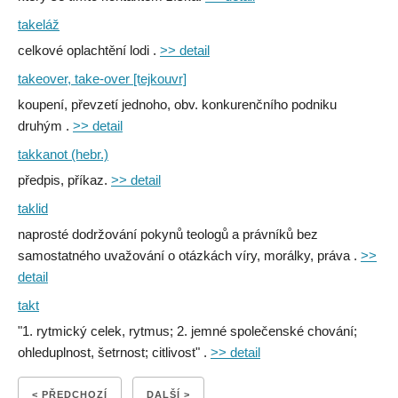
takeláž
celkové oplachtění lodi .
>> detail
takeover, take-over [tejkouvr]
koupení, převzetí jednoho, obv. konkurenčního podniku
druhým .
>> detail
takkanot (hebr.)
předpis, příkaz.
>> detail
taklid
naprosté dodržování pokynů teologů a právníků bez
samostatného uvažování o otázkách víry, morálky, práva .
>>
detail
takt
"1. rytmický celek, rytmus; 2. jemné společenské chování;
ohleduplnost, šetrnost; citlivost" .
>> detail
< PŘEDCHOZÍ
DALŠÍ >