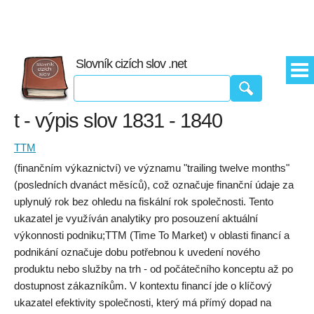
Slovník cizích slov .net
t - výpis slov 1831 - 1840
TTM
(finančním výkaznictví) ve významu "trailing twelve months"
(posledních dvanáct měsíců), což označuje finanční údaje za
uplynulý rok bez ohledu na fiskální rok společnosti. Tento
ukazatel je využíván analytiky pro posouzení aktuální
výkonnosti podniku;TTM (Time To Market) v oblasti financí a
podnikání označuje dobu potřebnou k uvedení nového
produktu nebo služby na trh - od počátečního konceptu až po
dostupnost zákazníkům. V kontextu financí jde o klíčový
ukazatel efektivity společnosti, který má přímý dopad na