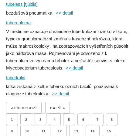
tubeless [tjúblis]
bezdušová pneumatika .
>> detail
tuberculoma
V medicíně označuje ohraničené tuberkulózní ložisko v tkáni,
typicky granulomatózní změnu s kaseózní nekrózou, která
může makroskopicky i na zobrazovacích vyšetřeních působit
jako nádorová masa. Pojmenování je odvozeno z l.
tuberculum ve významu hrbolek a nejčastěji souvisí s infekcí
Mycobacterium tuberculosis..
>> detail
tuberkulin
látka získaná z kultur tuberkulózních bacilů, používaná k
diagnóze tuberkulózy .
>> detail
< PŘEDCHOZÍ
DALŠÍ >
1
2
3
4
5
6
7
8
9
10
11
12
13
14
15