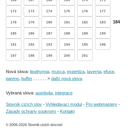
166
167
168
169
170
171
172
173
174
175
176
177
184
178
179
180
181
182
183
185
186
187
188
189
190
191
192
193
194
195
196
197
198
199
200
201
Nová slova:
lipothymia
,
musca
,
expertiza
,
taverna
,
efuse
,
parens
,
buffer
. . . . . . >
další nová slova
Vybraná slova:
asertivita
,
integrace
Slovník cizích slov
-
Vyhledávací modul
-
Pro webmastery
-
Zásady ochrany soukromí
-
Kontakt
© 2006-2026 Slovník cizích slov.net