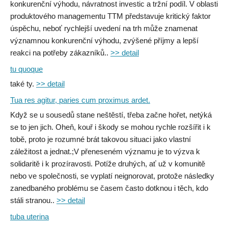
konkurenční výhodu, návratnost investic a tržní podíl. V oblasti
produktového managementu TTM představuje kritický faktor
úspěchu, neboť rychlejší uvedení na trh může znamenat
významnou konkurenční výhodu, zvýšené příjmy a lepší
reakci na potřeby zákazníků..
>> detail
tu quoque
také ty.
>> detail
Tua res agitur, paries cum proximus ardet.
Když se u sousedů stane neštěstí, třeba začne hořet, netýká
se to jen jich. Oheň, kouř i škody se mohou rychle rozšířit i k
tobě, proto je rozumné brát takovou situaci jako vlastní
záležitost a jednat.;V přeneseném významu je to výzva k
solidaritě i k prozíravosti. Potíže druhých, ať už v komunitě
nebo ve společnosti, se vyplatí neignorovat, protože následky
zanedbaného problému se časem často dotknou i těch, kdo
stáli stranou..
>> detail
tuba uterina