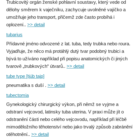
Trubicovitý orgán ženské pohlavní soustavy, který vede od
dělohy směrem k vaječníku, zachycuje uvolněné vajíčko a
umožňuje jeho transport, přičemž zde často probíhá i
oplození..
>> detail
tubarius
Přídavné jméno odvozené z lat. tuba, tedy trubka nebo roura.
Vyjadřuje, že něco má protáhlý dutý tvar podobný trubici a
bývá to užíváno například při popisu anatomických či jiných
tvarově „trubkových“ útvarů..
>> detail
tube type [tjúb tajp]
pneumatika s duší .
>> detail
tubectomia
Gynekologický chirurgický výkon, při němž se vyjme a
odstraní vejcovod, latinsky tuba uterina. V praxi může jít o
odstranění části nebo celého vejcovodu, například při léčbě
mimoděložního těhotenství nebo jako trvalý způsob zabránění
otěhotnění..
>> detail