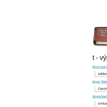
t - v
time-out 
oddec
timer [taj
časom
timeshar
smluv