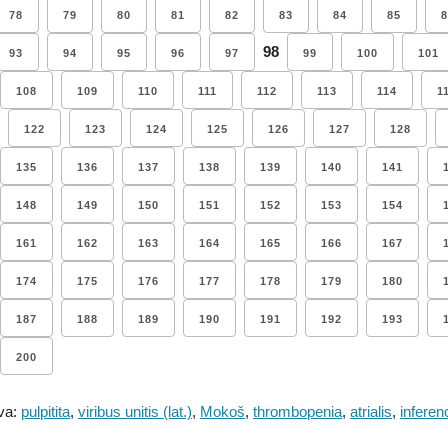
78
79
80
81
82
83
84
85
8
98
93
94
95
96
97
99
100
101
108
109
110
111
112
113
114
1
122
123
124
125
126
127
128
135
136
137
138
139
140
141
148
149
150
151
152
153
154
161
162
163
164
165
166
167
174
175
176
177
178
179
180
187
188
189
190
191
192
193
200
va:
pulpitita
,
viribus unitis (lat.)
,
Mokoš
,
thrombopenia
,
atrialis
,
inferenc