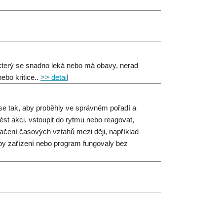
který se snadno leká nebo má obavy, nerad
nebo kritice..
>> detail
ase tak, aby proběhly ve správném pořadí a
st akci, vstoupit do rytmu nebo reagovat,
načení časových vztahů mezi ději, například
by zařízení nebo program fungovaly bez