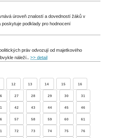
ovnává úroveň znalostí a dovedností žáků v
 poskytuje podklady pro hodnocení
 politických práv odvozují od majetkového
bvykle náleží..
>> detail
12
13
14
15
16
6
27
28
29
30
31
1
42
43
44
45
46
6
57
58
59
60
61
1
72
73
74
75
76