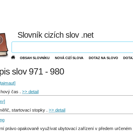
Slovník cizích slov .net
OBSAH SLOVNÍKU
NOVÁ CIZÍ SLOVA
DOTAZ NA SLOVO
DOTA
ýpis slov 971 - 980
[tajmaut]
hový čas .
>> detail
mr]
ěřič, startovací stopky .
>> detail
ing
ní právo opakovaně využívat ubytovací zařízení v předem určeném