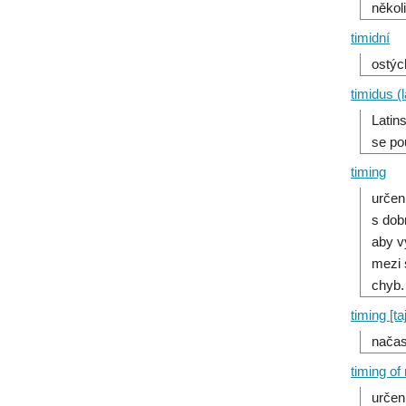
někol
timidní
ostých
timidus (l
Latin
se pou
timing
určen
s dob
aby v
mezi 
chyb
timing [t
načas
timing of
určen