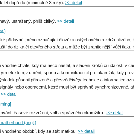
ik let dopředu (minimálně 3 roky).
>> detail
avý, ustrašený, příliš citlivý.
>> detail
at.)
ské přídavné jméno označující člověka ostýchavého a zdrženlivého, 
ští do rizika či otevřeného střetu a může být zranitelnější vůči tlaku 
í vhodné chvíle, kdy má něco nastat, a sladění kroků či událostí v č
rým efektem;v umění, sportu a komunikaci cit pro okamžik, kdy prové
ýsledek působil přirozeně a přesvědčivě;v technice a informatice oz
signály nebo operacemi, které musí být správně synchronizované, a
.
>> detail
ajming]
ování, časové rozvržení, volba správného okamžiku .
>> detail
 matherhood (angl.)
í vhodného období, kdy se stát matkou.
>> detail