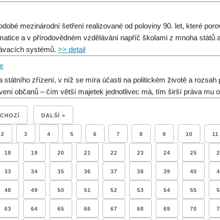
odobé mezinárodní šetření realizované od poloviny 90. let, které por
atice a v přírodovědném vzdělávání napříč školami z mnoha států a
ávacích systémů.
>> detail
ie
 státního zřízení, v níž se míra účasti na politickém životě a rozsah
vení občanů – čím větší majetek jednotlivec má, tím širší práva mu o
DCHOZÍ
DALŠÍ >
2
3
4
5
6
7
8
9
10
11
18
19
20
21
22
23
24
25
2
33
34
35
36
37
38
39
40
4
48
49
50
51
52
53
54
55
5
63
64
65
66
67
68
69
70
7