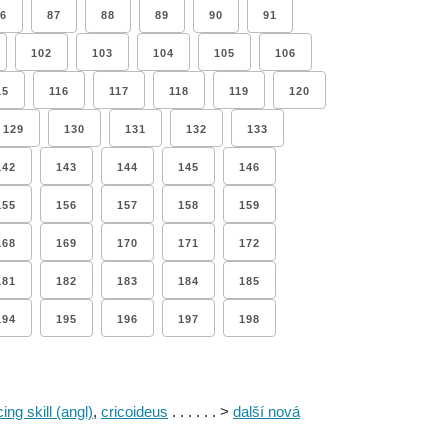
6
87
88
89
90
91
102
103
104
105
106
15
116
117
118
119
120
129
130
131
132
133
142
143
144
145
146
155
156
157
158
159
168
169
170
171
172
181
182
183
184
185
194
195
196
197
198
ing skill (angl)
,
cricoideus
. . . . . . >
další nová