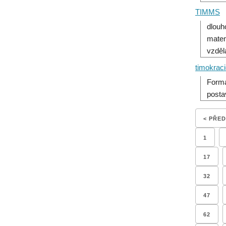
TIMMS
dlouh
matem
vzděl
timokrac
Forma
posta
< PŘE
1
17
32
47
62