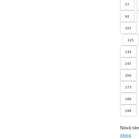
77
92
107
121
134
147
160
173
186
199
Nová slo
slova