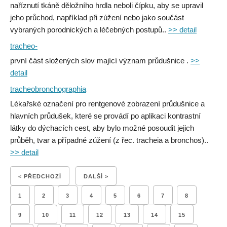
naříznutí tkáně děložního hrdla neboli čípku, aby se upravil
jeho průchod, například při zúžení nebo jako součást
vybraných porodnických a léčebných postupů..
>> detail
tracheo-
první část složených slov mající význam průdušnice .
>>
detail
tracheobronchographia
Lékařské označení pro rentgenové zobrazení průdušnice a
hlavních průdušek, které se provádí po aplikaci kontrastní
látky do dýchacích cest, aby bylo možné posoudit jejich
průběh, tvar a případné zúžení (z řec. tracheia a bronchos)..
>> detail
< PŘEDCHOZÍ
DALŠÍ >
1
2
3
4
5
6
7
8
9
10
11
12
13
14
15