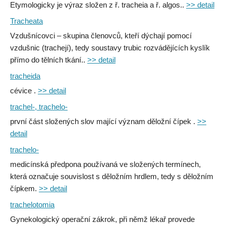
Etymologicky je výraz složen z ř. tracheia a ř. algos..
>> detail
Tracheata
Vzdušnícovci – skupina členovců, kteří dýchají pomocí
vzdušnic (trachejí), tedy soustavy trubic rozvádějících kyslík
přímo do tělních tkání..
>> detail
tracheida
cévice .
>> detail
trachel-, trachelo-
první část složených slov mající význam děložní čípek .
>>
detail
trachelo-
medicínská předpona používaná ve složených termínech,
která označuje souvislost s děložním hrdlem, tedy s děložním
čípkem.
>> detail
trachelotomia
Gynekologický operační zákrok, při němž lékař provede