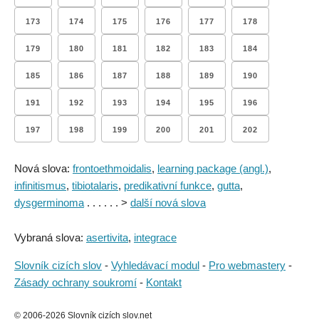
173
174
175
176
177
178
179
180
181
182
183
184
185
186
187
188
189
190
191
192
193
194
195
196
197
198
199
200
201
202
Nová slova:
frontoethmoidalis
,
learning package (angl.)
,
infinitismus
,
tibiotalaris
,
predikativní funkce
,
gutta
,
dysgerminoma
. . . . . . >
další nová slova
Vybraná slova:
asertivita
,
integrace
Slovník cizích slov
-
Vyhledávací modul
-
Pro webmastery
-
Zásady ochrany soukromí
-
Kontakt
© 2006-2026 Slovník cizích slov.net