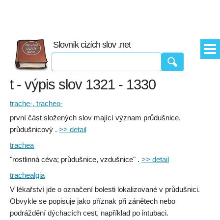
Slovník cizích slov .net
t - výpis slov 1321 - 1330
trache-, tracheo-
první část složených slov mající význam průdušnice,
průdušnicový .
>> detail
trachea
"rostlinná céva; průdušnice, vzdušnice" .
>> detail
trachealgia
V lékařství jde o označení bolesti lokalizované v průdušnici.
Obvykle se popisuje jako příznak při zánětech nebo
podráždění dýchacích cest, například po intubaci.