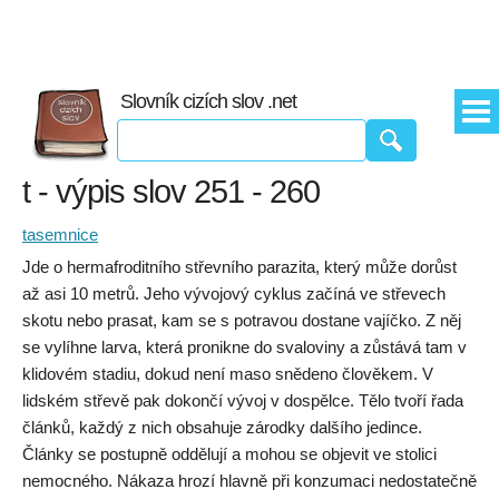
Slovník cizích slov .net
t - výpis slov 251 - 260
tasemnice
Jde o hermafroditního střevního parazita, který může dorůst
až asi 10 metrů. Jeho vývojový cyklus začíná ve střevech
skotu nebo prasat, kam se s potravou dostane vajíčko. Z něj
se vylíhne larva, která pronikne do svaloviny a zůstává tam v
klidovém stadiu, dokud není maso snědeno člověkem. V
lidském střevě pak dokončí vývoj v dospělce. Tělo tvoří řada
článků, každý z nich obsahuje zárodky dalšího jedince.
Články se postupně oddělují a mohou se objevit ve stolici
nemocného. Nákaza hrozí hlavně při konzumaci nedostatečně