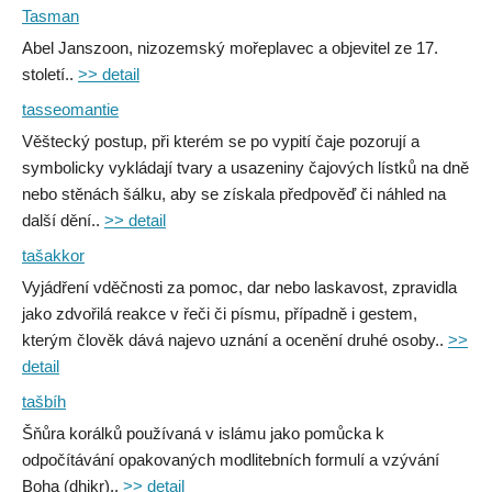
Tasman
Abel Janszoon, nizozemský mořeplavec a objevitel ze 17.
století..
>> detail
tasseomantie
Věštecký postup, při kterém se po vypití čaje pozorují a
symbolicky vykládají tvary a usazeniny čajových lístků na dně
nebo stěnách šálku, aby se získala předpověď či náhled na
další dění..
>> detail
tašakkor
Vyjádření vděčnosti za pomoc, dar nebo laskavost, zpravidla
jako zdvořilá reakce v řeči či písmu, případně i gestem,
kterým člověk dává najevo uznání a ocenění druhé osoby..
>>
detail
tašbíh
Šňůra korálků používaná v islámu jako pomůcka k
odpočítávání opakovaných modlitebních formulí a vzývání
Boha (dhikr)..
>> detail