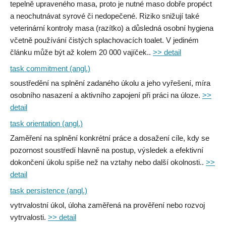
tepelně upraveného masa, proto je nutné maso dobře propéct
a neochutnávat syrové či nedopečené. Riziko snižují také
veterinární kontroly masa (razítko) a důsledná osobní hygiena
včetně používání čistých splachovacích toalet. V jediném
článku může být až kolem 20 000 vajíček..
>> detail
task commitment (angl.)
soustředění na splnění zadaného úkolu a jeho vyřešení, míra
osobního nasazení a aktivního zapojení při práci na úloze.
>>
detail
task orientation (angl.)
Zaměření na splnění konkrétní práce a dosažení cíle, kdy se
pozornost soustředí hlavně na postup, výsledek a efektivní
dokončení úkolu spíše než na vztahy nebo další okolnosti..
>>
detail
task persistence (angl.)
vytrvalostní úkol, úloha zaměřená na prověření nebo rozvoj
vytrvalosti.
>> detail