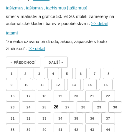
tašizmus, tašismus, tachismus [tašizmus]
směr v malířství a grafice 50. let 20. století zaměřený na
automatické kladení barev v podobě skvrn .
>> detail
tatami
"žíněnka užívaná při džudu, aikidu; zápasiště s touto
žíněnkou" .
>> detail
< PŘEDCHOZÍ
DALŠÍ >
1
2
3
4
5
6
7
8
9
10
11
12
13
14
15
16
17
18
19
20
21
22
26
23
24
25
27
28
29
30
31
32
33
34
35
36
37
38
39
40
41
42
43
44