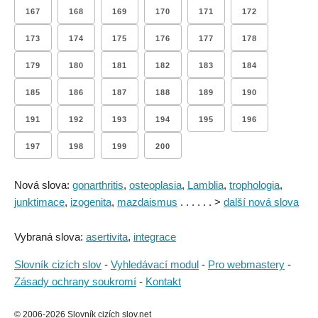
167
168
169
170
171
172
173
174
175
176
177
178
179
180
181
182
183
184
185
186
187
188
189
190
191
192
193
194
195
196
197
198
199
200
Nová slova:
gonarthritis
,
osteoplasia
,
Lamblia
,
trophologia
,
junktimace
,
izogenita
,
mazdaismus
. . . . . . >
další nová slova
Vybraná slova:
asertivita
,
integrace
Slovník cizích slov
-
Vyhledávací modul
-
Pro webmastery
-
Zásady ochrany soukromí
-
Kontakt
© 2006-2026 Slovník cizích slov.net