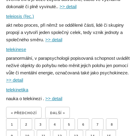
dokonalé či plně vyvinuté..
>> detail
teleiosis (řec.)
akt nebo proces, při němž se oddělené části, lidé či skupiny
propojí a vytvoří jeden společný celek, tedy vznik jednoty a
společného směru.
>> detail
telekinese
paranormální, v parapsychologii popisovaná schopnost uvádět
neživé objekty do pohybu nebo měnit jejich polohu jen pomocí
vůle či mentální energie, označovaná také jako psychokineze.
>> detail
telekinetika
nauka o telekinezi .
>> detail
< PŘEDCHOZÍ
DALŠÍ >
1
2
3
4
5
6
7
8