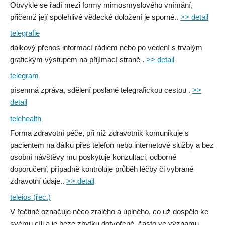
Obvykle se řadí mezi formy mimosmyslového vnímání,
přičemž její spolehlivé vědecké doložení je sporné..
>> detail
telegrafie
dálkový přenos informací rádiem nebo po vedení s trvalým
grafickým výstupem na přijímací straně .
>> detail
telegram
písemná zpráva, sdělení poslané telegrafickou cestou .
>>
detail
telehealth
Forma zdravotní péče, při níž zdravotník komunikuje s
pacientem na dálku přes telefon nebo internetové služby a bez
osobní návštěvy mu poskytuje konzultaci, odborné
doporučení, případně kontroluje průběh léčby či vybrané
zdravotní údaje..
>> detail
teleios (řec.)
V řečtině označuje něco zralého a úplného, co už dospělo ke
svému cíli a je beze zbytku dotvořené, často ve významu