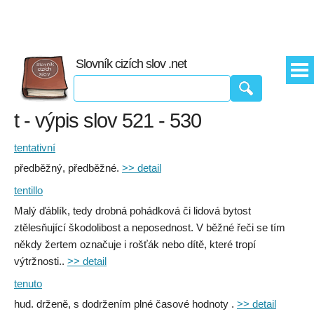
Slovník cizích slov .net
t - výpis slov 521 - 530
tentativní
předběžný, předběžné.
>> detail
tentillo
Malý ďáblík, tedy drobná pohádková či lidová bytost
ztělesňující škodolibost a neposednost. V běžné řeči se tím
někdy žertem označuje i rošťák nebo dítě, které tropí
výtržnosti..
>> detail
tenuto
hud. drženě, s dodržením plné časové hodnoty .
>> detail