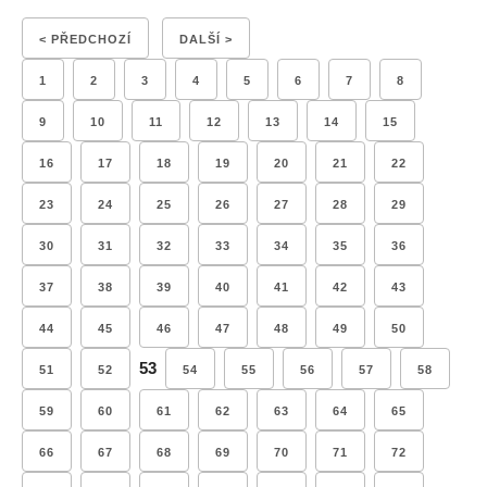
< PŘEDCHOZÍ
DALŠÍ >
1
2
3
4
5
6
7
8
9
10
11
12
13
14
15
16
17
18
19
20
21
22
23
24
25
26
27
28
29
30
31
32
33
34
35
36
37
38
39
40
41
42
43
44
45
46
47
48
49
50
53
51
52
54
55
56
57
58
59
60
61
62
63
64
65
66
67
68
69
70
71
72