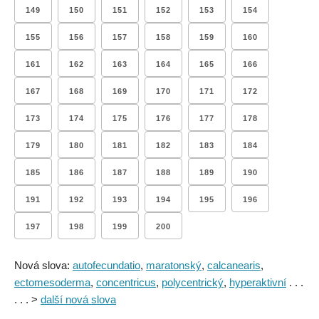
149
150
151
152
153
154
155
156
157
158
159
160
161
162
163
164
165
166
167
168
169
170
171
172
173
174
175
176
177
178
179
180
181
182
183
184
185
186
187
188
189
190
191
192
193
194
195
196
197
198
199
200
Nová slova:
autofecundatio
,
maratonský
,
calcanearis
,
ectomesoderma
,
concentricus
,
polycentrický
,
hyperaktivní
. . .
. . . >
další nová slova