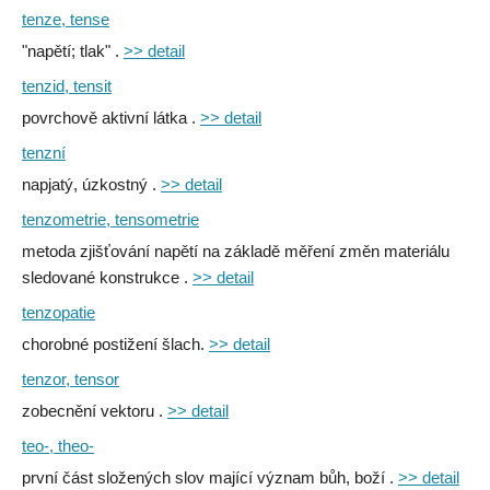
tenze, tense
"napětí; tlak" .
>> detail
tenzid, tensit
povrchově aktivní látka .
>> detail
tenzní
napjatý, úzkostný .
>> detail
tenzometrie, tensometrie
metoda zjišťování napětí na základě měření změn materiálu
sledované konstrukce .
>> detail
tenzopatie
chorobné postižení šlach.
>> detail
tenzor, tensor
zobecnění vektoru .
>> detail
teo-, theo-
první část složených slov mající význam bůh, boží .
>> detail