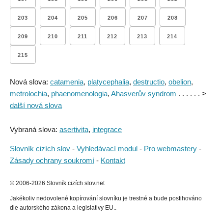
203
204
205
206
207
208
209
210
211
212
213
214
215
Nová slova:
catamenia
,
platycephalia
,
destructio
,
obelion
,
metrolochia
,
phaenomenologia
,
Ahasverův syndrom
. . . . . . >
další nová slova
Vybraná slova:
asertivita
,
integrace
Slovník cizích slov
-
Vyhledávací modul
-
Pro webmastery
-
Zásady ochrany soukromí
-
Kontakt
© 2006-2026 Slovník cizích slov.net
Jakékoliv nedovolené kopírování slovníku je trestné a bude postihováno
dle autorského zákona a legislativy EU..