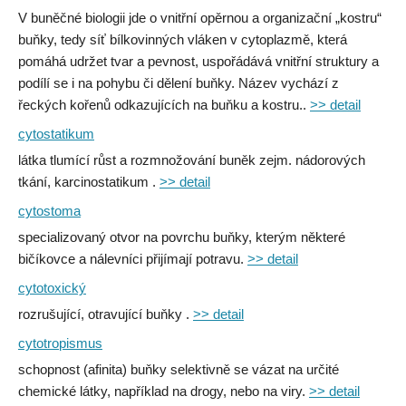
V buněčné biologii jde o vnitřní opěrnou a organizační „kostru“
buňky, tedy síť bílkovinných vláken v cytoplazmě, která
pomáhá udržet tvar a pevnost, uspořádává vnitřní struktury a
podílí se i na pohybu či dělení buňky. Název vychází z
řeckých kořenů odkazujících na buňku a kostru..
>> detail
cytostatikum
látka tlumící růst a rozmnožování buněk zejm. nádorových
tkání, karcinostatikum .
>> detail
cytostoma
specializovaný otvor na povrchu buňky, kterým některé
bičíkovce a nálevníci přijímají potravu.
>> detail
cytotoxický
rozrušující, otravující buňky .
>> detail
cytotropismus
schopnost (afinita) buňky selektivně se vázat na určité
chemické látky, například na drogy, nebo na viry.
>> detail