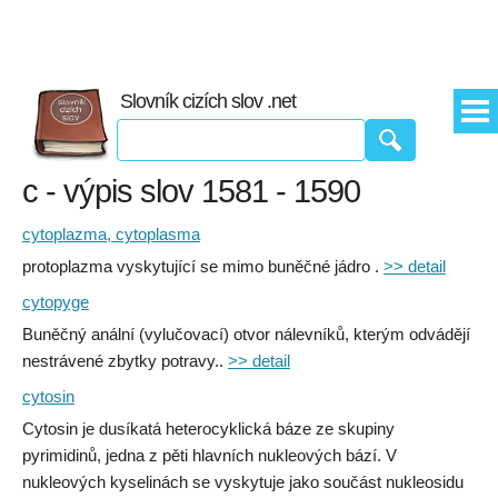
Slovník cizích slov .net
c - výpis slov 1581 - 1590
cytoplazma, cytoplasma
protoplazma vyskytující se mimo buněčné jádro .
>> detail
cytopyge
Buněčný anální (vylučovací) otvor nálevníků, kterým odvádějí
nestrávené zbytky potravy..
>> detail
cytosin
Cytosin je dusíkatá heterocyklická báze ze skupiny
pyrimidinů, jedna z pěti hlavních nukleových bází. V
nukleových kyselinách se vyskytuje jako součást nukleosidu