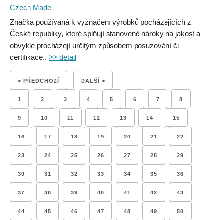
Czech Made
Značka používaná k vyznačení výrobků pocházejících z
České republiky, které splňují stanovené nároky na jakost a
obvykle procházejí určitým způsobem posuzování či
certifikace..
>> detail
< PŘEDCHOZÍ
DALŠÍ >
1
2
3
4
5
6
7
8
9
10
11
12
13
14
15
16
17
18
19
20
21
22
23
24
25
26
27
28
29
30
31
32
33
34
35
36
37
38
39
40
41
42
43
44
45
46
47
48
49
50