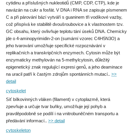
cytidinu a příslušných nukleotidů (CMP, CDP, CTP), kde je
navázán na cukr a fosfát. V DNA i RNA se zapisuje písmenem
C a při párování bází vytváří s guaninem tři vodíkové vazby,
což přispívá ke stabilitě dvoušroubovice a k vlastnostem tzv.
GC obsahu, který ovlivňuje teplotu tání úseků DNA. Chemicky
jde o 4-aminopyrimidin-2-on (sumární vzorec C4H5N3O) a
jeho tvarování umožňuje specifické rozpoznávání v
replikačních a transkripčních enzymech. Cytosin může být
enzymaticky methylován na 5-methylcytosin, důležitý
epigenetický znak regulující expresi genů, a jeho deaminace
na uracil patří k častým zdrojům spontánních mutací..
>>
detail
cytoskelet
Síť bílkovinných vláken (filament) v cytoplazmě, která
zpevňuje a určuje tvar buňky, umožňuje její pohyb a
pravděpodobně se podílí i na vnitrobuněčném transportu a
předávání informací..
>> detail
cytoskeleton