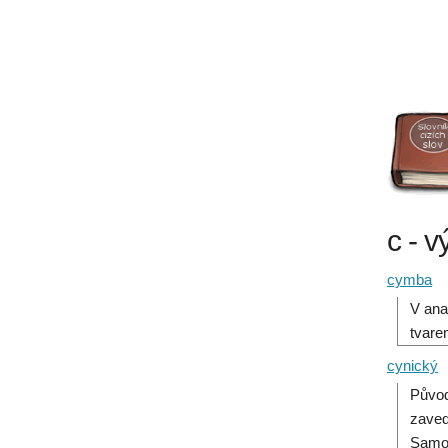
c - v
cymba
V ana
tvare
cynický
Původ
zaved
Samot