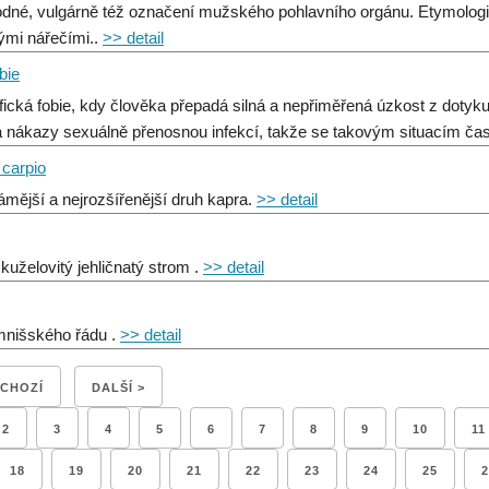
dné, vulgárně též označení mužského pohlavního orgánu. Etymologie
ými nářečími..
>> detail
bie
fická fobie, kdy člověka přepadá silná a nepřiměřená úzkost z dotyku
 nákazy sexuálně přenosnou infekcí, takže se takovým situacím ča
 carpio
ámější a nejrozšířenější druh kapra.
>> detail
 kuželovitý jehličnatý strom .
>> detail
mnišského řádu .
>> detail
DCHOZÍ
DALŠÍ >
2
3
4
5
6
7
8
9
10
11
18
19
20
21
22
23
24
25
2