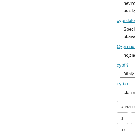
nevho
polsk
cypridofo
Speci
obává
Cyprinus
nejzn
cypřiš
štíhlý
cyriak
člen 
< PŘE
1
17