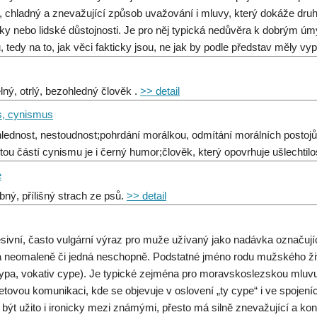
vý, chladný a znevažující způsob uvažování i mluvy, který dokáže dru
ky nebo lidské důstojnosti. Je pro něj typická nedůvěra k dobrým úm
u, tedy na to, jak věci fakticky jsou, ne jak by podle představ měly vy
elný, otrlý, bezohledný člověk .
>> detail
, cynismus
lednost, nestoudnost;pohrdání morálkou, odmítání morálních postojů;c
itou částí cynismu je i černý humor;člověk, který opovrhuje ušlechtilo
e
bný, přílišný strach ze psů.
>> detail
sivní, často vulgární výraz pro muže užívaný jako nadávka označují
 neomaleně či jedná neschopně. Podstatné jméno rodu mužského živ
ypa, vokativ cype). Je typické zejména pro moravskoslezskou mluvu
netovou komunikaci, kde se objevuje v oslovení „ty cype“ i ve spojeníc
být užito i ironicky mezi známými, přesto má silně znevažující a konfl