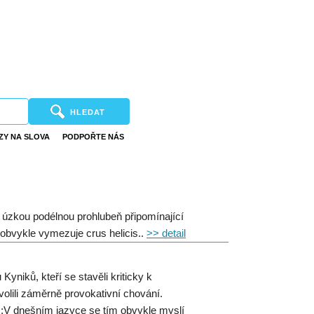
HLEDAT
ZY NA SLOVA
PODPOŘTE NÁS
y úzkou podélnou prohlubeň připomínající
obvykle vymezuje crus helicis..
>> detail
niků, kteří se stavěli kriticky k
lili záměrně provokativní chování.
;V dnešním jazyce se tím obvykle myslí