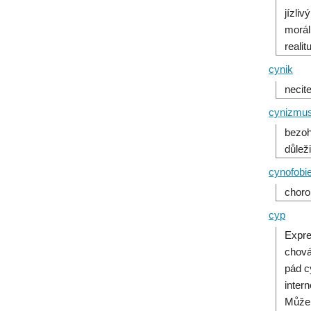
jízli
morál
realit
cynik
necit
cynizmus
bezoh
důlež
cynofobi
choro
cyp
Expre
chová
pád c
inter
Může 