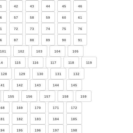
1
42
43
44
45
46
6
57
58
59
60
61
1
72
73
74
75
76
6
87
88
89
90
91
101
102
103
104
105
14
115
116
117
118
119
128
129
130
131
132
141
142
143
144
145
155
156
157
158
159
168
169
170
171
172
181
182
183
184
185
194
195
196
197
198