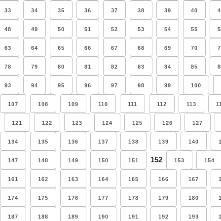
33
34
35
36
37
38
39
40
4
48
49
50
51
52
53
54
55
5
63
64
65
66
67
68
69
70
7
78
79
80
81
82
83
84
85
8
93
94
95
96
97
98
99
100
107
108
109
110
111
112
113
1
121
122
123
124
125
126
127
134
135
136
137
138
139
140
152
147
148
149
150
151
153
154
161
162
163
164
165
166
167
174
175
176
177
178
179
180
187
188
189
190
191
192
193