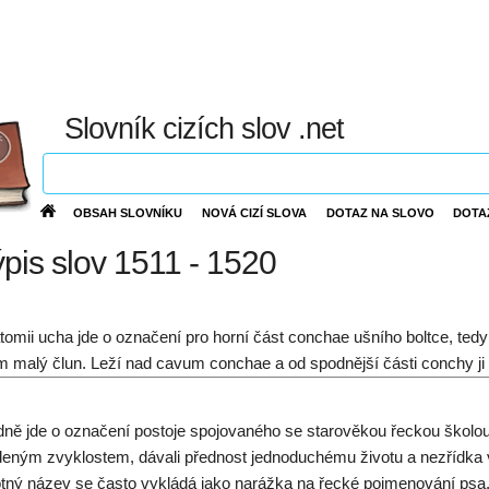
Slovník cizích slov .net
OBSAH SLOVNÍKU
NOVÁ CIZÍ SLOVA
DOTAZ NA SLOVO
DOTA
ýpis slov 1511 - 1520
tomii ucha jde o označení pro horní část conchae ušního boltce, ted
m malý člun. Leží nad cavum conchae a od spodnější části conchy ji 
ně jde o označení postoje spojovaného se starověkou řeckou školou Ky
eným zvyklostem, dávali přednost jednoduchému životu a nezřídka vo
ný název se často vykládá jako narážka na řecké pojmenování psa.