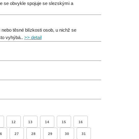
 se obvykle spojuje se slezskými a
 nebo těsné blízkosti osob, u nichž se
sto vyhýbá..
>> detail
12
13
14
15
16
6
27
28
29
30
31