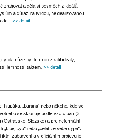
hé zraňovat a dělá si posměch z ideálů,
yslům a důraz na tvrdou, neidealizovanou
padat..
>> detail
ynik může být ten kdo ztratil ideály,
stí, jemností, taktem.
>> detail
cí hlupáka, „burana“ nebo někoho, kdo se
otného se skloňuje podle vzoru pán (2.
 (Ostravsko, Slezsko) a pro neformální
h „blbej cyp“ nebo „dělat ze sebe cypa“.
iktní zabarvení a v oficiálním projevu je