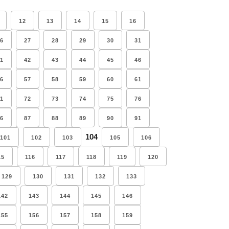
12
13
14
15
16
6
27
28
29
30
31
1
42
43
44
45
46
6
57
58
59
60
61
1
72
73
74
75
76
6
87
88
89
90
91
104
101
102
103
105
106
15
116
117
118
119
120
129
130
131
132
133
142
143
144
145
146
155
156
157
158
159