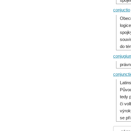
spoje
conjuctio
Obecn
logic
spojk
souvi
do tém
conjugiu
právn
conjuncti
Latin
Původ
tedy 
či vo
výrok
se př