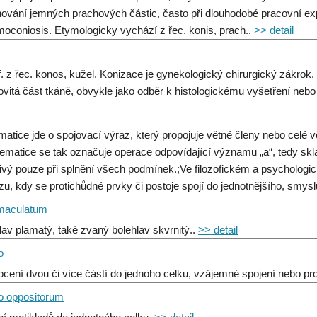
ování jemných prachových částic, často při dlouhodobé pracovní expoz
oconiosis. Etymologicky vychází z řec. konis, prach..
>> detail
 f. z řec. konos, kužel. Konizace je gynekologický chirurgický zákrok
ovitá část tkáně, obvykle jako odběr k histologickému vyšetření neb
matice jde o spojovací výraz, který propojuje větné členy nebo celé vě
ematice se tak označuje operace odpovídající významu „a“, tedy sklá
ivý pouze při splnění všech podmínek.;Ve filozofickém a psycholo
zu, kdy se protichůdné prvky či postoje spojí do jednotnějšího, smys
maculatum
lav plamatý, také zvaný bolehlav skvrnitý..
>> detail
o
ocení dvou či více částí do jednoho celku, vzájemné spojení nebo pr
io oppositorum