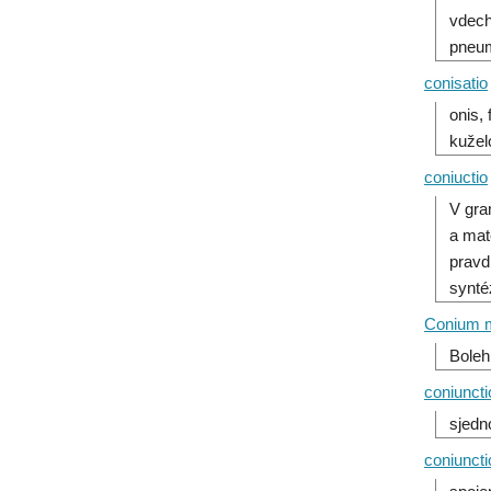
vdech
pneum
conisatio
onis,
kužel
coniuctio
V gra
a mat
pravd
synté
Conium 
Boleh
coniuncti
sjedn
coniunct