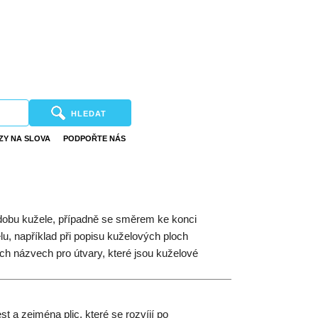
HLEDAT
ZY NA SLOVA
PODPOŘTE NÁS
dobu kužele, případně se směrem ke konci
lu, například při popisu kuželových ploch
ých názvech pro útvary, které jsou kuželové
 a zejména plic, které se rozvíjí po