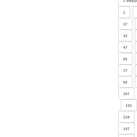
< PŘE
1
17
32
47
62
77
92
107
121
134
147