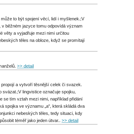
ůže to být spojení věcí, lidí i myšlenek.;V
veň, v běžném jazyce tomu odpovídá význam
lé věty a vyjadřuje mezi nimi určitou
nebeských těles na obloze, když se promítají
 manželů.
>> detail
ropojí a vytvoří těsnější celek či svazek.
 svázat.;V lingvistice označuje spojku,
je se tím vztah mezi nimi, například přidání
cká spojka ve významu „a“, která skládá dva
konjunkci nebeských těles, tedy situaci, kdy
ůsobit téměř jako jeden útvar..
>> detail