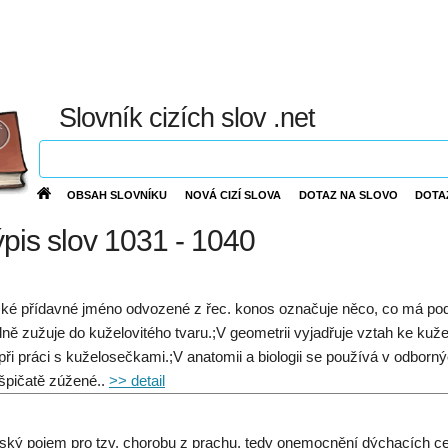
Slovník cizích slov .net
OBSAH SLOVNÍKU
NOVÁ CIZÍ SLOVA
DOTAZ NA SLOVO
DOTA
ýpis slov 1031 - 1040
ské přídavné jméno odvozené z řec. konos označuje něco, co má po
ně zužuje do kuželovitého tvaru.;V geometrii vyjadřuje vztah ke kuže
při práci s kuželosečkami.;V anatomii a biologii se používá v odborn
špičatě zúžené..
>> detail
ský pojem pro tzv. chorobu z prachu, tedy onemocnění dýchacích cest