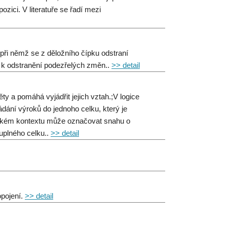
ici. V literatuře se řadí mezi
, při němž se z děložního čípku odstraní
o k odstranění podezřelých změn..
>> detail
ty a pomáhá vyjádřit jejich vztah.;V logice
dání výroků do jednoho celku, který je
gickém kontextu může označovat snahu o
luplného celku..
>> detail
opojení.
>> detail