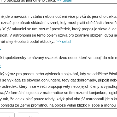
ní protikladů do jednotného celku.
>> detail
ě jde o navázání vztahu nebo sloučení více prvků do jednoho celku, m
e označuje způsob skládání tvrzení, kdy musí platit obě části záro
y 'a'.;V mluvnici se tím rozumí prostředek, který propojuje slova či ce
slost.;V astronomii se tento pojem užívá pro zdánlivé sblížení dvou 
ěř stejné oblasti podél ekliptiky..
>> detail
m
ě i společensky uznávaný svazek dvou osob, které vstupují do role
o
ský výraz pro proces nebo výsledek spojování, kdy se oddělené části p
 se vykládá ze slovesa coniungere, tedy dát dohromady, připojit nebo
prostředek, kterým se v řeči propojují věty nebo jejich členy a vyjadřu
lba.;Ve formální logice a v matematice se tím rozumí konjunkce, logi
y tak, že celek platí pouze tehdy, když platí oba.;V astronomii jde o 
i pohledu ze Země promítnou na obloze velmi blízko k sobě a mohou p