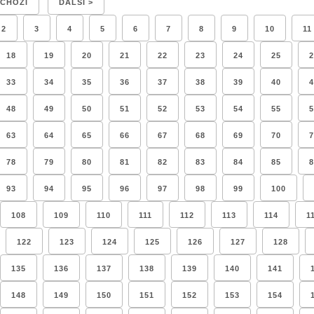
DCHOZÍ
DALŠÍ >
2
3
4
5
6
7
8
9
10
11
18
19
20
21
22
23
24
25
2
33
34
35
36
37
38
39
40
4
48
49
50
51
52
53
54
55
5
63
64
65
66
67
68
69
70
7
78
79
80
81
82
83
84
85
8
93
94
95
96
97
98
99
100
108
109
110
111
112
113
114
1
122
123
124
125
126
127
128
135
136
137
138
139
140
141
148
149
150
151
152
153
154