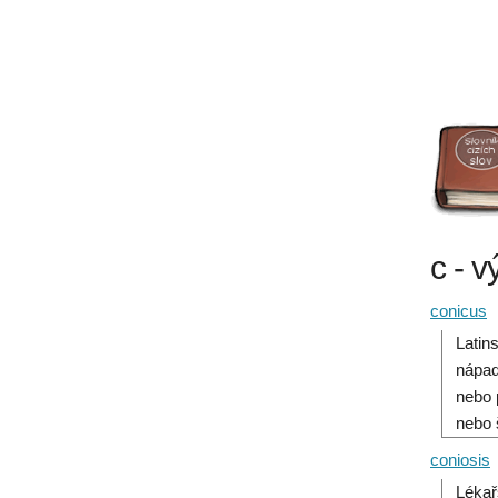
c - v
conicus
Latin
nápad
nebo 
nebo 
coniosis
Lékař