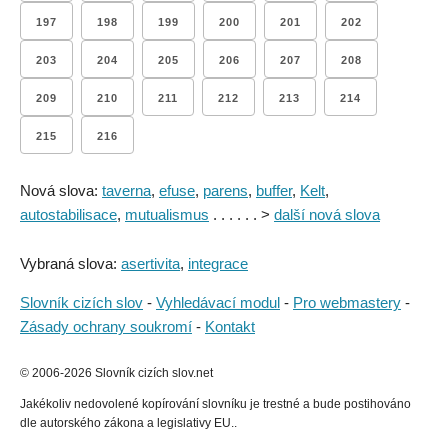
197
198
199
200
201
202
203
204
205
206
207
208
209
210
211
212
213
214
215
216
Nová slova:
taverna
,
efuse
,
parens
,
buffer
,
Kelt
,
autostabilisace
,
mutualismus
. . . . . . >
další nová slova
Vybraná slova:
asertivita
,
integrace
Slovník cizích slov
-
Vyhledávací modul
-
Pro webmastery
-
Zásady ochrany soukromí
-
Kontakt
© 2006-2026 Slovník cizích slov.net
Jakékoliv nedovolené kopírování slovníku je trestné a bude postihováno
dle autorského zákona a legislativy EU..