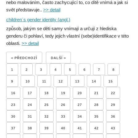
nebo malováním, často zachycující to, co dítě vnímá a jak si
svět představuje..
>> detail
children´s gender identity (angl.)
způsob, jakým se děti samy vnímají a určují z hlediska
genderu či pohlaví, tedy jejich vlastní (sebe)identifikace v této
oblasti.
>> detail
< PŘEDCHOZÍ
DALŠÍ >
1
2
3
4
5
6
7
8
9
10
11
12
13
14
15
16
17
18
19
20
21
22
23
24
25
26
27
28
29
30
31
32
33
34
35
36
37
38
39
40
41
42
43