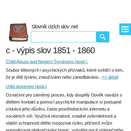
Slovník cizích slov .net
c - výpis slov 1851 - 1860
Child Abuse and Neglect Syndrome (angl.).
Soubor tělesných i psychických příznaků, které svědčí o tom,
že je dítě týráno, zneužíváno nebo zanedbáváno..
>> detail
child grooming (angl.)
Označení pro záměrný proces, kdy dospělý člověk naváže s
dítětem kontakt a pomocí psychické manipulace si postupně
získává jeho důvěru, často prostřednictvím internetu a
sociálních sítí. Využívá nezralosti, snadné ovlivnitelnosti a
slabší schopnosti dítěte rozpoznat riziko, přičemž může
normalizovat překračování hranic, vytvářet pocit výjimečného