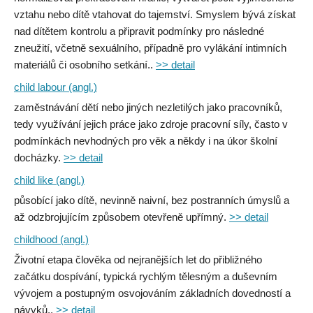
vztahu nebo dítě vtahovat do tajemství. Smyslem bývá získat
nad dítětem kontrolu a připravit podmínky pro následné
zneužití, včetně sexuálního, případně pro vylákání intimních
materiálů či osobního setkání..
>> detail
child labour (angl.)
zaměstnávání dětí nebo jiných nezletilých jako pracovníků,
tedy využívání jejich práce jako zdroje pracovní síly, často v
podmínkách nevhodných pro věk a někdy i na úkor školní
docházky.
>> detail
child like (angl.)
působící jako dítě, nevinně naivní, bez postranních úmyslů a
až odzbrojujícím způsobem otevřeně upřímný.
>> detail
childhood (angl.)
Životní etapa člověka od nejranějších let do přibližného
začátku dospívání, typická rychlým tělesným a duševním
vývojem a postupným osvojováním základních dovedností a
návyků..
>> detail