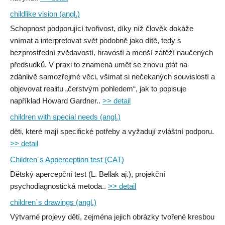
childlike vision (angl.)
Schopnost podporující tvořivost, díky níž člověk dokáže
vnímat a interpretovat svět podobně jako dítě, tedy s
bezprostřední zvědavostí, hravostí a menší zátěží naučených
předsudků. V praxi to znamená umět se znovu ptát na
zdánlivě samozřejmé věci, všimat si nečekaných souvislostí a
objevovat realitu „čerstvým pohledem“, jak to popisuje
například Howard Gardner..
>> detail
children with special needs (angl.)
děti, které mají specifické potřeby a vyžadují zvláštní podporu.
>> detail
Children´s Apperception test (CAT)
Dětský apercepční test (L. Bellak aj.), projekční
psychodiagnostická metoda..
>> detail
children´s drawings (angl.)
Výtvarné projevy dětí, zejména jejich obrázky tvořené kresbou