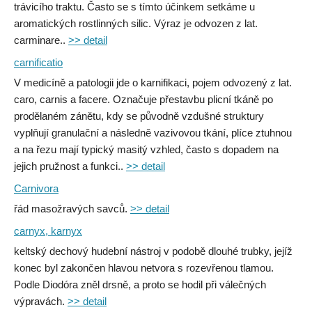
trávicího traktu. Často se s tímto účinkem setkáme u
aromatických rostlinných silic. Výraz je odvozen z lat.
carminare..
>> detail
carnificatio
V medicíně a patologii jde o karnifikaci, pojem odvozený z lat.
caro, carnis a facere. Označuje přestavbu plicní tkáně po
prodělaném zánětu, kdy se původně vzdušné struktury
vyplňují granulační a následně vazivovou tkání, plíce ztuhnou
a na řezu mají typický masitý vzhled, často s dopadem na
jejich pružnost a funkci..
>> detail
Carnivora
řád masožravých savců.
>> detail
carnyx, karnyx
keltský dechový hudební nástroj v podobě dlouhé trubky, jejíž
konec byl zakončen hlavou netvora s rozevřenou tlamou.
Podle Diodóra zněl drsně, a proto se hodil při válečných
výpravách.
>> detail