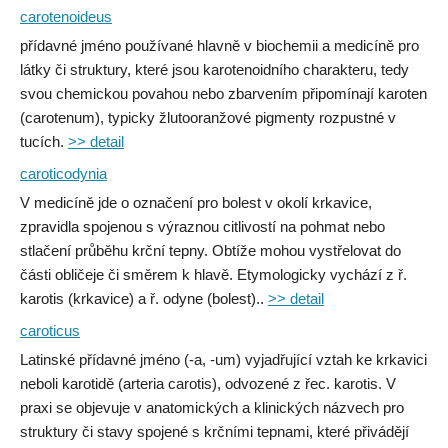
carotenoideus
přídavné jméno používané hlavně v biochemii a medicíně pro
látky či struktury, které jsou karotenoidního charakteru, tedy
svou chemickou povahou nebo zbarvením připomínají karoten
(carotenum), typicky žlutooranžové pigmenty rozpustné v
tucích.
>> detail
caroticodynia
V medicíně jde o označení pro bolest v okolí krkavice,
zpravidla spojenou s výraznou citlivostí na pohmat nebo
stlačení průběhu krční tepny. Obtíže mohou vystřelovat do
části obličeje či směrem k hlavě. Etymologicky vychází z ř.
karotis (krkavice) a ř. odyne (bolest)..
>> detail
caroticus
Latinské přídavné jméno (-a, -um) vyjadřující vztah ke krkavici
neboli karotidě (arteria carotis), odvozené z řec. karotis. V
praxi se objevuje v anatomických a klinických názvech pro
struktury či stavy spojené s krčními tepnami, které přivádějí