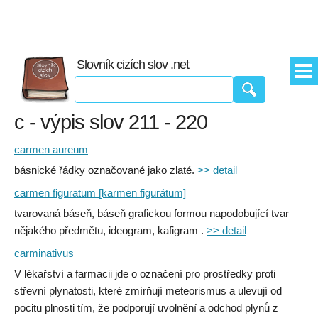
Slovník cizích slov .net
c - výpis slov 211 - 220
carmen aureum
básnické řádky označované jako zlaté.
>> detail
carmen figuratum [karmen figurátum]
tvarovaná báseň, báseň grafickou formou napodobující tvar
nějakého předmětu, ideogram, kafigram .
>> detail
carminativus
V lékařství a farmacii jde o označení pro prostředky proti
střevní plynatosti, které zmírňují meteorismus a ulevují od
pocitu plnosti tím, že podporují uvolnění a odchod plynů z