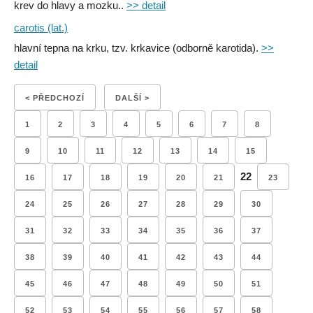
krev do hlavy a mozku..
>> detail
carotis (lat.)
hlavní tepna na krku, tzv. krkavice (odborně karotida).
>>
detail
< PŘEDCHOZÍ
DALŠÍ >
1
2
3
4
5
6
7
8
9
10
11
12
13
14
15
22
16
17
18
19
20
21
23
24
25
26
27
28
29
30
31
32
33
34
35
36
37
38
39
40
41
42
43
44
45
46
47
48
49
50
51
52
53
54
55
56
57
58