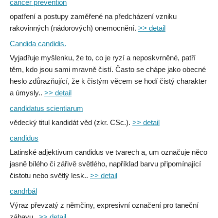
cancer prevention
opatření a postupy zaměřené na předcházení vzniku
rakovinných (nádorových) onemocnění.
>> detail
Candida candidis.
Vyjadřuje myšlenku, že to, co je ryzí a neposkvrněné, patří
těm, kdo jsou sami mravně čistí. Často se chápe jako obecné
heslo zdůrazňující, že k čistým věcem se hodí čistý charakter
a úmysly..
>> detail
candidatus scientiarum
vědecký titul kandidát věd (zkr. CSc.).
>> detail
candidus
Latinské adjektivum candidus ve tvarech a, um označuje něco
jasně bílého či zářivě světlého, například barvu připomínající
čistotu nebo světlý lesk..
>> detail
candrbál
Výraz převzatý z němčiny, expresivní označení pro taneční
zábavu..
>> detail