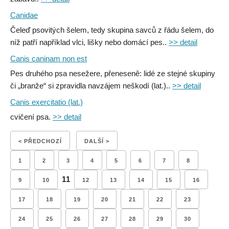
Canidae
Čeleď psovitých šelem, tedy skupina savců z řádu šelem, do
níž patří například vlci, lišky nebo domácí pes..
>> detail
Canis caninam non est
Pes druhého psa nesežere, přeneseně: lidé ze stejné skupiny
či „branže“ si zpravidla navzájem neškodí (lat.)..
>> detail
Canis exercitatio (lat.)
cvičení psa.
>> detail
< PŘEDCHOZÍ
DALŠÍ >
1
2
3
4
5
6
7
8
11
9
10
12
13
14
15
16
17
18
19
20
21
22
23
24
25
26
27
28
29
30