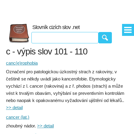
Slovník cizích slov .net
c - výpis slov 101 - 110
canc(e)rophobia
Označení pro patologickou úzkostný strach z rakoviny, v
češtině se někdy uvádí jako kancerofobie. Etymologicky
vychází z l. cancer (rakovina) a z ř. phobos (strach) a může
vést k trvalým obavám, vyhýbání se preventivním kontrolám
nebo naopak k opakovanému vyžadování ujištění od lékařů..
>> detail
cancer (lat.)
zhoubný nádor.
>> detail