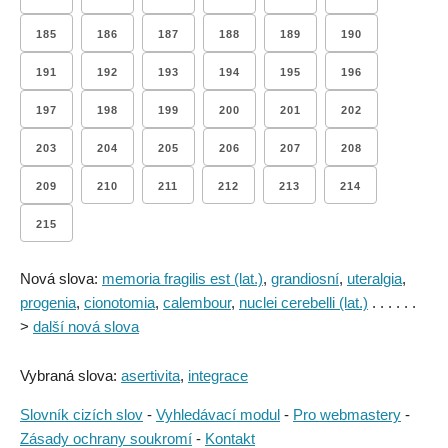
185
186
187
188
189
190
191
192
193
194
195
196
197
198
199
200
201
202
203
204
205
206
207
208
209
210
211
212
213
214
215
Nová slova:
memoria fragilis est (lat.)
,
grandiosní
,
uteralgia
,
progenia
,
cionotomia
,
calembour
,
nuclei cerebelli (lat.)
. . . . . .
>
další nová slova
Vybraná slova:
asertivita
,
integrace
Slovník cizích slov
-
Vyhledávací modul
-
Pro webmastery
-
Zásady ochrany soukromí
-
Kontakt