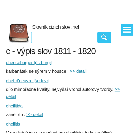
Slovník cizích slov .net
c - výpis slov 1811 - 1820
cheeseburger [čízburgr]
karbanátek se sýrem v housce .
>> detail
chef-d'oeuvre [šedevr]
dílo mimořádné kvality, nejvyšší vrchol autorovy tvorby.
>>
detail
cheilitida
zánět rtu .
>> detail
cheilitis
V medicíně jde o označení pro cheilitidu, tedy zánětlivé