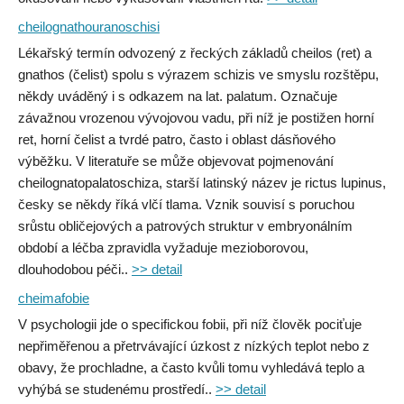
cheilognathouranoschisi
Lékařský termín odvozený z řeckých základů cheilos (ret) a
gnathos (čelist) spolu s výrazem schizis ve smyslu rozštěpu,
někdy uváděný i s odkazem na lat. palatum. Označuje
závažnou vrozenou vývojovou vadu, při níž je postižen horní
ret, horní čelist a tvrdé patro, často i oblast dásňového
výběžku. V literatuře se může objevovat pojmenování
cheilognatopalatoschiza, starší latinský název je rictus lupinus,
česky se někdy říká vlčí tlama. Vznik souvisí s poruchou
srůstu obličejových a patrových struktur v embryonálním
období a léčba zpravidla vyžaduje mezioborovou,
dlouhodobou péči..
>> detail
cheimafobie
V psychologii jde o specifickou fobii, při níž člověk pociťuje
nepřiměřenou a přetrvávající úzkost z nízkých teplot nebo z
obavy, že prochladne, a často kvůli tomu vyhledává teplo a
vyhýbá se studenému prostředí..
>> detail