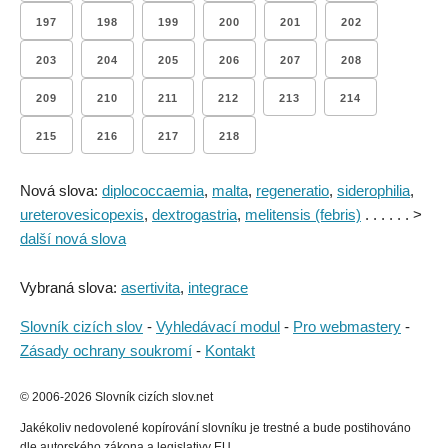
197
198
199
200
201
202
203
204
205
206
207
208
209
210
211
212
213
214
215
216
217
218
Nová slova:
diplococcaemia
,
malta
,
regeneratio
,
siderophilia
,
ureterovesicopexis
,
dextrogastria
,
melitensis (febris)
. . . . . . >
další nová slova
Vybraná slova:
asertivita
,
integrace
Slovník cizích slov
-
Vyhledávací modul
-
Pro webmastery
-
Zásady ochrany soukromí
-
Kontakt
© 2006-2026 Slovník cizích slov.net
Jakékoliv nedovolené kopírování slovníku je trestné a bude postihováno
dle autorského zákona a legislativy EU..