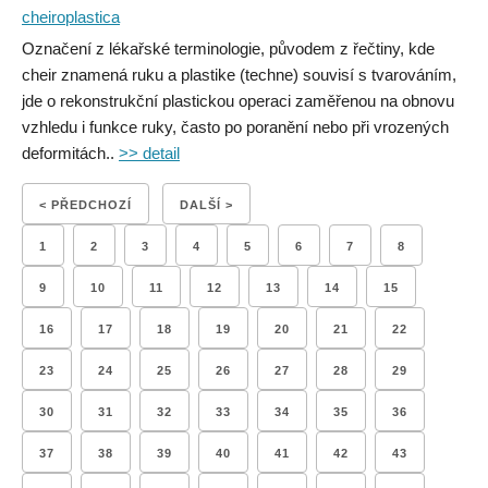
cheiroplastica
Označení z lékařské terminologie, původem z řečtiny, kde
cheir znamená ruku a plastike (techne) souvisí s tvarováním,
jde o rekonstrukční plastickou operaci zaměřenou na obnovu
vzhledu i funkce ruky, často po poranění nebo při vrozených
deformitách..
>> detail
< PŘEDCHOZÍ
DALŠÍ >
1
2
3
4
5
6
7
8
9
10
11
12
13
14
15
16
17
18
19
20
21
22
23
24
25
26
27
28
29
30
31
32
33
34
35
36
37
38
39
40
41
42
43