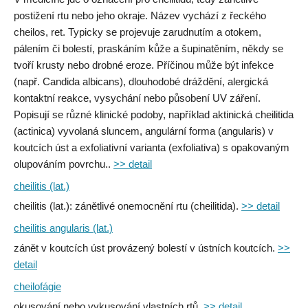
postižení rtu nebo jeho okraje. Název vychází z řeckého
cheilos, ret. Typicky se projevuje zarudnutím a otokem,
pálením či bolestí, praskáním kůže a šupinatěním, někdy se
tvoří krusty nebo drobné eroze. Příčinou může být infekce
(např. Candida albicans), dlouhodobé dráždění, alergická
kontaktní reakce, vysychání nebo působení UV záření.
Popisují se různé klinické podoby, například aktinická cheilitida
(actinica) vyvolaná sluncem, angulární forma (angularis) v
koutcích úst a exfoliativní varianta (exfoliativa) s opakovaným
olupováním povrchu..
>> detail
cheilitis (lat.)
cheilitis (lat.): zánětlivé onemocnění rtu (cheilitida).
>> detail
cheilitis angularis (lat.)
zánět v koutcích úst provázený bolestí v ústních koutcích.
>>
detail
cheilofágie
okusování nebo vykusování vlastních rtů.
>> detail